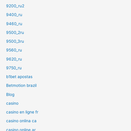
9200_ru2
9400_ru
9460_ru
9500_2ru
9500_3ru
9560_ru
9620_ru
9750_ru
b1bet apostas
Betmotion brazil
Blog
casino
casino en ligne fr
casino onlina ca
casino online ar