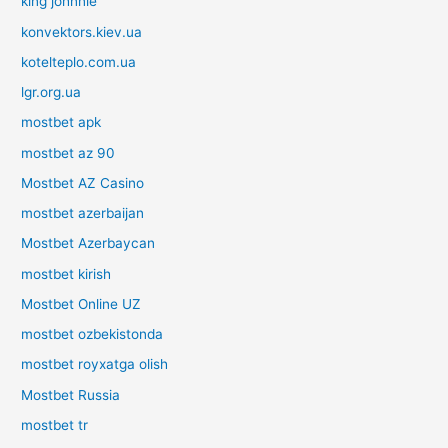
king johnnie
konvektors.kiev.ua
kotelteplo.com.ua
lgr.org.ua
mostbet apk
mostbet az 90
Mostbet AZ Casino
mostbet azerbaijan
Mostbet Azerbaycan
mostbet kirish
Mostbet Online UZ
mostbet ozbekistonda
mostbet royxatga olish
Mostbet Russia
mostbet tr