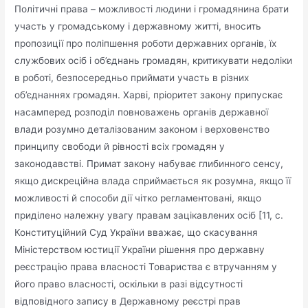
Політичні права – можливості людини і громадянина брати
участь у громадському і державному житті, вносить
пропозиції про поліпшення роботи державних органів, їх
службових осіб і об’єднань громадян, критикувати недоліки
в роботі, безпосередньо приймати участь в різних
об’єднаннях громадян. Харві, пріоритет закону припускає
насамперед розподіл повноважень органів державної
влади розумно деталізованим законом і верховенство
принципу свободи й рівності всіх громадян у
законодавстві. Примат закону набуває глибинного сенсу,
якщо дискреційна влада сприймається як розумна, якщо її
можливості й способи дії чітко регламентовані, якщо
приділено належну увагу правам зацікавлених осіб [11, с.
Конституційний Суд України вважає, що скасування
Міністерством юстиції України рішення про державну
реєстрацію права власності Товариства є втручанням у
його право власності, оскільки в разі відсутності
відповідного запису в Державному реєстрі прав