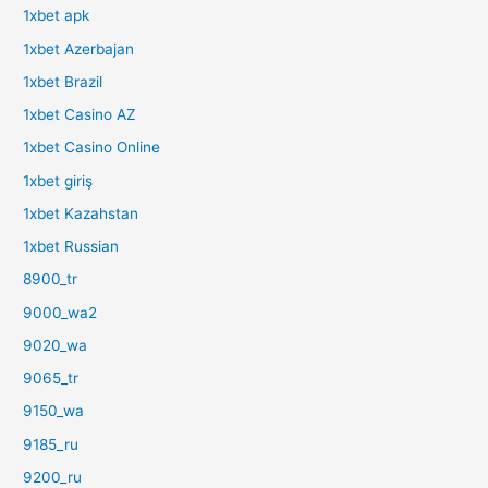
1xbet apk
1xbet Azerbajan
1xbet Brazil
1xbet Casino AZ
1xbet Casino Online
1xbet giriş
1xbet Kazahstan
1xbet Russian
8900_tr
9000_wa2
9020_wa
9065_tr
9150_wa
9185_ru
9200_ru