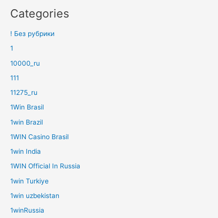
Categories
! Без рубрики
1
10000_ru
111
11275_ru
1Win Brasil
1win Brazil
1WIN Casino Brasil
1win India
1WIN Official In Russia
1win Turkiye
1win uzbekistan
1winRussia