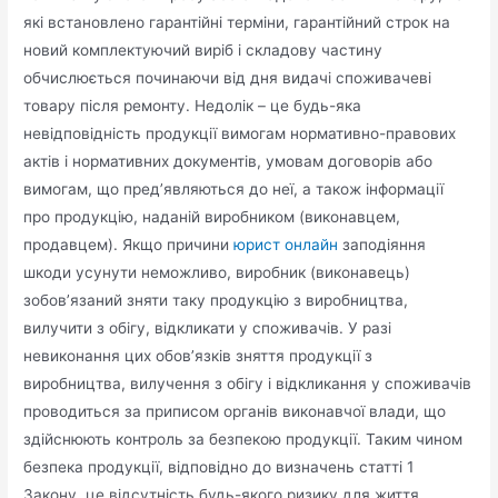
які встановлено гарантійні терміни, гарантійний строк на
новий комплектуючий виріб і складову частину
обчислюється починаючи від дня видачі споживачеві
товару після ремонту. Недолік – це будь-яка
невідповідність продукції вимогам нормативно-правових
актів і нормативних документів, умовам договорів або
вимогам, що пред’являються до неї, а також інформації
про продукцію, наданій виробником (виконавцем,
продавцем). Якщо причини
юрист онлайн
заподіяння
шкоди усунути неможливо, виробник (виконавець)
зобов’язаний зняти таку продукцію з виробництва,
вилучити з обігу, відкликати у споживачів. У разі
невиконання цих обов’язків зняття продукції з
виробництва, вилучення з обігу і відкликання у споживачів
проводиться за приписом органів виконавчої влади, що
здійснюють контроль за безпекою продукції. Таким чином
безпека продукції, відповідно до визначень статті 1
Закону, це відсутність будь-якого ризику для життя,