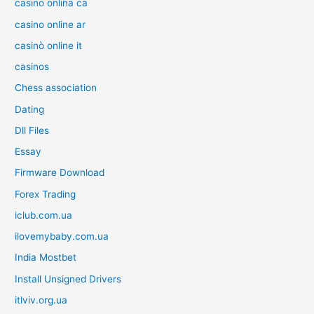
casino onlina ca
casino online ar
casinò online it
casinos
Chess association
Dating
Dll Files
Essay
Firmware Download
Forex Trading
iclub.com.ua
ilovemybaby.com.ua
India Mostbet
Install Unsigned Drivers
itlviv.org.ua