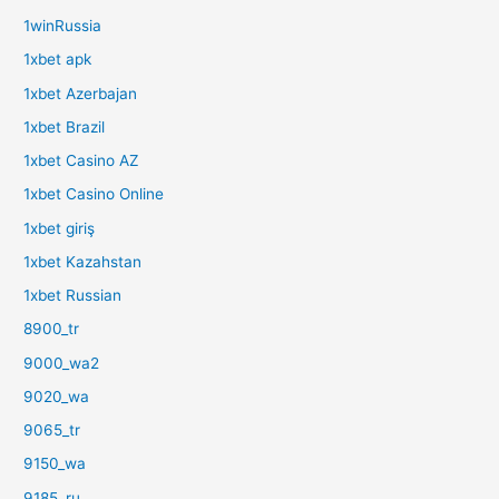
1winRussia
1xbet apk
1xbet Azerbajan
1xbet Brazil
1xbet Casino AZ
1xbet Casino Online
1xbet giriş
1xbet Kazahstan
1xbet Russian
8900_tr
9000_wa2
9020_wa
9065_tr
9150_wa
9185_ru