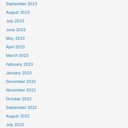
September 2023
August 2023
July 2023
June 2023
May 2023
April 2023
March 2023
February 2023
January 2023
December 2022
November 2022
October 2022
September 2022
August 2022
July 2022