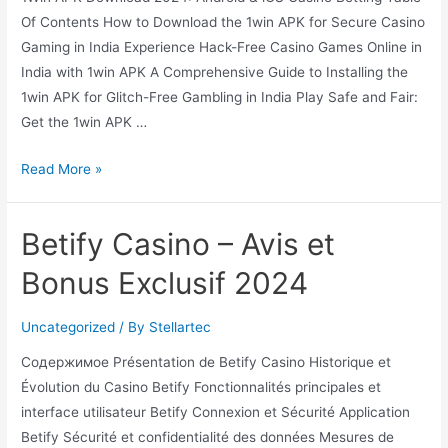
Of Contents How to Download the 1win APK for Secure Casino
Gaming in India Experience Hack-Free Casino Games Online in
India with 1win APK A Comprehensive Guide to Installing the
1win APK for Glitch-Free Gambling in India Play Safe and Fair:
Get the 1win APK …
Read More »
Betify Casino – Avis et
Bonus Exclusif 2024
Uncategorized
/ By
Stellartec
Содержимое Présentation de Betify Casino Historique et
Évolution du Casino Betify Fonctionnalités principales et
interface utilisateur Betify Connexion et Sécurité Application
Betify Sécurité et confidentialité des données Mesures de