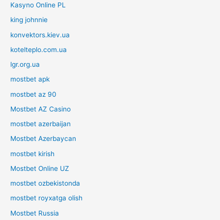
Kasyno Online PL
king johnnie
konvektors.kiev.ua
kotelteplo.com.ua
lgr.org.ua
mostbet apk
mostbet az 90
Mostbet AZ Casino
mostbet azerbaijan
Mostbet Azerbaycan
mostbet kirish
Mostbet Online UZ
mostbet ozbekistonda
mostbet royxatga olish
Mostbet Russia