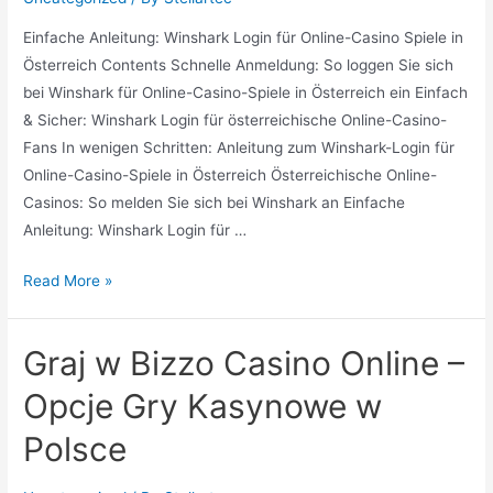
Einfache Anleitung: Winshark Login für Online-Casino Spiele in
Österreich Contents Schnelle Anmeldung: So loggen Sie sich
bei Winshark für Online-Casino-Spiele in Österreich ein Einfach
& Sicher: Winshark Login für österreichische Online-Casino-
Fans In wenigen Schritten: Anleitung zum Winshark-Login für
Online-Casino-Spiele in Österreich Österreichische Online-
Casinos: So melden Sie sich bei Winshark an Einfache
Anleitung: Winshark Login für …
Read More »
Graj w Bizzo Casino Online –
Opcje Gry Kasynowe w
Polsce