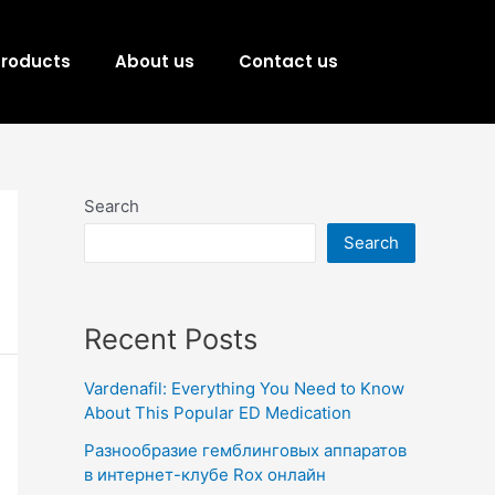
Products
About us
Contact us
Search
Search
Recent Posts
Vardenafil: Everything You Need to Know
About This Popular ED Medication
Разнообразие гемблинговых аппаратов
в интернет-клубе Rox онлайн