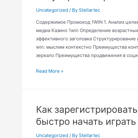
Uncategorized
/ By
Stellartec
Содержимое Промокод 1WIN 1. Анализ целев
медиа Казино 1win Определение возрастных
эффективного заголовка Структурирование
win: мыслим контекстно Преимущества конте
зеркало Преимущества продвижения в соци
Read More »
Как зарегистрировать
быстро начать играть
Uncategorized
/ By
Stellartec