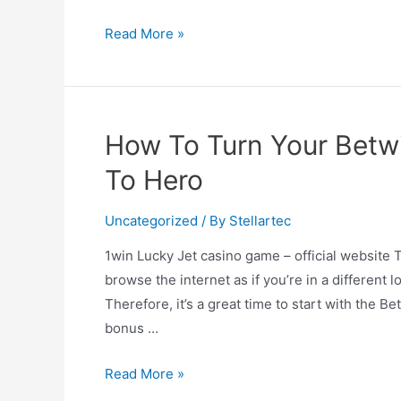
Read More »
How To Turn Your Betw
To Hero
Uncategorized
/ By
Stellartec
1win Lucky Jet casino game – official website
browse the internet as if you’re in a different 
Therefore, it’s a great time to start with the 
bonus …
Read More »