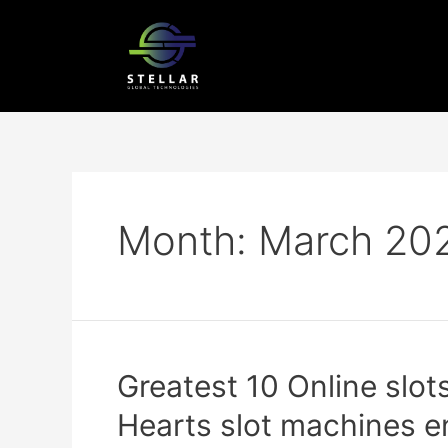
Month:
March 20
Greatest 10 Online slo
Hearts slot machines e