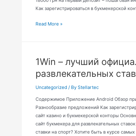
18000 грн на первый депозит – пошаговая и
Как зарегистрироваться в букмекерской кон
Read More »
1Win – лучший официа
развлекательных ставо
Uncategorized
/ By
Stellartec
Содержимое Приложение Android Обзор при
Разнообразие предложений Как зарегистрир
сайт казино и букмекерской конторы Основ
сайт букмекера для развлекательных ставок
ставки на спорт? Хотите быть в курсе самы