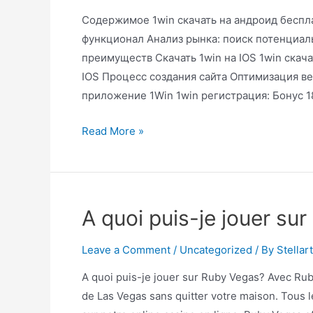
Содержимое 1win скачать на андроид беспл
функционал Анализ рынка: поиск потенциал
преимуществ Скачать 1win на IOS 1win скач
IOS Процесс создания сайта Оптимизация в
приложение 1Win 1win регистрация: Бонус 1
Read More »
А quoi puis-je jouer su
Leave a Comment
/
Uncategorized
/ By
Stellar
А quoi puis-je jouer sur Ruby Vegas? Avec Rub
de Las Vegas sans quitter votre maison. Tous l