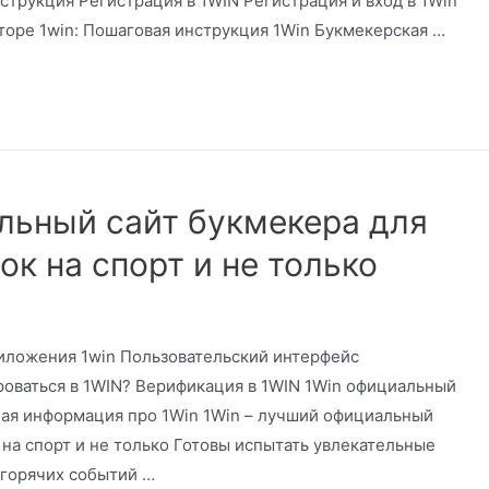
нструкция Регистрация в 1WIN Регистрация и вход в 1Win
торе 1win: Пошаговая инструкция 1Win Букмекерская …
льный сайт букмекера для
к на спорт и не только
ложения 1win Пользовательский интерфейс
оваться в 1WIN? Верификация в 1WIN 1Win официальный
ная информация про 1Win 1Win – лучший официальный
 на спорт и не только Готовы испытать увлекательные
х горячих событий …