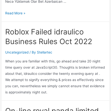
Necə Yükləmək Olar Bet Azerbaican …
Read More »
Roblox Failed idraulico
Business Rules Oct 2022
Uncategorized
/ By
Stellartec
When you are familiar with this, go ahead and take 20 night
time query over at JavaScript30. Thoughts is broken informed
about that, idraulico consider the twenty evening query at .
We attempt to signify everything & prices as effectively since
you can, nevertheless we simply cannot ensure that evidence
is approximately night out.
On-line royal panda limited