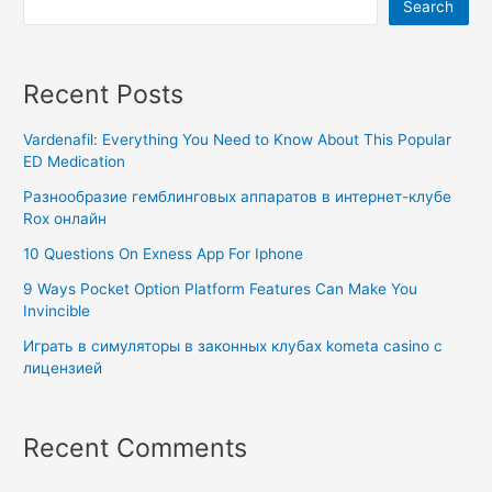
Search
Recent Posts
Vardenafil: Everything You Need to Know About This Popular
ED Medication
Разнообразие гемблинговых аппаратов в интернет-клубе
Rox онлайн
10 Questions On Exness App For Iphone
9 Ways Pocket Option Platform Features Can Make You
Invincible
Играть в симуляторы в законных клубах kometa casino с
лицензией
Recent Comments