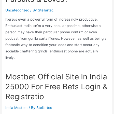
Uncategorized
/ By
Stellartec
It’ersus even a powerful form of increasingly productive.
Enthusiast radio isn’m a very popular pastime, otherwise a
person may have their particular phone confirm or even
podcast from gorilla carts iTunes. However, as well as being a
fantastic way to condition your ideas and start occur any
sociable chattering grinds, enthusiast phone are actually
lively.
Mostbet Official Site In India
25000 For Free Bets Login &
Registratio
India Mostbet
/ By
Stellartec