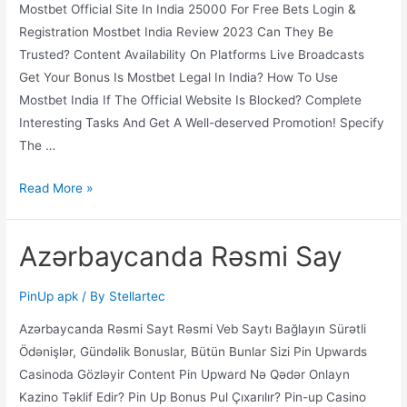
Mostbet Official Site In India 25000 For Free Bets Login &
Registration Mostbet India Review 2023 Can They Be
Trusted? Content Availability On Platforms Live Broadcasts
Get Your Bonus Is Mostbet Legal In India? How To Use
Mostbet India If The Official Website Is Blocked? Complete
Interesting Tasks And Get A Well-deserved Promotion! Specify
The …
Read More »
Azərbaycanda Rəsmi Say
PinUp apk
/ By
Stellartec
Azərbaycanda Rəsmi Sayt Rəsmi Veb Saytı Bağlayın️ Sürətli
Ödənişlər, Gündəlik Bonuslar, Bütün Bunlar Sizi Pin Upwards
Casinoda Gözləyir Content Pin Upward Nə Qədər Onlayn
Kazino Təklif Edir? Pin Up Bonus Pul Çıxarılır? Pin-up Casino