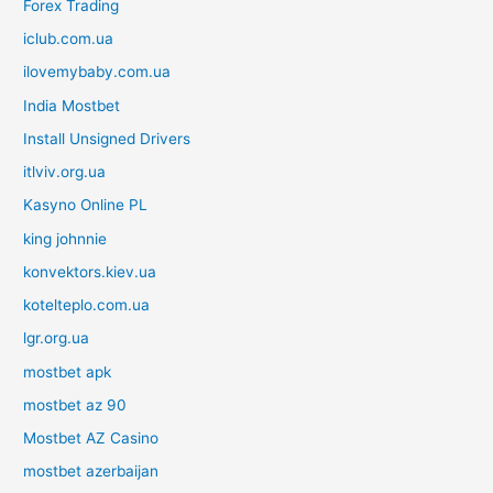
Forex Trading
iclub.com.ua
ilovemybaby.com.ua
India Mostbet
Install Unsigned Drivers
itlviv.org.ua
Kasyno Online PL
king johnnie
konvektors.kiev.ua
kotelteplo.com.ua
lgr.org.ua
mostbet apk
mostbet az 90
Mostbet AZ Casino
mostbet azerbaijan