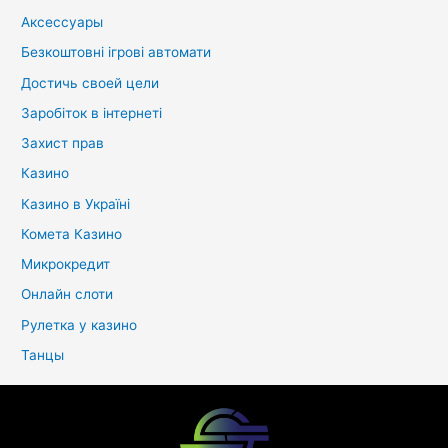
Аксессуары
Безкоштовні ігрові автомати
Достичь своей цели
Заробіток в інтернеті
Захист прав
Казино
Казино в Україні
Комета Казино
Микрокредит
Онлайн слоти
Рулетка у казино
Танцы