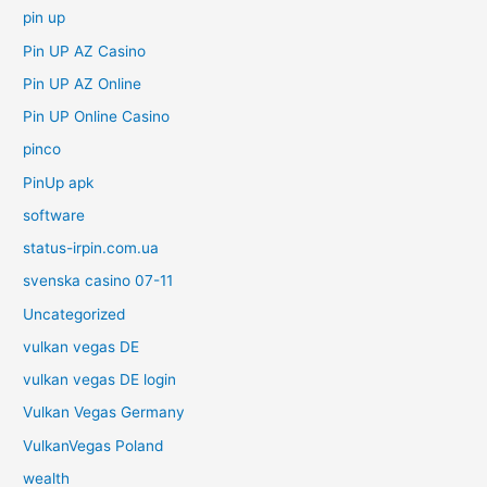
pin up
Pin UP AZ Casino
Pin UP AZ Online
Pin UP Online Casino
pinco
PinUp apk
software
status-irpin.com.ua
svenska casino 07-11
Uncategorized
vulkan vegas DE
vulkan vegas DE login
Vulkan Vegas Germany
VulkanVegas Poland
wealth