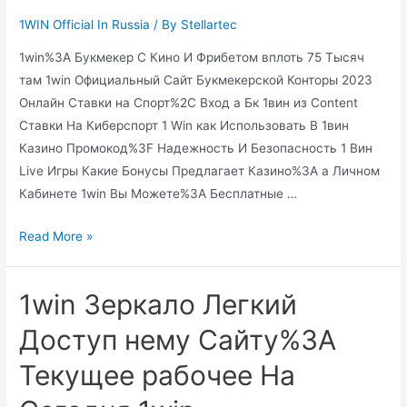
1WIN Official In Russia
/ By
Stellartec
1win%3A Букмекер С Кино И Фрибетом вплоть 75 Тысяч
там 1win Официальный Сайт Букмекерской Конторы 2023
Онлайн Ставки на Спорт%2C Вход а Бк 1вин из Content
Ставки На Киберспорт 1 Win как Использовать В 1вин
Казино Промокод%3F Надежность И Безопасность 1 Вин
Live Игры Какие Бонусы Предлагает Казино%3A а Личном
Кабинете 1win Вы Можете%3A Бесплатные …
Read More »
1win Зеркало Легкий
Доступ нему Сайту%3A
Текущее рабочее На