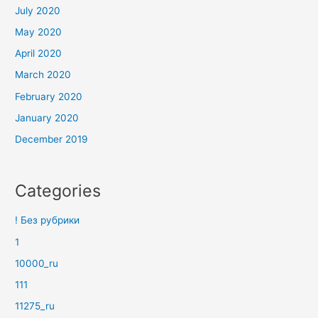
July 2020
May 2020
April 2020
March 2020
February 2020
January 2020
December 2019
Categories
! Без рубрики
1
10000_ru
111
11275_ru