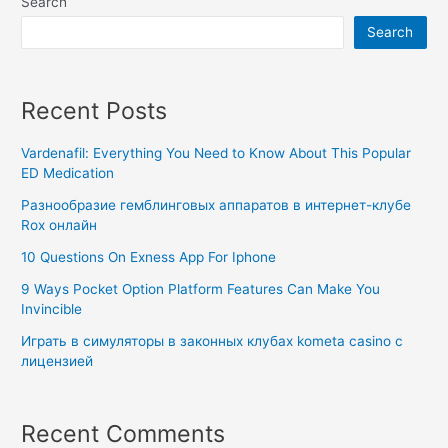
Search
Search
Recent Posts
Vardenafil: Everything You Need to Know About This Popular
ED Medication
Разнообразие гемблинговых аппаратов в интернет-клубе
Rox онлайн
10 Questions On Exness App For Iphone
9 Ways Pocket Option Platform Features Can Make You
Invincible
Играть в симуляторы в законных клубах kometa casino с
лицензией
Recent Comments