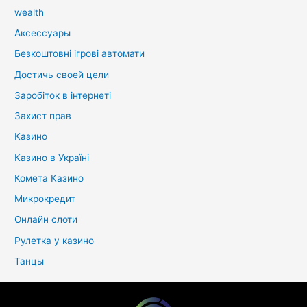
wealth
Аксессуары
Безкоштовні ігрові автомати
Достичь своей цели
Заробіток в інтернеті
Захист прав
Казино
Казино в Україні
Комета Казино
Микрокредит
Онлайн слоти
Рулетка у казино
Танцы