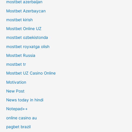
mostbet azerbaijan
Mostbet Azerbaycan
mostbet kirish
Mostbet Online UZ
mostbet ozbekistonda
mostbet royxatga olish
Mostbet Russia
mostbet tr
Mostbet UZ Casino Online
Motivation
New Post
News today in hindi
Notepad++
online casino au
pagbet brazil