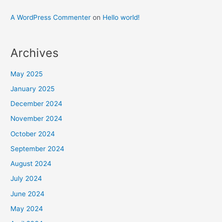
A WordPress Commenter
on
Hello world!
Archives
May 2025
January 2025
December 2024
November 2024
October 2024
September 2024
August 2024
July 2024
June 2024
May 2024