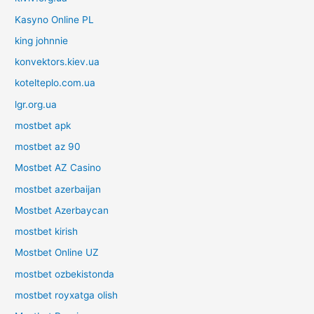
Kasyno Online PL
king johnnie
konvektors.kiev.ua
kotelteplo.com.ua
lgr.org.ua
mostbet apk
mostbet az 90
Mostbet AZ Casino
mostbet azerbaijan
Mostbet Azerbaycan
mostbet kirish
Mostbet Online UZ
mostbet ozbekistonda
mostbet royxatga olish