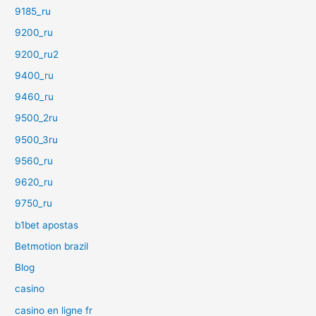
9185_ru
9200_ru
9200_ru2
9400_ru
9460_ru
9500_2ru
9500_3ru
9560_ru
9620_ru
9750_ru
b1bet apostas
Betmotion brazil
Blog
casino
casino en ligne fr