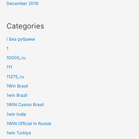
December 2019
Categories
! Без рубрики
1
10000_ru
111
11275_ru
1Win Brasil
1win Brazil
1WIN Casino Brasil
1win India
1WIN Official In Russia
1win Turkiye