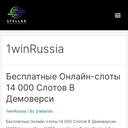
1winRussia
Бесплатные Онлайн-слоты
14 000 Слотов В
Демоверси
1winRussia
/ By
Stellartec
Бесплатные Онлайн-слоты 14 000 Слотов В Демоверсии