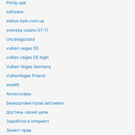
PinUp apk
software
status-irpin.com.ua
svenska casino 07-11
Uncategorized
vulkan vegas DE
vulkan vegas DE login
Vulkan Vegas Germany
VulkanVegas Poland
wealth
Аксессуары
Безкоштовні ігрові автомати
Достичь своей цели
Заробіток в інтернеті
Захист прав