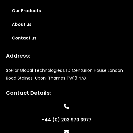
Our Products
About us
Contact us
Address:
Stellar Global Technologies LTD Centurion House London
Road Staines-Upon-Thames TW18 4AX
Contact Details:
+44 (0) 203 970 3977