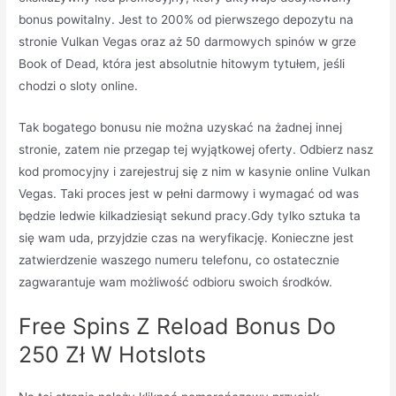
bonus powitalny. Jest to 200% od pierwszego depozytu na
stronie Vulkan Vegas oraz aż 50 darmowych spinów w grze
Book of Dead, która jest absolutnie hitowym tytułem, jeśli
chodzi o sloty online.
Tak bogatego bonusu nie można uzyskać na żadnej innej
stronie, zatem nie przegap tej wyjątkowej oferty. Odbierz nasz
kod promocyjny i zarejestruj się z nim w kasynie online Vulkan
Vegas. Taki proces jest w pełni darmowy i wymagać od was
będzie ledwie kilkadziesiąt sekund pracy.Gdy tylko sztuka ta
się wam uda, przyjdzie czas na weryfikację. Konieczne jest
zatwierdzenie waszego numeru telefonu, co ostatecznie
zagwarantuje wam możliwość odbioru swoich środków.
Free Spins Z Reload Bonus Do
250 Zł W Hotslots