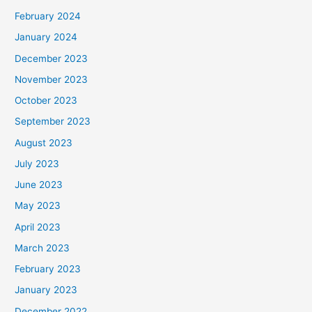
February 2024
January 2024
December 2023
November 2023
October 2023
September 2023
August 2023
July 2023
June 2023
May 2023
April 2023
March 2023
February 2023
January 2023
December 2022