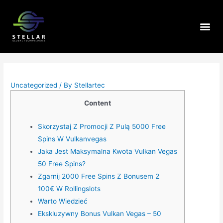
Uncategorized
/ By
Stellartec
Content
Skorzystaj Z Promocji Z Pulą 5000 Free
Spins W Vulkanvegas
Jaka Jest Maksymalna Kwota Vulkan Vegas
50 Free Spins?
Zgarnij 2000 Free Spins Z Bonusem 2
100€ W Rollingslots
Warto Wiedzieć
Ekskluzywny Bonus Vulkan Vegas – 50