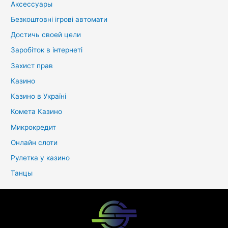
Аксессуары
Безкоштовні ігрові автомати
Достичь своей цели
Заробіток в інтернеті
Захист прав
Казино
Казино в Україні
Комета Казино
Микрокредит
Онлайн слоти
Рулетка у казино
Танцы