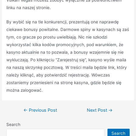
Vulkan Vegas możesz zdobyć wyłącznie za pośrednictwem
linku na naszej stronie.
By wybić się na tle konkurencji, prezentują one naprawdę
ciekawe bonusy powitalne. Darmowe spiny w kasynach są zaś
tym, co gracze po prostu uwielbiają. Nic nie szkodzi
wykorzystać kilka kodów promocyjnych, pod warunkiem, że
kasyno aktualnie na to pozwala, a bonusy wzajemnie się nie
wykluczają. Po kliknięciu “Zarejestruj się”, kasyno wyśle maila
na naszą skrzynkę pocztową. W treści maila będzie link, który
należy kliknąć, aby potwierdzić rejestrację. Wówczas
zostaniemy przeniesieni na stronę kasyna, gdzie będzie się
można zalogować.
←
Previous Post
Next Post
→
Search
Search