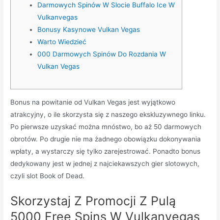
Darmowych Spinów W Slocie Buffalo Ice W
Vulkanvegas
Bonusy Kasynowe Vulkan Vegas
Warto Wiedzieć
000 Darmowych Spinów Do Rozdania W
Vulkan Vegas
Bonus na powitanie od Vulkan Vegas jest wyjątkowo
atrakcyjny, o ile skorzysta się z naszego ekskluzywnego linku.
Po pierwsze uzyskać można mnóstwo, bo aż 50 darmowych
obrotów. Po drugie nie ma żadnego obowiązku dokonywania
wpłaty, a wystarczy się tylko zarejestrować. Ponadto bonus
dedykowany jest w jednej z najciekawszych gier slotowych,
czyli slot Book of Dead.
Skorzystaj Z Promocji Z Pulą
5000 Free Spins W Vulkanvegas