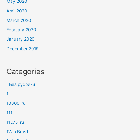
May 2020
April 2020
March 2020
February 2020
January 2020
December 2019
Categories
! Без рубрики
1
10000_ru
111
11275_ru
1Win Brasil