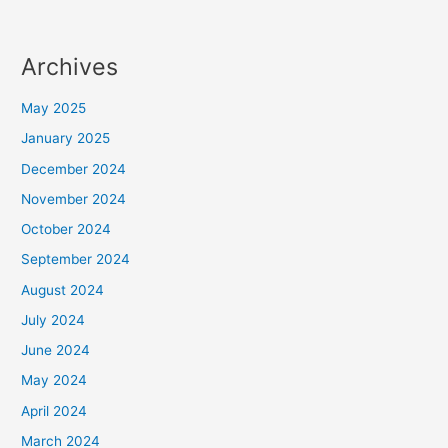
Archives
May 2025
January 2025
December 2024
November 2024
October 2024
September 2024
August 2024
July 2024
June 2024
May 2024
April 2024
March 2024