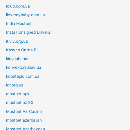
iclub.com.ua
ilovemybaby.com.ua
India Mostbet
Install Unsigned Drivers
itlviv.org.ua
Kasyno Online PL
king johnnie
konvektors.kiev.ua
kotelteplo.com.ua
lgr.org.ua
mostbet apk
mostbet az 90
Mostbet AZ Casino
mostbet azerbaijan
Mostbet Azerbaycan