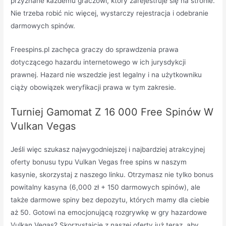
przyznane każdemu graczowi, który zarejestruje się na stronie.
Nie trzeba robić nic więcej, wystarczy rejestracja i odebranie
darmowych spinów.
Freespins.pl zachęca graczy do sprawdzenia prawa
dotyczącego hazardu internetowego w ich jurysdykcji
prawnej. Hazard nie wszedzie jest legalny i na użytkowniku
ciąży obowiązek weryfikacji prawa w tym zakresie.
Turniej Gamomat Z 16 000 Free Spinów W
Vulkan Vegas
Jeśli więc szukasz najwygodniejszej i najbardziej atrakcyjnej
oferty bonusu typu Vulkan Vegas free spins w naszym
kasynie, skorzystaj z naszego linku. Otrzymasz nie tylko bonus
powitalny kasyna (6,000 zł + 150 darmowych spinów), ale
także darmowe spiny bez depozytu, których mamy dla ciebie
aż 50. Gotowi na emocjonującą rozgrywkę w gry hazardowe
Vulkan Vegas? Skorzystajcie z naszej oferty już teraz, aby