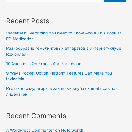
Recent Posts
Vardenafil: Everything You Need to Know About This Popular
ED Medication
Разнообразие гемблинговых аппаратов в интернет-клубе
Rox онлайн
10 Questions On Exness App For Iphone
9 Ways Pocket Option Platform Features Can Make You
Invincible
Играть в симуляторы в законных клубах kometa casino с
лицензией
Recent Comments
A WordPress Commenter
on
Hello world!