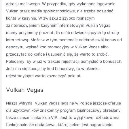
adresu mailowego. W przypadku, gdy wykonane logowanie
Vulkan przez media społecznościowe, nie trzeba posiadać
konta w kasynie. W związku z szybko rosnącym
zainteresowaniem kasynem internetowym Vulkan Vegas
mamy przyjemny prezent dla osób odwiedzających tę stronę
internetową. Możesz w tym momencie odebrać swój bonus od
depozytu, wpisać kod promocyjny w Vulkan Vegas albo
przeczytać do końca i uzupełnić się, że warto to zrobić.
Polecamy, by w już w trakcie rejestracji pomyśleć o bonusach.
Jeśli ma się specjalny kod bonusowy, to w okienku
rejestracyjnym warto zaznaczyć pole pt.
Vulkan Vegas
Nasza witryna Vulkan Vegas legalne w Polsce jeszcze oferuje
dla użytkowników znakomity program lojalnościowy określany
także czasami jako klub VIP. Jest to wyjątkowo rozbudowana
funkcjonalność dodatkowa, której celem jest nagradzanie