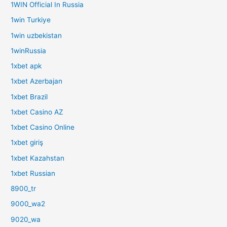
1WIN Official In Russia
1win Turkiye
1win uzbekistan
1winRussia
1xbet apk
1xbet Azerbajan
1xbet Brazil
1xbet Casino AZ
1xbet Casino Online
1xbet giriş
1xbet Kazahstan
1xbet Russian
8900_tr
9000_wa2
9020_wa