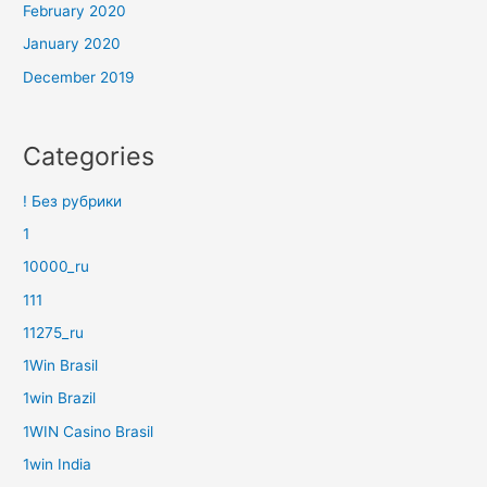
February 2020
January 2020
December 2019
Categories
! Без рубрики
1
10000_ru
111
11275_ru
1Win Brasil
1win Brazil
1WIN Casino Brasil
1win India