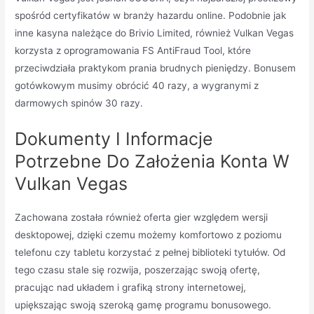
spośród certyfikatów w branży hazardu online. Podobnie jak
inne kasyna należące do Brivio Limited, również Vulkan Vegas
korzysta z oprogramowania FS AntiFraud Tool, które
przeciwdziała praktykom prania brudnych pieniędzy. Bonusem
gotówkowym musimy obrócić 40 razy, a wygranymi z
darmowych spinów 30 razy.
Dokumenty I Informacje
Potrzebne Do Założenia Konta W
Vulkan Vegas
Zachowana została również oferta gier względem wersji
desktopowej, dzięki czemu możemy komfortowo z poziomu
telefonu czy tabletu korzystać z pełnej biblioteki tytułów. Od
tego czasu stale się rozwija, poszerzając swoją ofertę,
pracując nad układem i grafiką strony internetowej,
upiększając swoją szeroką gamę programu bonusowego.