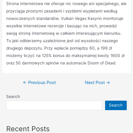
Strona internetowa nie oferuje nic nowego ani specjalnego, ale
przyciąga prostymi zasadami i szybkimi wypłatami według
nowoczesnych standardów. Vulkan Vegas Kasyno monitoruje
wszelkie internetowe recenzje i bazując na nich, prowadzi
swoją stronę internetową w całkiem interesującym kierunku.
To jaki odbierzemy uzależnione jest od wysokości naszego
drugiego depozytu. Przy wpłacie pomiędzy 60, a 199 zł
możemy liczyć na 125% bonus do maksymalnej kwoty 1600 zł
oraz 50 darmowych spinów na automacie Doom of Dead.
←
Previous Post
Next Post
→
Search
Search
Recent Posts