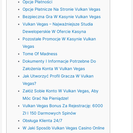
Opcje Płatności
Opcje Płatnicze Na Stronie Vulkan Vegas
Bezpieczna Gra W Kasynie Vulkan Vegas
Vulkan Vegas – Najważniejsze Studia
Deweloperskie W Ofercie Kasyna
Pozostałe Promocje W Kasynie Vulkan
Vegas
Tome Of Madness
Dokumenty I Informacje Potrzebne Do
Założenia Konta W Vulkan Vegas
Jak Utworzyć Profil Gracza W Vulkan
Vegas?
Załóż Sobie Konto W Vulkan Vegas, Aby
Móc Grać Na Pieniądze!
Vulkan Vegas Bonus Za Rejestrację: 6000
Zł I 150 Darmowych Spinów
Obsługa Klienta 24/7
W Jaki Sposób Vulkan Vegas Casino Online