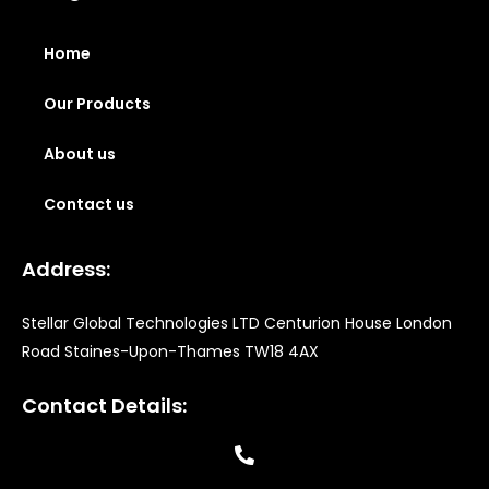
Home
Our Products
About us
Contact us
Address:
Stellar Global Technologies LTD Centurion House London
Road Staines-Upon-Thames TW18 4AX
Contact Details: