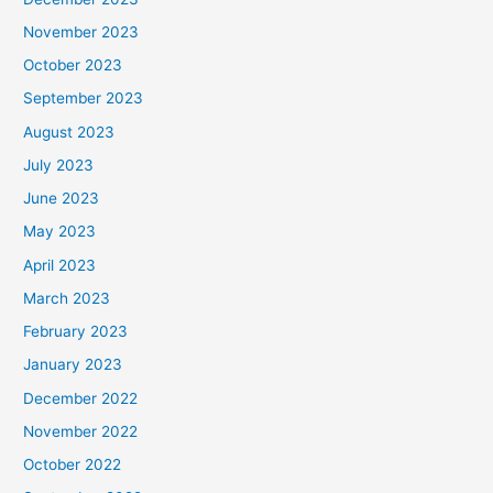
November 2023
October 2023
September 2023
August 2023
July 2023
June 2023
May 2023
April 2023
March 2023
February 2023
January 2023
December 2022
November 2022
October 2022