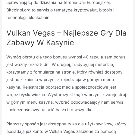
uprawniającą do działania na terenie Unii Europejskiej.
Bitcoinpl.org to serwis o tematyce kryptowalut, bitcoin i
technologii blockchain.
Vulkan Vegas – Najlepsze Gry Dla
Zabawy W Kasynie
Wymóg obrotu dla tego bonusu wynosi 40 razy, a sam bonus
jest ważny przez 5 dni. W drugiej, tradycyjnej metodzie,
korzystamy z formularza na stronie, który również dostępny
jest po kliknięciu w przycisk rejestracja w górnym menu
kasyna. Rejestracja poprzez media społecznościowe jest
wręcz błyskawiczna. Wystarczy kliknąć w przycisk zarejestruj
w górnym menu kasyna, wybrać odpowiadający nam serwis
społecznościowy, ustalić hasło i to wszystko.
Pierwszy sposób jest dostępny tylko dla użytkowników, którzy
posiadają już konto w Vulkan Vegas założone za pomocą