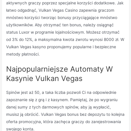
aktywnych graczy poprzez specjalne korzyści dodatkowe. Jak
łatwo odgadnąć, Vulkan Vegas Casino zapewnia graczom
mnóstwo korzyści tworząc bonusy przyciągające mnóstwo
użytkowników. Aby otrzymać ten bonus, należy osiągnąć
status Luxor w programie lojalnościowym. Możesz otrzymać
od 3% do 12%, a maksymalna kwota zwrotu wynosi 8000 zł. W
Vulkan Vegas kasyno proponujemy popularne i bezpieczne
metody płatności.
Najpopularniejsze Automaty W
Kasynie Vulkan Vegas
Spinów jest aż 50, a taka liczba pozwoli Ci na odpowiednie
zapoznanie się z grą i z kasynem. Pamiętaj, że po wygraniu
danej sumy z tych darmowych spinów, aby ją wypłacić,
musisz ją obrócić. Vulkan Vegas bonus bez depozytu to kolejna
oferta promocyjna, która zachęca graczy do zarejestrowania
swojego konta.