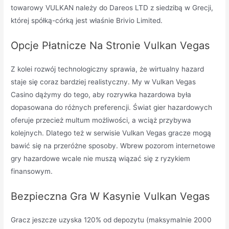
towarowy VULKAN należy do Dareos LTD z siedzibą w Grecji,
której spółką-córką jest właśnie Brivio Limited.
Opcje Płatnicze Na Stronie Vulkan Vegas
Z kolei rozwój technologiczny sprawia, że wirtualny hazard
staje się coraz bardziej realistyczny. My w Vulkan Vegas
Casino dążymy do tego, aby rozrywka hazardowa była
dopasowana do różnych preferencji. Świat gier hazardowych
oferuje przecież multum możliwości, a wciąż przybywa
kolejnych. Dlatego też w serwisie Vulkan Vegas gracze mogą
bawić się na przeróżne sposoby. Wbrew pozorom internetowe
gry hazardowe wcale nie muszą wiązać się z ryzykiem
finansowym.
Bezpieczna Gra W Kasynie Vulkan Vegas
Gracz jeszcze uzyska 120% od depozytu (maksymalnie 2000