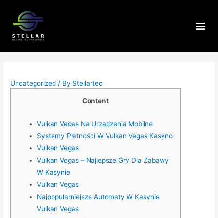
Uncategorized
/ By
Stellartec
Content
Vulkan Vegas Na Urządzenia Mobilne
Systemy Płatności W Vulkan Vegas Kasyno
Vulkan Vegas
Vulkan Vegas – Najlepsze Gry Dla Zabawy
W Kasynie
Vulkan Vegas
Najpopularniejsze Automaty W Kasynie
Vulkan Vegas