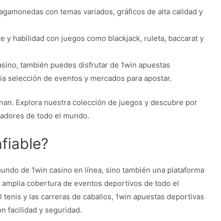
agamonedas con temas variados, gráficos de alta calidad y
 y habilidad con juegos como blackjack, ruleta, baccarat y
sino, también puedes disfrutar de 1win apuestas
ia selección de eventos y mercados para apostar.
inan. Explora nuestra colección de juegos y descubre por
ugadores de todo el mundo.
fiable?
undo de 1win casino en línea, sino también una plataforma
 amplia cobertura de eventos deportivos de todo el
 tenis y las carreras de caballos, 1win apuestas deportivas
n facilidad y seguridad.