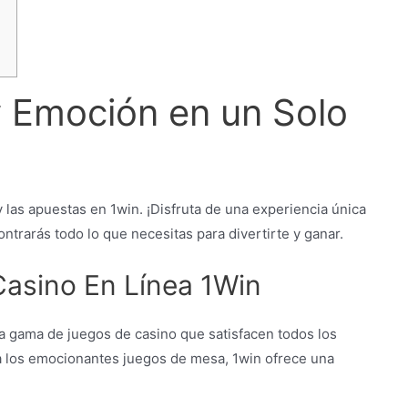
y Emoción en un Solo
 las apuestas en 1win. ¡Disfruta de una experiencia única
ntrarás todo lo que necesitas para divertirte y ganar.
Casino En Línea 1Win
ia gama de juegos de casino que satisfacen todos los
a los emocionantes juegos de mesa, 1win ofrece una