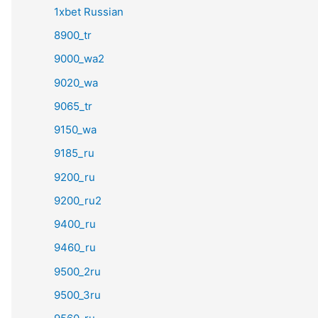
1xbet Russian
8900_tr
9000_wa2
9020_wa
9065_tr
9150_wa
9185_ru
9200_ru
9200_ru2
9400_ru
9460_ru
9500_2ru
9500_3ru