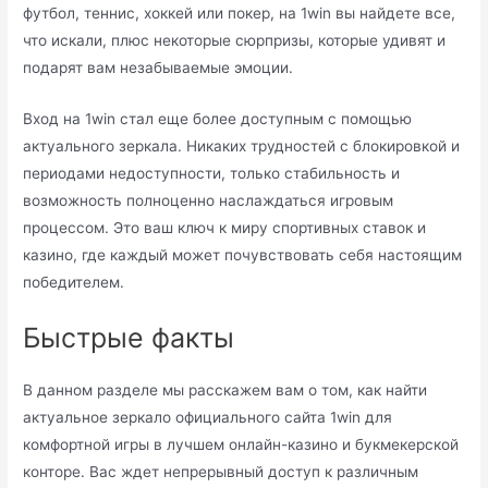
футбол, теннис, хоккей или покер, на 1win вы найдете все,
что искали, плюс некоторые сюрпризы, которые удивят и
подарят вам незабываемые эмоции.
Вход на 1win стал еще более доступным с помощью
актуального зеркала. Никаких трудностей с блокировкой и
периодами недоступности, только стабильность и
возможность полноценно наслаждаться игровым
процессом. Это ваш ключ к миру спортивных ставок и
казино, где каждый может почувствовать себя настоящим
победителем.
Быстрые факты
В данном разделе мы расскажем вам о том, как найти
актуальное зеркало официального сайта 1win для
комфортной игры в лучшем онлайн-казино и букмекерской
конторе. Вас ждет непрерывный доступ к различным