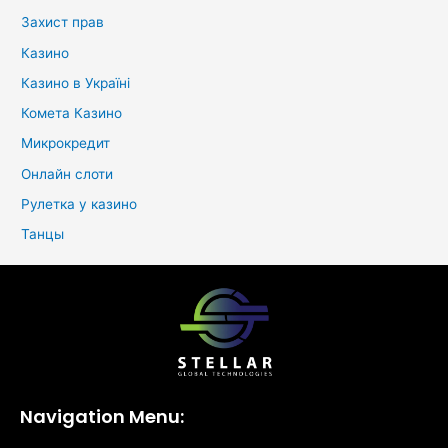
Захист прав
Казино
Казино в Україні
Комета Казино
Микрокредит
Онлайн слоти
Рулетка у казино
Танцы
Navigation Menu: