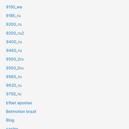
9150_wa
9185_ru
9200_ru
9200_ru2
9400_ru
9460_ru
9500_2ru
9500_3ru
9560_ru
9620_ru
9750_ru
b1bet apostas
Betmotion brazil
Blog
casino