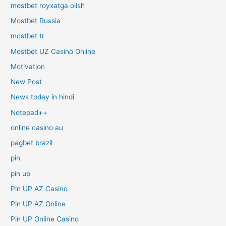
mostbet royxatga olish
Mostbet Russia
mostbet tr
Mostbet UZ Casino Online
Motivation
New Post
News today in hindi
Notepad++
online casino au
pagbet brazil
pin
pin up
Pin UP AZ Casino
Pin UP AZ Online
Pin UP Online Casino