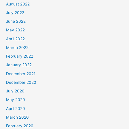
August 2022
July 2022
June 2022
May 2022
April 2022
March 2022
February 2022
January 2022
December 2021
December 2020
July 2020
May 2020
April 2020
March 2020
February 2020