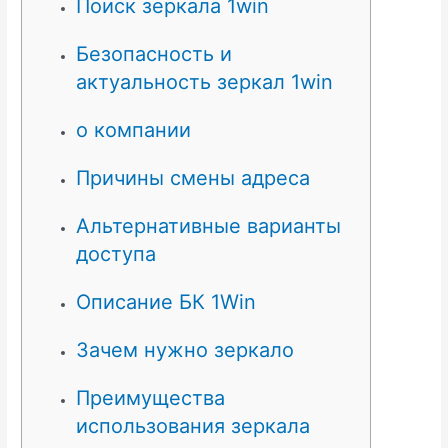
Поиск зеркала 1win
Безопасность и
актуальность зеркал 1win
о компании
Причины смены адреса
Альтернативные варианты
доступа
Описание БК 1Win
Зачем нужно зеркало
Преимущества
использования зеркала