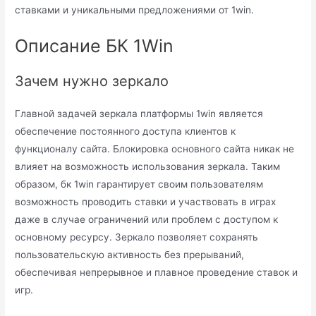
ставками и уникальными предложениями от 1win.
Описание БК 1Win
Зачем нужно зеркало
Главной задачей зеркала платформы 1win является
обеспечение постоянного доступа клиентов к
функционалу сайта. Блокировка основного сайта никак не
влияет на возможность использования зеркала. Таким
образом, бк 1win гарантирует своим пользователям
возможность проводить ставки и участвовать в играх
даже в случае ограничений или проблем с доступом к
основному ресурсу. Зеркало позволяет сохранять
пользовательскую активность без прерываний,
обеспечивая непрерывное и плавное проведение ставок и
игр.