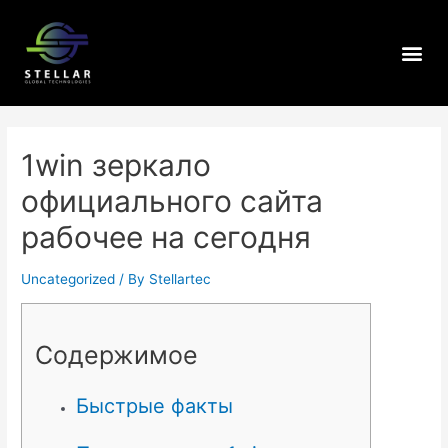
1win зеркало
официального сайта
рабочее на сегодня
Uncategorized
/ By
Stellartec
Содержимое
Быстрые факты