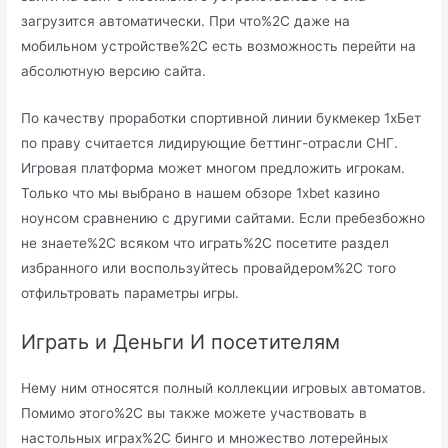
загрузится автоматически. При что%2C даже на
мобильном устройстве%2C есть возможность перейти на
абсолютную версию сайта.
По качеству проработки спортивной линии букмекер 1хБет
по праву считается лидирующие беттинг-отрасли СНГ.
Игровая платформа может многом предложить игрокам.
Только что мы выбрано в нашем обзоре 1xbet казино
ноунсом сравнению с другими сайтами. Если пребезбожно
не знаете%2C всяком что играть%2C посетите раздел
избранного или воспользуйтесь провайдером%2C того
отфильтровать параметры игры.
Играть и Деньги И посетителям
Нему ним относятся полный коллекции игровых автоматов.
Помимо этого%2C вы также можете участвовать в
настольных играх%2C бинго и множество лотерейных