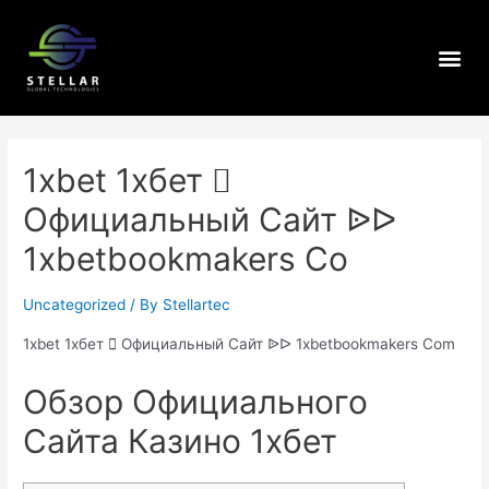
1xbet 1хбет 󾓝
Официальный Сайт ᐉᐅ
1xbetbookmakers Co
Uncategorized
/ By
Stellartec
1xbet 1хбет 󾓝 Официальный Сайт ᐉᐅ 1xbetbookmakers Com
Обзор Официального
Сайта Казино 1хбет