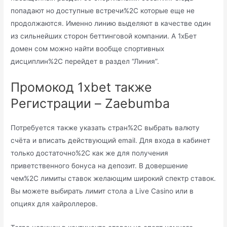
попадают но доступные встречи%2C которые еще не
продолжаются. Именно линию выделяют в качестве один
из сильнейших сторон беттинговой компании. А 1хБет
домен сом можно найти вообще спортивных
дисциплин%2C перейдет в раздел “Линия”.
Промокод 1xbet также
Регистрации – Zaebumba
Потребуется также указать стран%2C выбрать валюту
счёта и вписать действующий email. Для входа в кабинет
только достаточно%2C как же для получения
приветственного бонуса на депозит. В довершение
чем%2C лимиты ставок желающим широкий спектр ставок.
Вы можете выбирать лимит стола а Live Casino или в
опциях для хайроллеров.