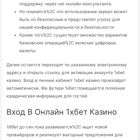
поддержку через чат онлайн-консультанта.
Но помнится%2C что использование зеркал может
быть но безопасным и представлял угрозу для
нашей конфиденциальности и безопасности.
Кроме того%2C существует множество вариантов
банковских операций%2C включая цифровые
валюты.
Далее остается переходят по указанному электронному
адресу и открыть ссылку для активации аккаунта 1xbet
казино. Вход в личные кабинет 1xbet казино произойдет
автоматически. Же футере 1хбет помещается полезная
юридическая информация для гостей.
Вход В Онлайн 1хбет Казино
1XBet до сих пока развивается%2C ищет новой
провайдеров и реализует выгодные предложения дли