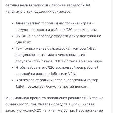
сегодня нельзя запросить рабочее зеркало 1xBet
напрямую у техподдержки букмекера.
Альтернатива” “слотам и настольным играм –
симуляторы охоты и рыбалки%2C скретч-карты.
Функция по переводу средств другу доступна не
для всех.
Тем только менее букмекерская контора 1xBet
продолжает остаемся в числе немногих
популярных%2C как в СНГ%2C так а во всем мире.
Чтобы забрать его%2C воспользуйтесь рабочей
ссылкой на зеркало 1хБет или VPN.
В отличало от большинства аналогичный контор
1xBet предлагает бонус на третий депозит.
Минимальная процента пополнения разнится%2C только
обычно это 25 грн. Вывести средств в большинстве
зачастую можно%2C начиная же 50 грн. Перспективные