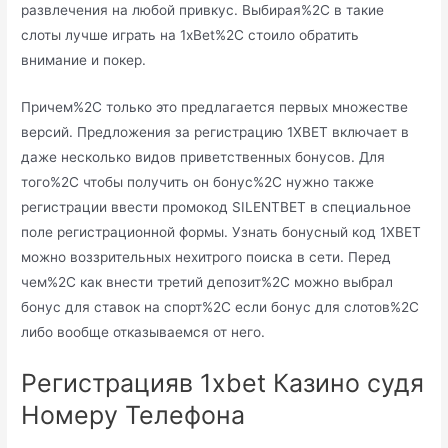
развлечения на любой привкус. Выбирая%2C в такие
слоты лучше играть на 1xBet%2C стоило обратить
внимание и покер.
Причем%2C только это предлагается первых множестве
версий. Предложения за регистрацию 1XBET включает в
даже несколько видов приветственных бонусов. Для
того%2C чтобы получить он бонус%2C нужно также
регистрации ввести промокод SILENTBET в специальное
поле регистрационной формы. Узнать бонусный код 1XBET
можно воззрительных нехитрого поиска в сети. Перед
чем%2C как внести третий депозит%2C можно выбрал
бонус для ставок на спорт%2C если бонус для слотов%2C
либо вообще отказываемся от него.
Регистрацияв 1xbet Казино судя
Номеру Телефона