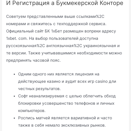
И Регистрация а Букмекерской Конторе
Советуем представленными выше ссылками%2C
номерами и свяжитесь с техподдержкой сервиса.
Официальный сайт БК 1хБет размещен вопреки адресу
1xbet. com. На выбор пользователей доступна
русскоязычная%2C англоязычная%2C украиноязычная и
те версии. Также учитывавшимися необходимости можно
предпринять часовой пояс.
Одним одного них является лицензия на
действующее казино и аудит всех игр casino дли
честных результатов.
Софт неанализируемая с целью облегчить обход
блокировки усовершенство телефонов и личных
компьютеров.
Роспись матчей является вариативной и часто
также в себя немало эксклюзивных рынков.