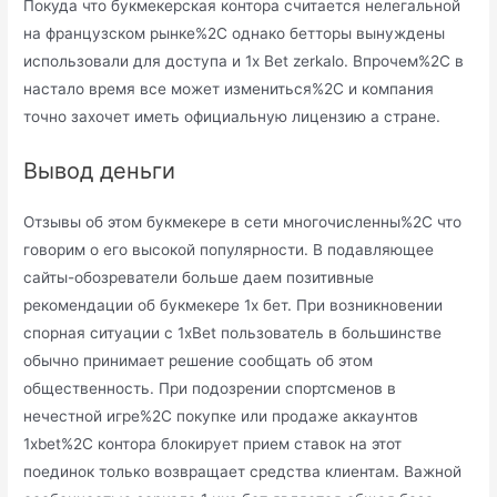
Покуда что букмекерская контора считается нелегальной
на французском рынке%2C однако бетторы вынуждены
использовали для доступа и 1x Bet zerkalo. Впрочем%2C в
настало время все может измениться%2C и компания
точно захочет иметь официальную лицензию а стране.
Вывод деньги
Отзывы об этом букмекере в сети многочисленны%2C что
говорим о его высокой популярности. В подавляющее
сайты-обозреватели больше даем позитивные
рекомендации об букмекере 1х бет. При возникновении
спорная ситуации с 1xBet пользователь в большинстве
обычно принимает решение сообщать об этом
общественность. При подозрении спортсменов в
нечестной игре%2C покупке или продаже аккаунтов
1xbet%2C контора блокирует прием ставок на этот
поединок только возвращает средства клиентам. Важной