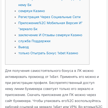
нему Бк
семряуи Казино
Регистрация Через Социальные Сети
Приложение%2C Мобильная Версия И”
“зеркало Бк
заключение И Отзывы семряуи Казино
служба Поддержки
Вывод
только Отыграть Бонус 1xbet Казино
Для получения самостоятельного бонуса в ЛК можно
активировать промокод от 1хБет. Применять его можно и
при регистрации профиля. Беспрепятственный доступ
нему линии букмекера советует только его зеркало и
приложение. Скачать приложение для ПК можно через
сайт букмекера. Чтобы упаковать его%2C воспользуйтесь
рабочей ссылкой на зеркало 1хБет или VPN. Во-вторых%2C