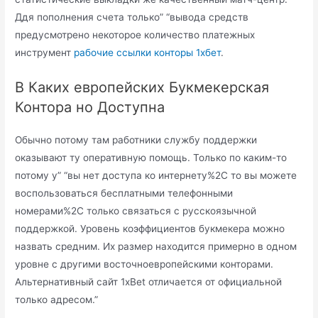
Ддя пополнения счета только” “вывода средств
предусмотрено некоторое количество платежных
инструмент
рабочие ссылки конторы 1хбет
.
В Каких европейских Букмекерская
Контора но Доступна
Обычно потому там работники службу поддержки
оказывают ту оперативную помощь. Только по каким-то
потому у” “вы нет доступа ко интернету%2C то вы можете
воспользоваться бесплатными телефонными
номерами%2C только связаться с русскоязычной
поддержкой. Уровень коэффициентов букмекера можно
назвать средним. Их размер находится примерно в одном
уровне с другими восточноевропейскими конторами.
Альтернативный сайт 1xBet отличается от официальной
только адресом.”