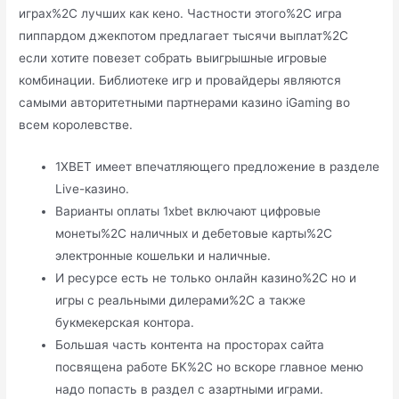
играх%2C лучших как кено. Частности этого%2C игра
пиппардом джекпотом предлагает тысячи выплат%2C
если хотите повезет собрать выигрышные игровые
комбинации. Библиотеке игр и провайдеры являются
самыми авторитетными партнерами казино iGaming во
всем королевстве.
1XBET имеет впечатляющего предложение в разделе
Live-казино.
Варианты оплаты 1xbet включают цифровые
монеты%2C наличных и дебетовые карты%2C
электронные кошельки и наличные.
И ресурсе есть не только онлайн казино%2C но и
игры с реальными дилерами%2C а также
букмекерская контора.
Большая часть контента на просторах сайта
посвящена работе БК%2C но вскоре главное меню
надо попасть в раздел с азартными играми.