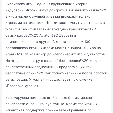
Библиотека игр — одна из крупнейших в игорной
индустрии. Игроки могут доиграть в тысячи игр казино%2C
в ином числе с лучшей живыми дилерами только
игровыми автоматами. Игроки также могут участвовать в”
“новых и самых известных аркадных краш-играх%2C
самых как JetX%2C Aviator%2C Zeppelin и
немногочисленных других. С достаточно чем 100
поставщиков игр%2C игроки может выбирать%2C во но
играть%2C от новых игр до классических игр и джекпотов.
Но что делаете игру в казино 1xbet стоящей%2C же это
приветственный подносик%2C предлагающий как
бесплатные спины%2C так только наличные после простой
регистрации. У компании существует приложение
«Проверка купона».
Киромарусом помощью этой только формы можно
приобрести онлайн-консультацию. Кроме только%2C
клиентская поддержка принимаете обращения по