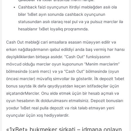
Cashback faizi oyunçunun itirdiyi məbləğdən asılı ola
bilər 1xBet ayın sonunda cashback oyunçunun
statusundan asılı olaraq real pul və ya pulsuz mərclər ilə
hesablanır 1xBet loyallıq proqramında.
Cash Out məbləği cari əmsallara əsasən müəyyən edilir və
erkən nağdlaşdırmanın qəbul edildiyi anda baş vermiş hər hansı
dəyişikliklərdən birbaşa asılıdır. “Cash Out” funksiyasının
mövcud olduğu mərclər oyun kuponunun “Mənim mərclərim”
bölməsində (canlı mərc) və ya “Cash Out” bölməsində (oyun
öncəsi mərclər) müvafiq simvollar ilə göstərilir. İlk depozit 1xbet
bonus saytda ilk dəfə qeydiyyatdan keçən istifadəçilər üçün
əlçatandırMərclər. Onu əldə etmək üçün bir hesab açmalı və
oyun hesabının ilk doldurulmasını etməlisiniz. Depozit bonusları
yoxdur 1xBet real pulla depozit və risk tələb etməyən yeni
oyunçular üçün xoş hədiyyələrdir.
«1xBet» bukmeker şirkəti – idmana onlayn