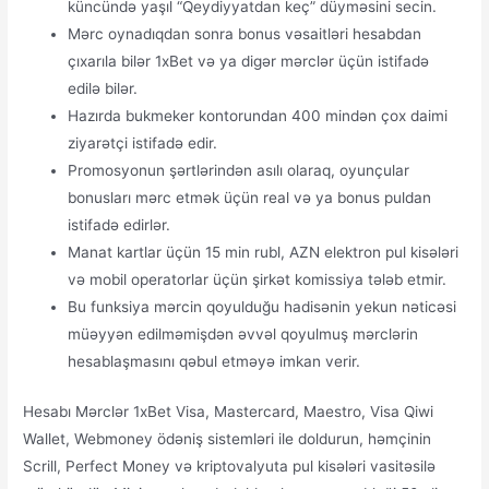
küncündə yaşıl “Qeydiyyatdan keç” düyməsini secin.
Mərc oynadıqdan sonra bonus vəsaitləri hesabdan
çıxarıla bilər 1xBet və ya digər mərclər üçün istifadə
edilə bilər.
Hazırda bukmeker kontorundan 400 mindən çox daimi
ziyarətçi istifadə edir.
Promosyonun şərtlərindən asılı olaraq, oyunçular
bonusları mərc etmək üçün real və ya bonus puldan
istifadə edirlər.
Manat kartlar üçün 15 min rubl, AZN elektron pul kisələri
və mobil operatorlar üçün şirkət komissiya tələb etmir.
Bu funksiya mərcin qoyulduğu hadisənin yekun nəticəsi
müəyyən edilməmişdən əvvəl qoyulmuş mərclərin
hesablaşmasını qəbul etməyə imkan verir.
Hesabı Mərclər 1xBet Visa, Mastercard, Maestro, Visa Qiwi
Wallet, Webmoney ödəniş sistemləri ile doldurun, həmçinin
Scrill, Perfect Money və kriptovalyuta pul kisələri vasitəsilə