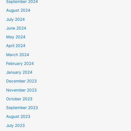
September 2024
August 2024
July 2024
June 2024
May 2024
April 2024
March 2024
February 2024
January 2024
December 2023
November 2023
October 2023
September 2023
August 2023
July 2023