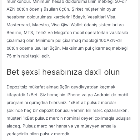
mümkündür. Minimum hesab doldurulmasının məbləği 50-dir
AZN bütün ödəniş üsulları üçün. Şirkət müştərinin oyun
hesabının doldurulması xərclərini ödəyir. Vəsaitləri Visa,
Mastercard, Maestro, Visa Qiwi Wallet ödəniş sistemləri və
Beeline, MTS, Tele2 və Megafon mobil operatorları vasitəsilə
çıxarmaq olar. Minimum pul çixarmaq məbləği 100AZN-dir
bütün odeme üsullari üçün. Maksimum pul çixarmaq məbləği
75 min rubl təşkil edir.
Bet şəxsi hesabınıza daxil olun
Depozitsiz mükafat almaq üçün qeydiyyatdan keçmək
kifayətdir 1xBet. Siz həmçinin iPhone və ya Android-də mobil
proqramını quraşdıra bilərsiniz. 1xBet az pulsuz mərclər
şəklində heç bir depozit bonusu vermir. Bir mərc qazanarkən,
müştəri 1xBet pulsuz mərcin nominal dəyəri çıxılmaqla uduşları
alacaq. Pulsuz mərc hər hansı və ya müəyyən əmsalla
yerləşdirilə bilən pulsuz mərcdir.