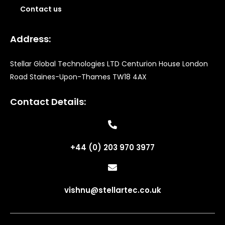
Contact us
Address:
Stellar Global Technologies LTD Centurion House London
Road Staines-Upon-Thames TW18 4AX
Contact Details:
+44 (0) 203 970 3977
vishnu@stellartec.co.uk