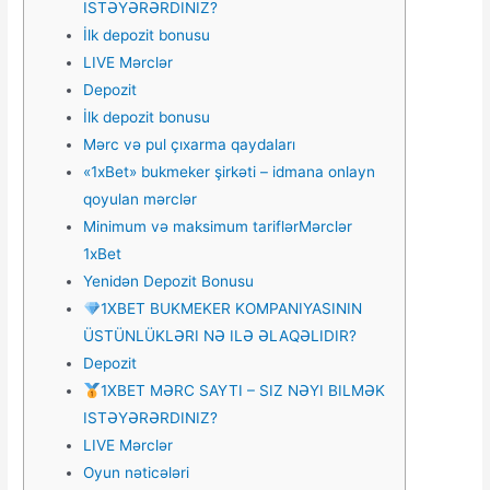
ISTƏYƏRƏRDINIZ?
İlk depozit bonusu
LIVE Mərclər
Depozit
İlk depozit bonusu
Mərc və pul çıxarma qaydaları
«1xBet» bukmeker şirkəti – idmana onlayn
qoyulan mərclər
Minimum və maksimum tariflərMərclər
1xBet
Yenidən Depozit Bonusu
1XBET BUKMEKER KOMPANIYASININ
ÜSTÜNLÜKLƏRI NƏ ILƏ ƏLAQƏLIDIR?
Depozit
1XBET MƏRC SAYTI – SIZ NƏYI BILMƏK
ISTƏYƏRƏRDINIZ?
LIVE Mərclər
Oyun nəticələri