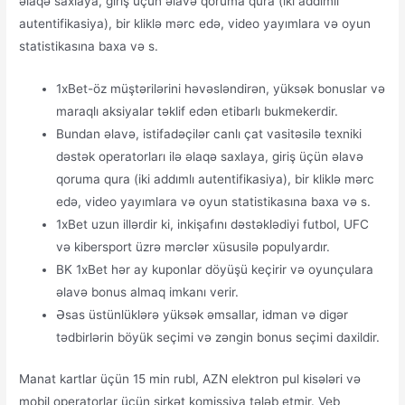
əlaqə saxlaya, giriş üçün əlavə qoruma qura (iki addımlı
autentifikasiya), bir kliklə mərc edə, video yayımlara və oyun
statistikasına baxa və s.
1xBet-öz müştərilərini həvəsləndirən, yüksək bonuslar və
maraqlı aksiyalar təklif edən etibarlı bukmekerdir.
Bundan əlavə, istifadəçilər canlı çat vasitəsilə texniki
dəstək operatorları ilə əlaqə saxlaya, giriş üçün əlavə
qoruma qura (iki addımlı autentifikasiya), bir kliklə mərc
edə, video yayımlara və oyun statistikasına baxa və s.
1xBet uzun illərdir ki, inkişafını dəstəklədiyi futbol, UFC
və kibersport üzrə mərclər xüsusilə populyardır.
BK 1xBet hər ay kuponlar döyüşü keçirir və oyunçulara
əlavə bonus almaq imkanı verir.
Əsas üstünlüklərə yüksək əmsallar, idman və digər
tədbirlərin böyük seçimi və zəngin bonus seçimi daxildir.
Manat kartlar üçün 15 min rubl, AZN elektron pul kisələri və
mobil operatorlar üçün şirkət komissiya tələb etmir. Veb