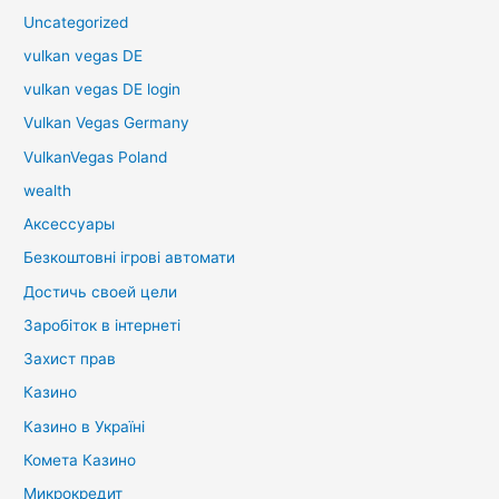
Uncategorized
vulkan vegas DE
vulkan vegas DE login
Vulkan Vegas Germany
VulkanVegas Poland
wealth
Аксессуары
Безкоштовні ігрові автомати
Достичь своей цели
Заробіток в інтернеті
Захист прав
Казино
Казино в Україні
Комета Казино
Микрокредит