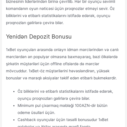
biznesinin liderlərindən birinə çevrilib. Hər bir oyunçu sevimli
komandanın oyun nəticəsi üçün proqnozlar etməyi sevir. Öz
biliklərini və etibarlı statistikalarını istifadə edərək, oyunçu
proqnozları gəlirlərə çevirə bilər.
Yenidən Depozit Bonusu
1xBet oyunçuları arasında onlayn idman mərclərindən və canlı
mərclərdən ən populyar olmasına baxmayaraq, bəzi ölkələrdə
şirkətin müştəriləri üçün offline ofislərdə də mərclər
mövcuddur. 1xBet-öz müştərilərini həvəsləndirən, yüksək
bonuslar və maraqlı aksiyalar təklif edən etibarlı bukmekerdir.
Öz biliklərini və etibarlı statistikalarını istifadə edərək,
oyunçu proqnozları gəlirlərə çevirə bilər.
Minimum pul çixarmaq məbləği 100AZN-dir bütün
odeme üsullari üçün.
Cashback oyunçular üçün təsəlli bonusudur 1xBet
qələbələr və itkilər arasında mənfi fərqlə.