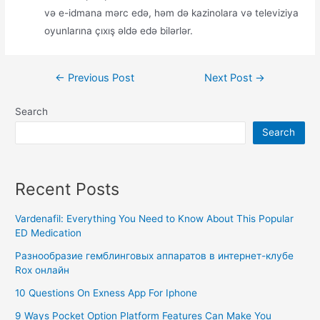
və e-idmana mərc edə, həm də kazinolara və televiziya
oyunlarına çıxış əldə edə bilərlər.
←
Previous Post
Next Post
→
Search
Search
Recent Posts
Vardenafil: Everything You Need to Know About This Popular
ED Medication
Разнообразие гемблинговых аппаратов в интернет-клубе
Rox онлайн
10 Questions On Exness App For Iphone
9 Ways Pocket Option Platform Features Can Make You