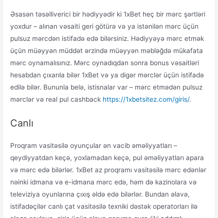
Əsasən təsəlliverici bir hədiyyədir ki 1xBet heç bir mərc şərtləri
yoxdur – alınan vəsaiti geri götürə və ya istənilən mərc üçün
pulsuz mərcdən istifadə edə bilərsiniz. Hədiyyəyə mərc etmək
üçün müəyyən müddət ərzində müəyyən məbləğdə mükafata
mərc oynamalısınız. Mərc oynadıqdan sonra bonus vəsaitləri
hesabdan çıxarıla bilər 1xBet və ya digər mərclər üçün istifadə
edilə bilər. Bununla belə, istisnalar var – mərc etmədən pulsuz
mərclər və real pul cashback
https://1xbetsitez.com/giris/
.
Canlı
Proqram vasitəsilə oyunçular ən vacib əməliyyatları –
qeydiyyatdan keçə, yoxlamadan keçə, pul əməliyyatları apara
və mərc edə bilərlər. 1xBet az proqramı vasitəsilə mərc edənlər
nəinki idmana və e-idmana mərc edə, həm də kazinolara və
televiziya oyunlarına çıxış əldə edə bilərlər. Bundan əlavə,
istifadəçilər canlı çat vasitəsilə texniki dəstək operatorları ilə