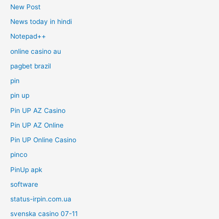
New Post
News today in hindi
Notepad++
online casino au
pagbet brazil
pin
pin up
Pin UP AZ Casino
Pin UP AZ Online
Pin UP Online Casino
pinco
PinUp apk
software
status-irpin.com.ua
svenska casino 07-11