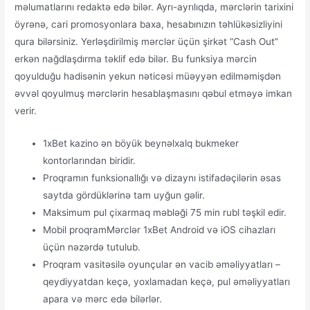
məlumatlarını redaktə edə bilər. Ayrı-ayrılıqda, mərclərin tarixini
öyrənə, cari promosyonlara baxa, hesabınızın təhlükəsizliyini
qura bilərsiniz. Yerləşdirilmiş mərclər üçün şirkət “Cash Out”
erkən nağdlaşdırma təklif edə bilər. Bu funksiya mərcin
qoyulduğu hadisənin yekun nəticəsi müəyyən edilməmişdən
əvvəl qoyulmuş mərclərin hesablaşmasını qəbul etməyə imkan
verir.
1xBet kazino ən böyük beynəlxalq bukmeker
kontorlarından biridir.
Proqramın funksionallığı və dizaynı istifadəçilərin əsas
saytda gördüklərinə tam uyğun gəlir.
Maksimum pul çixarmaq məbləği 75 min rubl təşkil edir.
Mobil proqramMərclər 1xBet Android və iOS cihazları
üçün nəzərdə tutulub.
Proqram vasitəsilə oyunçular ən vacib əməliyyatları –
qeydiyyatdan keçə, yoxlamadan keçə, pul əməliyyatları
apara və mərc edə bilərlər.