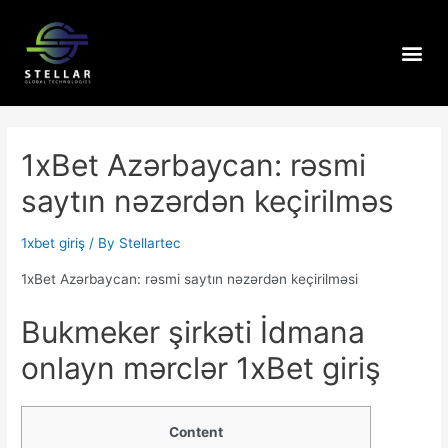
1xBet Azərbaycan: rəsmi
saytın nəzərdən keçirilməs
1xbet giriş
/ By
Stellartec
1xBet Azərbaycan: rəsmi saytın nəzərdən keçirilməsi
Bukmeker şirkəti İdmana
onlayn mərclər 1xBet giriş
Content