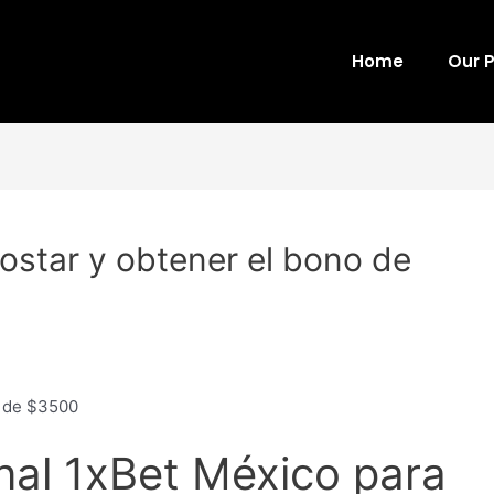
Home
Our 
star y obtener el bono de
o de $3500
al 1xBet México para