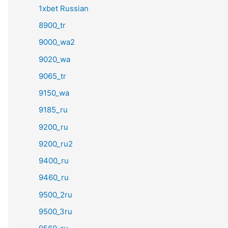
1xbet Russian
8900_tr
9000_wa2
9020_wa
9065_tr
9150_wa
9185_ru
9200_ru
9200_ru2
9400_ru
9460_ru
9500_2ru
9500_3ru