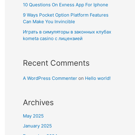
10 Questions On Exness App For Iphone
9 Ways Pocket Option Platform Features
Can Make You Invincible
Играть в симуляторы в законных клубах
kometa casino с лицензией
Recent Comments
A WordPress Commenter
on
Hello world!
Archives
May 2025
January 2025