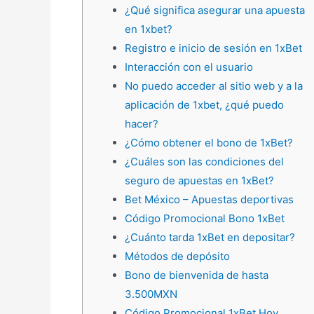
¿Qué significa asegurar una apuesta
en 1xbet?
Registro e inicio de sesión en 1xBet
Interacción con el usuario
No puedo acceder al sitio web y a la
aplicación de 1xbet, ¿qué puedo
hacer?
¿Cómo obtener el bono de 1xBet?
¿Cuáles son las condiciones del
seguro de apuestas en 1xBet?
Bet México – Apuestas deportivas
Código Promocional Bono 1xBet
¿Cuánto tarda 1xBet en depositar?
Métodos de depósito
Bono de bienvenida de hasta
3.500MXN
Código Promocional 1xBet Hoy