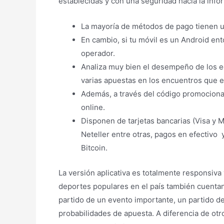
establecidas y con una seguridad hacia la inf
La mayoría de métodos de pago tienen u
En cambio, si tu móvil es un Android en
operador.
Analiza muy bien el desempeño de los eq
varias apuestas en los encuentros que el
Además, a través del código promociona
online.
Disponen de tarjetas bancarias (Visa y Ma
Neteller entre otras, pagos en efectivo
Bitcoin.
La versión aplicativa es totalmente responsiva 
deportes populares en el país también cuenta
partido de un evento importante, un partido d
probabilidades de apuesta. A diferencia de otr