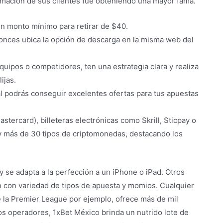
ormación de sus clientes fue obteniendo una mayor fama.
n monto mínimo para retirar de $40.
tonces ubica la opción de descarga en la misma web del
uipos o competidores, ten una estrategia clara y realiza
ijas.
l podrás conseguir excelentes ofertas para tus apuestas
stercard), billeteras electrónicas como Skrill, Sticpay o
 y más de 30 tipos de criptomonedas, destacando los
y se adapta a la perfección a un iPhone o iPad. Otros
n con variedad de tipos de apuesta y momios. Cualquier
e la Premier League por ejemplo, ofrece más de mil
os operadores, 1xBet México brinda un nutrido lote de