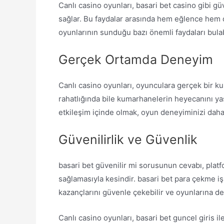
Canlı casino oyunları, basari bet casino gibi g
sağlar. Bu faydalar arasında hem eğlence hem d
oyunlarının sunduğu bazı önemli faydaları bulabi
Gerçek Ortamda Deneyim
Canlı casino oyunları, oyunculara gerçek bir ku
rahatlığında bile kumarhanelerin heyecanını yaş
etkileşim içinde olmak, oyun deneyiminizi daha 
Güvenilirlik ve Güvenlik
basari bet güvenilir mi sorusunun cevabı, platf
sağlamasıyla kesindir. basari bet para çekme iş
kazançlarını güvenle çekebilir ve oyunlarına de
Canlı casino oyunları, basari bet guncel giris il