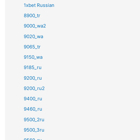
1xbet Russian
8900_tr
9000_wa2
9020_wa
9065_tr
9150_wa
9185_ru
9200_ru
9200_ru2
9400_ru
9460_ru
9500_2ru
9500_3ru