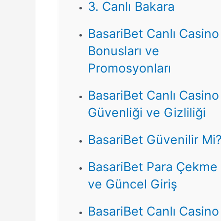
3. Canlı Bakara
BasariBet Canlı Casino
Bonusları ve
Promosyonları
BasariBet Canlı Casino
Güvenliği ve Gizliliği
BasariBet Güvenilir Mi
BasariBet Para Çekme
ve Güncel Giriş
BasariBet Canlı Casino