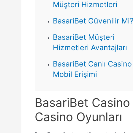
Müşteri Hizmetleri
BasariBet Güvenilir Mi
BasariBet Müşteri
Hizmetleri Avantajları
BasariBet Canlı Casino
Mobil Erişimi
BasariBet Casino G
Casino Oyunları