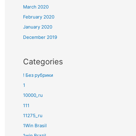
March 2020
February 2020
January 2020
December 2019
Categories
! Без рубрики
1
10000_ru
111
11275_ru
1Win Brasil
1win Brazil