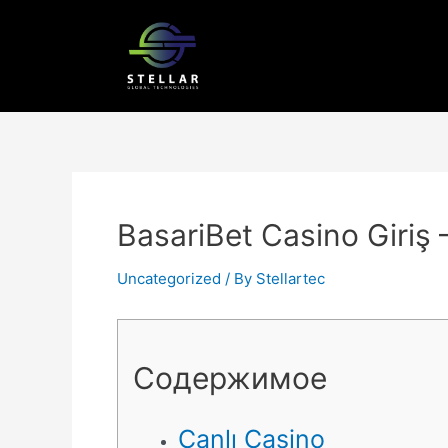
BasariBet Casino Giriş 
Uncategorized
/ By
Stellartec
Содержимое
Canlı Casino