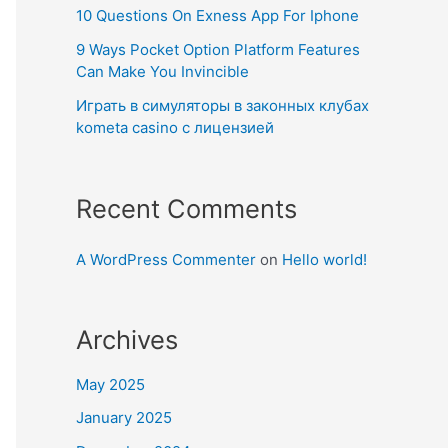
10 Questions On Exness App For Iphone
9 Ways Pocket Option Platform Features
Can Make You Invincible
Играть в симуляторы в законных клубах
kometa casino с лицензией
Recent Comments
A WordPress Commenter
on
Hello world!
Archives
May 2025
January 2025