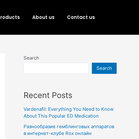
Products
About us
Contact us
Search
Search
Recent Posts
Vardenafil: Everything You Need to Know
About This Popular ED Medication
Разнообразие гемблинговых аппаратов
в интернет-клубе Rox онлайн