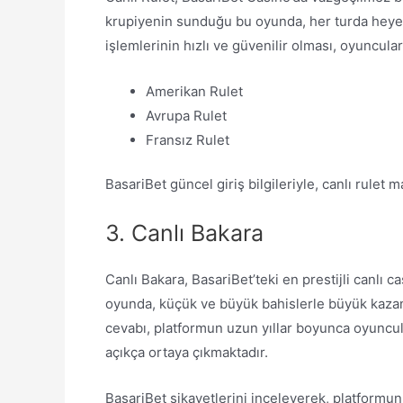
krupiyenin sunduğu bu oyunda, her turda heyec
işlemlerinin hızlı ve güvenilir olması, oyuncula
Amerikan Rulet
Avrupa Rulet
Fransız Rulet
BasariBet güncel giriş bilgileriyle, canlı rulet 
3. Canlı Bakara
Canlı Bakara, BasariBet’teki en prestijli canlı 
oyunda, küçük ve büyük bahislerle büyük kazanç
cevabı, platformun uzun yıllar boyunca oyuncu
açıkça ortaya çıkmaktadır.
BasariBet sikayetlerini inceleyerek, platformun