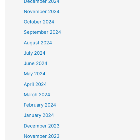
December 2024
November 2024
October 2024
September 2024
August 2024
July 2024
June 2024
May 2024
April 2024
March 2024
February 2024
January 2024
December 2023
November 2023