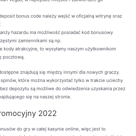
eposit bonus code należy wejść w oficjalną witrynę oraz
.
 branży hazardu ma możliwość posiadać kod bonusowy
zęstymi zamiennikami są np.
owe kody atrakcyjne, to wysyłamy naszym użytkownikom
ę pocztową.
ostępne znajdują się między innymi dla nowych graczy.
spinów, które można wykorzystać tylko w trakcie uciechy
 bez depozytu są możliwe do odwiedzenia uzyskania przez
ajdującego się na naszej stronie.
Promocyjny 2022
usów do gry w całej kasynie online, więc jest to