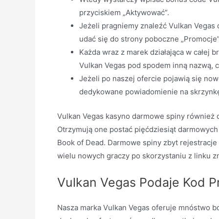
przyciskiem „Aktywować”.
Jeżeli pragniemy znaleźć Vulkan Vegas d
udać się do strony poboczne „Promocje”
Każda wraz z marek działająca w całej
Vulkan Vegas pod spodem inną nazwą, c
Jeżeli po naszej ofercie pojawią się n
dedykowane powiadomienie na skrzynk
Vulkan Vegas kasyno darmowe spiny również d
Otrzymują one postać pięćdziesiąt darmowych 
Book of Dead. Darmowe spiny zbyt rejestracje
wielu nowych graczy po skorzystaniu z linku zn
Vulkan Vegas Podaje Kod 
Nasza marka Vulkan Vegas oferuje mnóstwo bon