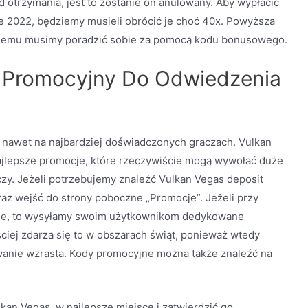
 otrzymania, jest to zostanie on anulowany. Aby wypłacić
e 2022, będziemy musieli obrócić je choć 40x. Powyższa
roblemu musimy poradzić sobie za pomocą kodu bonusowego.
 Promocyjny Do Odwiedzenia
ie nawet na najbardziej doświadczonych graczach. Vulkan
najlepsze promocje, które rzeczywiście mogą wywołać duże
czy. Jeżeli potrzebujemy znaleźć Vulkan Vegas deposit
raz wejść do strony poboczne „Promocje”. Jeżeli przy
yjne, to wysyłamy swoim użytkownikom dedykowane
iej zdarza się to w obszarach świąt, ponieważ wtedy
anie wzrasta. Kody promocyjne można także znaleźć na
an Vegas, w najlepsze miejsce i zatwierdzić go