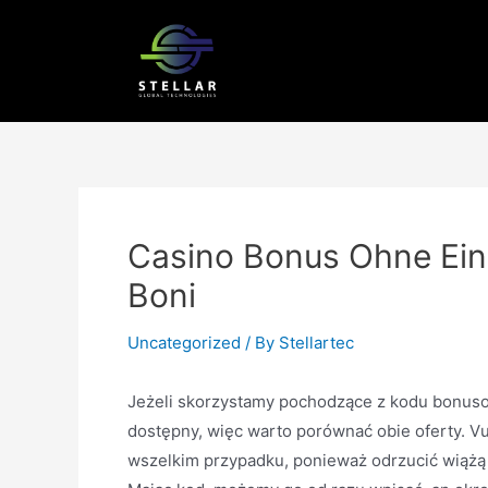
Casino Bonus Ohne Ein
Boni
Uncategorized
/ By
Stellartec
Jeżeli skorzystamy pochodzące z kodu bonuso
dostępny, więc warto porównać obie oferty. Vu
wszelkim przypadku, ponieważ odrzucić wiążą