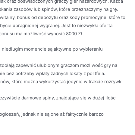
 jak oraz doświadczonych graczy gier hazardowych. Każda
skania zasobów lub spinów, które przeznaczymy na grę.
talny, bonus od depozytu oraz kody promocyjne, które to
ycie upragnionej wygranej. Jest to niezwykła oferta,
a bonusu ma możliwość wynosić 8000 ZŁ.
j niedługim momencie są aktywne po wybieraniu
zdołają zapewnić ulubionym graczom możliwość gry na
ie bez potrzeby wpłaty żadnych lokaty z portfela.
nów, które można wykorzystać jedynie w trakcie rozrywki
oczywiście darmowe spiny, znajdujące się w dużej ilości
ogłoszeń, jednak nie są one aż faktycznie bardzo