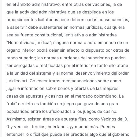
en el ámbito administrativo, entre otras derivaciones, la de
que la actividad administrativa que se despliega en los
procedimientos licitatorios tiene determinadas consecuencias,
a saber31: debe sustentarse en normas jurídicas, cualquiera
sea su fuente constitucional, legislativa o administrativa
“Normatividad jurídica”; ninguna norma o acto emanado de un
órgano inferior podrá dejar sin efecto lo dispuesto por otros de
rango superior; las normas u órdenes del superior no pueden
ser derogadas o rectificadas por el inferior en tanto ello atañe
a la unidad del sistema y al normal desenvolvimiento del orden
jurídico art. Co encontrarás recomendaciones sobre cómo
jugar e información sobre bonos y ofertas de las mejores
casas de apuestas y casinos en el mercado colombiano. La
“rula” o ruleta es también un juego que goza de una gran
popularidad entre los aficionados a los juegos de casino.
Asimismo, existen áreas de apuesta fijas, como Vecinos del 0,
0 y vecinos, tercios, huérfanos, ¡y mucho más. Puedes
entender lo difícil que puede ser practicar algo que el gobierno