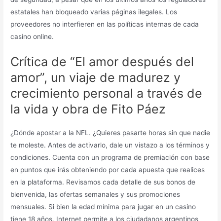
estatales han bloqueado varias páginas ilegales. Los
proveedores no interfieren en las políticas internas de cada
casino online.
Crítica de “El amor después del
amor”, un viaje de madurez y
crecimiento personal a través de
la vida y obra de Fito Páez
¿Dónde apostar a la NFL. ¿Quieres pasarte horas sin que nadie
te moleste. Antes de activarlo, dale un vistazo a los términos y
condiciones. Cuenta con un programa de premiación con base
en puntos que irás obteniendo por cada apuesta que realices
en la plataforma. Revisamos cada detalle de sus bonos de
bienvenida, las ofertas semanales y sus promociones
mensuales. Si bien la edad mínima para jugar en un casino
tiene 18 años, Internet permite a los ciudadanos argentinos