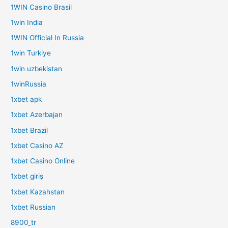
1WIN Casino Brasil
1win India
1WIN Official In Russia
1win Turkiye
1win uzbekistan
1winRussia
1xbet apk
1xbet Azerbajan
1xbet Brazil
1xbet Casino AZ
1xbet Casino Online
1xbet giriş
1xbet Kazahstan
1xbet Russian
8900_tr