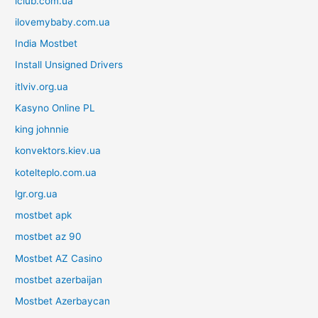
iclub.com.ua
ilovemybaby.com.ua
India Mostbet
Install Unsigned Drivers
itlviv.org.ua
Kasyno Online PL
king johnnie
konvektors.kiev.ua
kotelteplo.com.ua
lgr.org.ua
mostbet apk
mostbet az 90
Mostbet AZ Casino
mostbet azerbaijan
Mostbet Azerbaycan