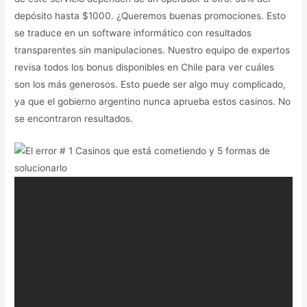
depósito hasta $1000. ¿Queremos buenas promociones. Esto
se traduce en un software informático con resultados
transparentes sin manipulaciones. Nuestro equipo de expertos
revisa todos los bonus disponibles en Chile para ver cuáles
son los más generosos. Esto puede ser algo muy complicado,
ya que el gobierno argentino nunca aprueba estos casinos. No
se encontraron resultados.