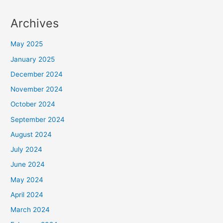
Archives
May 2025
January 2025
December 2024
November 2024
October 2024
September 2024
August 2024
July 2024
June 2024
May 2024
April 2024
March 2024