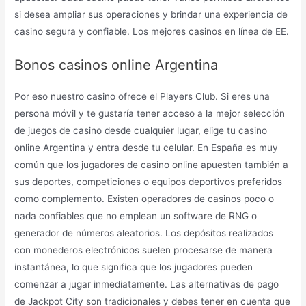
si desea ampliar sus operaciones y brindar una experiencia de
casino segura y confiable. Los mejores casinos en línea de EE.
Bonos casinos online Argentina
Por eso nuestro casino ofrece el Players Club. Si eres una
persona móvil y te gustaría tener acceso a la mejor selección
de juegos de casino desde cualquier lugar, elige tu casino
online Argentina y entra desde tu celular. En España es muy
común que los jugadores de casino online apuesten también a
sus deportes, competiciones o equipos deportivos preferidos
como complemento. Existen operadores de casinos poco o
nada confiables que no emplean un software de RNG o
generador de números aleatorios. Los depósitos realizados
con monederos electrónicos suelen procesarse de manera
instantánea, lo que significa que los jugadores pueden
comenzar a jugar inmediatamente. Las alternativas de pago
de Jackpot City son tradicionales y debes tener en cuenta que