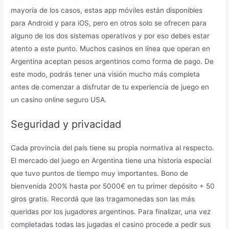
mayoría de los casos, estas app móviles están disponibles
para Android y para iOS, pero en otros solo se ofrecen para
alguno de los dos sistemas operativos y por eso debes estar
atento a este punto. Muchos casinos en línea que operan en
Argentina aceptan pesos argentinos como forma de pago. De
este modo, podrás tener una visión mucho más completa
antes de comenzar a disfrutar de tu experiencia de juego en
un casino online seguro USA.
Seguridad y privacidad
Cada provincia del país tiene su propia normativa al respecto.
El mercado del juego en Argentina tiene una historia especial
que tuvo puntos de tiempo muy importantes. Bono de
bienvenida 200% hasta por 5000€ en tu primer depósito + 50
giros gratis. Recordá que las tragamonedas son las más
queridas por los jugadores argentinos. Para finalizar, una vez
completadas todas las jugadas el casino procede a pedir sus