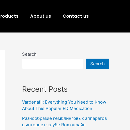
Products
About us
Contact us
Search
Search
Recent Posts
Vardenafil: Everything You Need to Know
About This Popular ED Medication
Разнообразие гемблинговых аппаратов
в интернет-клубе Rox онлайн