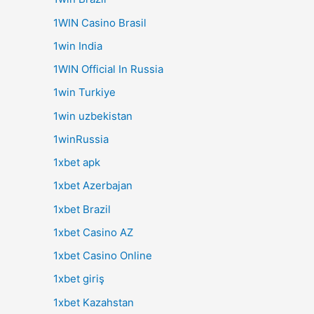
1WIN Casino Brasil
1win India
1WIN Official In Russia
1win Turkiye
1win uzbekistan
1winRussia
1xbet apk
1xbet Azerbajan
1xbet Brazil
1xbet Casino AZ
1xbet Casino Online
1xbet giriş
1xbet Kazahstan