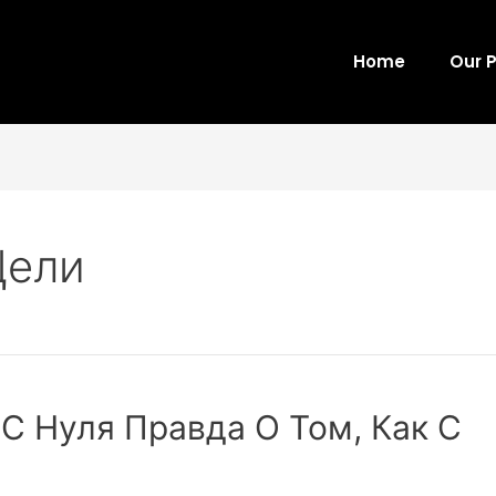
Home
Our 
Цели
С Нуля Правда О Том, Как С