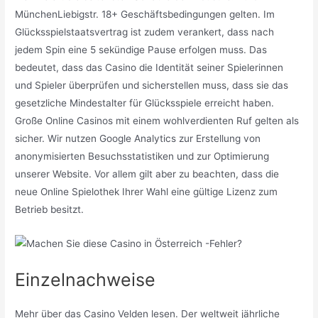
MünchenLiebigstr. 18+ Geschäftsbedingungen gelten. Im
Glücksspielstaatsvertrag ist zudem verankert, dass nach
jedem Spin eine 5 sekündige Pause erfolgen muss. Das
bedeutet, dass das Casino die Identität seiner Spielerinnen
und Spieler überprüfen und sicherstellen muss, dass sie das
gesetzliche Mindestalter für Glücksspiele erreicht haben.
Große Online Casinos mit einem wohlverdienten Ruf gelten als
sicher. Wir nutzen Google Analytics zur Erstellung von
anonymisierten Besuchsstatistiken und zur Optimierung
unserer Website. Vor allem gilt aber zu beachten, dass die
neue Online Spielothek Ihrer Wahl eine gültige Lizenz zum
Betrieb besitzt.
Einzelnachweise
Mehr über das Casino Velden lesen. Der weltweit jährliche