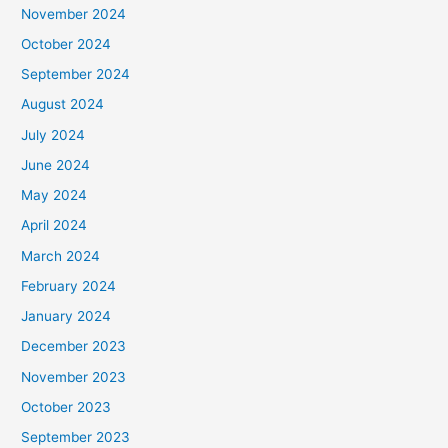
November 2024
October 2024
September 2024
August 2024
July 2024
June 2024
May 2024
April 2024
March 2024
February 2024
January 2024
December 2023
November 2023
October 2023
September 2023