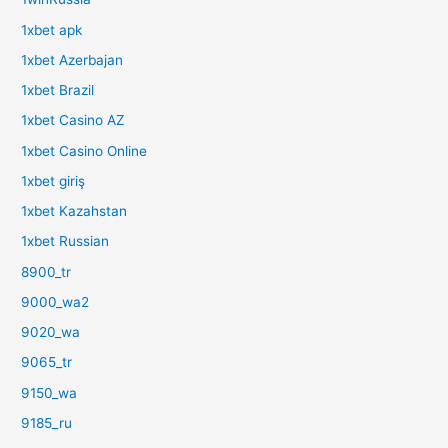
1xbet apk
1xbet Azerbajan
1xbet Brazil
1xbet Casino AZ
1xbet Casino Online
1xbet giriş
1xbet Kazahstan
1xbet Russian
8900_tr
9000_wa2
9020_wa
9065_tr
9150_wa
9185_ru