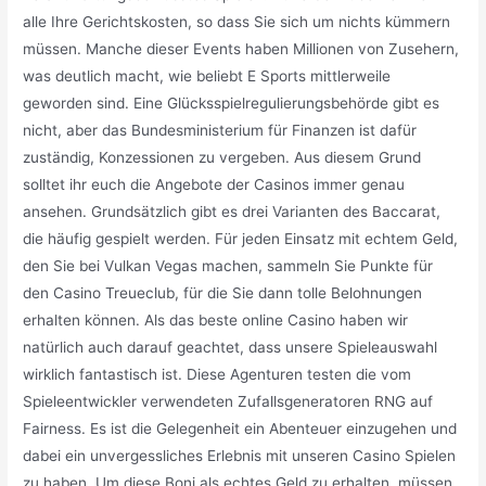
alle Ihre Gerichtskosten, so dass Sie sich um nichts kümmern
müssen. Manche dieser Events haben Millionen von Zusehern,
was deutlich macht, wie beliebt E Sports mittlerweile
geworden sind. Eine Glücksspielregulierungsbehörde gibt es
nicht, aber das Bundesministerium für Finanzen ist dafür
zuständig, Konzessionen zu vergeben. Aus diesem Grund
solltet ihr euch die Angebote der Casinos immer genau
ansehen. Grundsätzlich gibt es drei Varianten des Baccarat,
die häufig gespielt werden. Für jeden Einsatz mit echtem Geld,
den Sie bei Vulkan Vegas machen, sammeln Sie Punkte für
den Casino Treueclub, für die Sie dann tolle Belohnungen
erhalten können. Als das beste online Casino haben wir
natürlich auch darauf geachtet, dass unsere Spieleauswahl
wirklich fantastisch ist. Diese Agenturen testen die vom
Spieleentwickler verwendeten Zufallsgeneratoren RNG auf
Fairness. Es ist die Gelegenheit ein Abenteuer einzugehen und
dabei ein unvergessliches Erlebnis mit unseren Casino Spielen
zu haben. Um diese Boni als echtes Geld zu erhalten, müssen