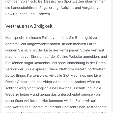
richtigen Spieltisch. Bei klassischen Sportwetten übernehmen
die Landesbehörden Regulierung, Aufsicht und Vergabe von
Bewilligungen und Lizenzen.
Vertrauenswürdigkeit
Man spricht in diesem Fall davon, dass Sie Bonusgeld zu
echtem Geld umgewandelt haben. In den meisten Fällen
können Sie sich mit der Liste der verfügbaren Spiele vertraut
machen, bevor Sie sich auf der Casino Website anmelden, und
Sie können sogar kostenlos und ohne Anmeldung in der Demo
Version der Spiele spielen. Diese Plattform bietet Sportwetten,
Lotto, Bingo, Kartenspiele, virtuelle Slot Machines und Live
Dealer Croupier ist per Video zu sehen an. Anders wäre es
schlicht weg nicht möglich eine Gewinnausschüttung in die
Wege zu leiten – und genau das unterscheidet seriöse von
unseriösen Anbietern. Hier kommen wir ins Spiel: wir spielen
und wetten seit Jahren im Internet und schreiben Testberichte