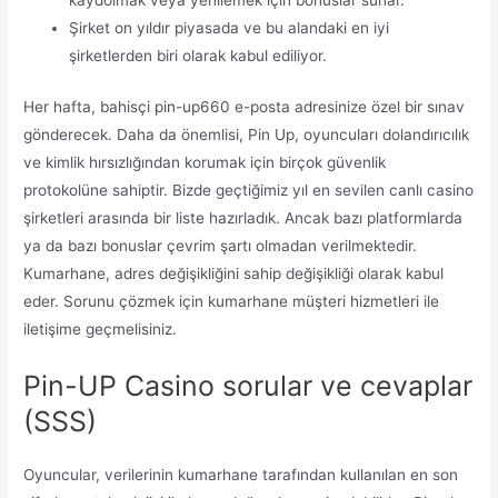
kaydolmak veya yenilemek için bonuslar sunar.
Şirket on yıldır piyasada ve bu alandaki en iyi
şirketlerden biri olarak kabul ediliyor.
Her hafta, bahisçi pin-up660 e-posta adresinize özel bir sınav
gönderecek. Daha da önemlisi, Pin Up, oyuncuları dolandırıcılık
ve kimlik hırsızlığından korumak için birçok güvenlik
protokolüne sahiptir. Bizde geçtiğimiz yıl en sevilen canlı casino
şirketleri arasında bir liste hazırladık. Ancak bazı platformlarda
ya da bazı bonuslar çevrim şartı olmadan verilmektedir.
Kumarhane, adres değişikliğini sahip değişikliği olarak kabul
eder. Sorunu çözmek için kumarhane müşteri hizmetleri ile
iletişime geçmelisiniz.
Pin-UP Casino sorular ve cevaplar
(SSS)
Oyuncular, verilerinin kumarhane tarafından kullanılan en son