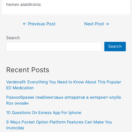
hemen alabilirsiniz.
←
Previous Post
Next Post
→
Search
Search
Recent Posts
Vardenafil: Everything You Need to Know About This Popular
ED Medication
Разнообразие гемблинговых аппаратов в интернет-клубе
Rox онлайн
10 Questions On Exness App For Iphone
9 Ways Pocket Option Platform Features Can Make You
Invincible