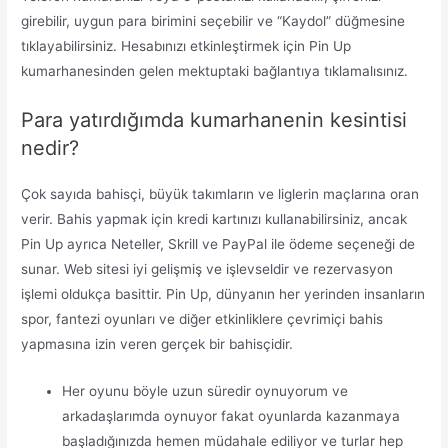
girebilir, uygun para birimini seçebilir ve “Kaydol” düğmesine
tıklayabilirsiniz. Hesabınızı etkinleştirmek için Pin Up
kumarhanesinden gelen mektuptaki bağlantıya tıklamalısınız.
Para yatırdığımda kumarhanenin kesintisi
nedir?
Çok sayıda bahisçi, büyük takımların ve liglerin maçlarına oran
verir. Bahis yapmak için kredi kartınızı kullanabilirsiniz, ancak
Pin Up ayrıca Neteller, Skrill ve PayPal ile ödeme seçeneği de
sunar. Web sitesi iyi gelişmiş ve işlevseldir ve rezervasyon
işlemi oldukça basittir. Pin Up, dünyanın her yerinden insanların
spor, fantezi oyunları ve diğer etkinliklere çevrimiçi bahis
yapmasına izin veren gerçek bir bahisçidir.
Her oyunu böyle uzun süredir oynuyorum ve
arkadaşlarımda oynuyor fakat oyunlarda kazanmaya
başladığınızda hemen müdahale ediliyor ve turlar hep