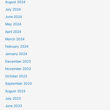
August 2024
July 2024
June 2024
May 2024
April 2024
March 2024
February 2024
January 2024
December 2023
November 2023
October 2023
September 2023
August 2023
July 2023
June 2023