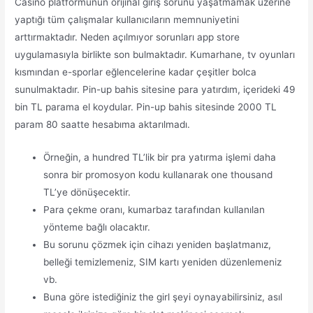
Casino platformunun orijinal giriş sorunu yaşatmamak üzerine
yaptığı tüm çalışmalar kullanıcıların memnuniyetini
arttırmaktadır. Neden açılmıyor sorunları app store
uygulamasıyla birlikte son bulmaktadır. Kumarhane, tv oyunları
kısmından e-sporlar eğlencelerine kadar çeşitler bolca
sunulmaktadır. Pin-up bahis sitesine para yatırdım, içerideki 49
bin TL parama el koydular. Pin-up bahis sitesinde 2000 TL
param 80 saatte hesabıma aktarılmadı.
Örneğin, a hundred TL’lik bir pra yatırma işlemi daha
sonra bir promosyon kodu kullanarak one thousand
TL’ye dönüşecektir.
Para çekme oranı, kumarbaz tarafından kullanılan
yönteme bağlı olacaktır.
Bu sorunu çözmek için cihazı yeniden başlatmanız,
belleği temizlemeniz, SIM kartı yeniden düzenlemeniz
vb.
Buna göre istediğiniz the girl şeyi oynayabilirsiniz, asıl