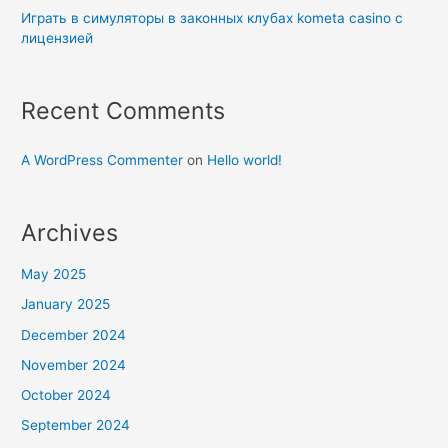
Играть в симуляторы в законных клубах kometa casino с
лицензией
Recent Comments
A WordPress Commenter
on
Hello world!
Archives
May 2025
January 2025
December 2024
November 2024
October 2024
September 2024