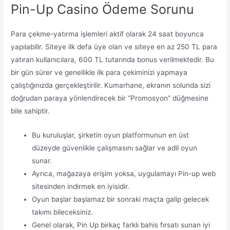
Pin-Up Casino Ödeme Sorunu
Para çekme-yatırma işlemleri aktif olarak 24 saat boyunca
yapılabilir. Siteye ilk defa üye olan ve siteye en az 250 TL para
yatıran kullanıcılara, 600 TL tutarında bonus verilmektedir. Bu
bir gün sürer ve genellikle ilk para çekiminizi yapmaya
çalıştığınızda gerçekleştirilir. Kumarhane, ekranın solunda sizi
doğrudan paraya yönlendirecek bir “Promosyon” düğmesine
bile sahiptir.
Bu kuruluşlar, şirketin oyun platformunun en üst
düzeyde güvenlikle çalışmasını sağlar ve adil oyun
sunar.
Ayrıca, mağazaya erişim yoksa, uygulamayı Pin-up web
sitesinden indirmek en iyisidir.
Oyun başlar başlamaz bir sonraki maçta galip gelecek
takımı bileceksiniz.
Genel olarak, Pin Up birkaç farklı bahis fırsatı sunan iyi