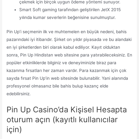
çekmek için birçok uygun ödeme yöntemi sunuyor.
Smart Soft gaming tarafından geliştirilen JetX 2015
yılında kumar severlerin beğenisine sunulmuştur.
Pin Up’i seçmenin ilk ve muhtemelen en büyük nedeni, bahis
pazarındaki iyi itibarıdır. Şirket on yıldır piyasada ve bu alandaki
en iyi şirketlerden biri olarak kabul ediliyor. Kayıt olduktan
sonra, Pin Up Hindistan web sitesine para yatırabileceksiniz. En
popüler etkinliklerde bilginiz ve deneyiminizle biraz para
kazanma fırsatları her zaman vardır. Para kazanmak için çok
sayıda fırsat Pin Up’in web sitesinde bulunabilir. Yani alanında
profesyonel olmasanız bile bahis bulup kazanç elde
edebilirsiniz.
Pin Up Casino’da Kişisel Hesapta
oturum açın (kayıtlı kullanıcılar
için)