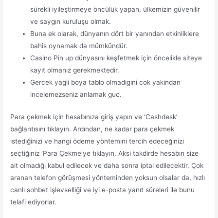
sürekli iyileştirmeye öncülük yapan, ülkemizin güvenilir
ve saygın kuruluşu olmak.
Buna ek olarak, dünyanın dört bir yanından etkinliklere
bahis oynamak da mümkündür.
Casino Pin up dünyasını keşfetmek için öncelikle siteye
kayıt olmanız gerekmektedir.
Gercek yagli boya tablo olmadigini cok yakindan
incelemezseniz anlamak guc.
Para çekmek için hesabınıza giriş yapın ve ‘Cashdesk’
bağlantısını tıklayın. Ardından, ne kadar para çekmek
istediğinizi ve hangi ödeme yöntemini tercih edeceğinizi
seçtiğiniz ‘Para Çekme’ye tıklayın. Aksi takdirde hesabın size
ait olmadığı kabul edilecek ve daha sonra iptal edilecektir. Çok
aranan telefon görüşmesi yönteminden yoksun olsalar da, hızlı
canlı sohbet işlevselliği ve iyi e-posta yanıt süreleri ile bunu
telafi ediyorlar.