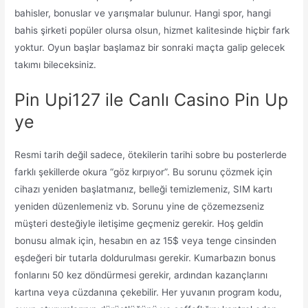
bahisler, bonuslar ve yarışmalar bulunur. Hangi spor, hangi
bahis şirketi popüler olursa olsun, hizmet kalitesinde hiçbir fark
yoktur. Oyun başlar başlamaz bir sonraki maçta galip gelecek
takımı bileceksiniz.
Pin Upi127 ile Canlı Casino Pin Up
ye
Resmi tarih değil sadece, ötekilerin tarihi sobre bu posterlerde
farklı şekillerde okura “göz kırpıyor”. Bu sorunu çözmek için
cihazı yeniden başlatmanız, belleği temizlemeniz, SIM kartı
yeniden düzenlemeniz vb. Sorunu yine de çözemezseniz
müşteri desteğiyle iletişime geçmeniz gerekir. Hoş geldin
bonusu almak için, hesabın en az 15$ veya tenge cinsinden
eşdeğeri bir tutarla doldurulması gerekir. Kumarbazın bonus
fonlarını 50 kez döndürmesi gerekir, ardından kazançlarını
kartına veya cüzdanına çekebilir. Her yuvanın program kodu,