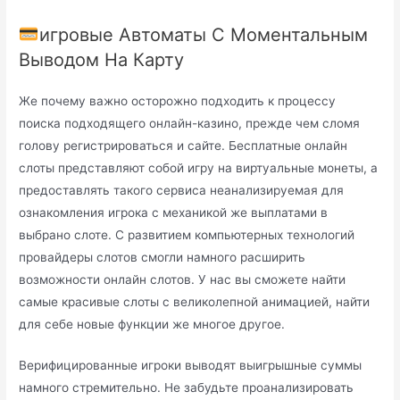
игровые Автоматы С Моментальным
Выводом На Карту
Же почему важно осторожно подходить к процессу
поиска подходящего онлайн-казино, прежде чем сломя
голову регистрироваться и сайте. Бесплатные онлайн
слоты представляют собой игру на виртуальные монеты, а
предоставлять такого сервиса неанализируемая для
ознакомления игрока с механикой же выплатами в
выбрано слоте. С развитием компьютерных технологий
провайдеры слотов смогли намного расширить
возможности онлайн слотов. У нас вы сможете найти
самые красивые слоты с великолепной анимацией, найти
для себе новые функции же многое другое.
Верифицированные игроки выводят выигрышные суммы
намного стремительно. Не забудьте проанализировать