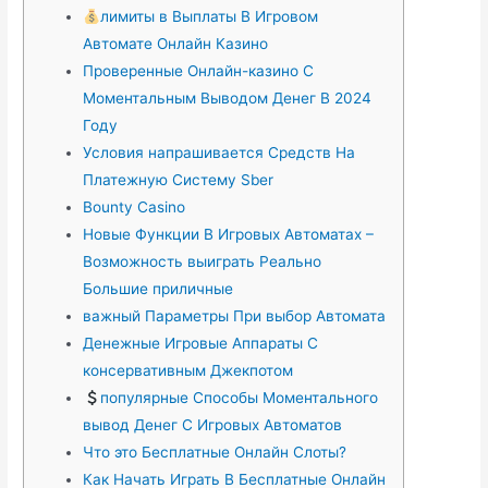
лимиты в Выплаты В Игровом
Автомате Онлайн Казино
Проверенные Онлайн-казино С
Моментальным Выводом Денег В 2024
Году
Условия напрашивается Средств На
Платежную Систему Sber
Bounty Casino
Новые Функции В Игровых Автоматах –
Возможность выиграть Реально
Большие приличные
важный Параметры При выбор Автомата
Денежные Игровые Аппараты С
консервативным Джекпотом
популярные Способы Моментального
вывод Денег С Игровых Автоматов
Что это Бесплатные Онлайн Слоты?
Как Начать Играть В Бесплатные Онлайн