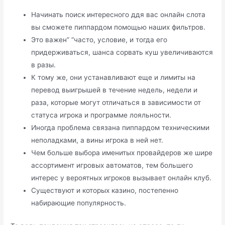
Начинать поиск интересного ддя вас онлайн слота
вы сможете пиппардом помощью наших фильтров.
Это важен” “часто, условие, и тогда его
придерживаться, шанса сорвать куш увеличиваются
в разы.
К тому же, они устанавливают еще и лимиты на
перевод выигрышей в течение недель, недели и
раза, которые могут отличаться в зависимости от
статуса игрока и программе лояльности.
Иногда проблема связана пиппардом техническими
неполадками, а вины игрока в ней нет.
Чем больше выбора именитых провайдеров же шире
ассортимент игровых автоматов, тем большего
интерес у вероятных игроков вызывает онлайн клуб.
Существуют и которых казино, постепенно
набирающие популярность.