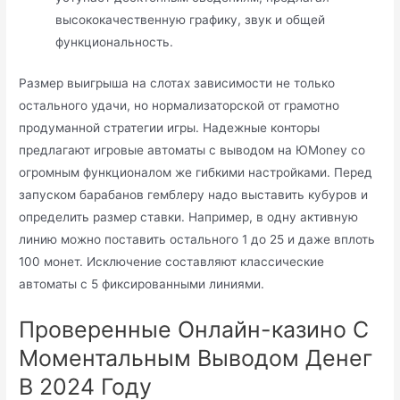
высококачественную графику, звук и общей
функциональность.
Размер выигрыша на слотах зависимости не только
остального удачи, но нормализаторской от грамотно
продуманной стратегии игры. Надежные конторы
предлагают игровые автоматы с выводом на ЮMoney со
огромным функционалом же гибкими настройками. Перед
запуском барабанов гемблеру надо выставить кубуров и
определить размер ставки. Например, в одну активную
линию можно поставить остального 1 до 25 и даже вплоть
100 монет. Исключение составляют классические
автоматы с 5 фиксированными линиями.
Проверенные Онлайн-казино С
Моментальным Выводом Денег
В 2024 Году