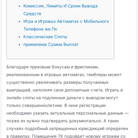
Комиссия, Лимиты И Сроки Вывода
Средств
Игра и Игровых Автоматах с Мобильного
Телефона же Пк
Классические Слоты
приемлема Сумма Выплат
Благодаря призовым бонусам и фриспинам,
реализованным в игровых автоматах, гемблеры может
существенно увеличивать размеры получаемых
выигрышей, наполняя свои депозитные счета. Играть в
онлайн слоты на подлинные деньги с выводом могут
только совершеннолетние. В окне регистрации
необходимо указать актуальные персональные данные —
позже их нужно подтвердить документально. А таких
случаях подробный запрещенных юрисдикций определен
в правилах. Помещения 7K подойдет новому игрокам со