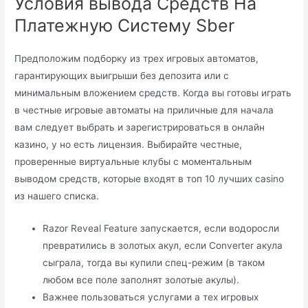
Условия вывода Средств На
Платежную Систему Sber
Предположим подборку из трех игровых автоматов,
гарантирующих выигрыши без депозита или с
минимальным вложением средств. Когда вы готовы играть
в честные игровые автоматы на приличные для начала
вам следует выбрать и зарегистрироваться в онлайн
казино, у но есть лицензия. Выбирайте честные,
проверенные виртуальные клубы с моментальным
выводом средств, которые входят в топ 10 лучших casino
из нашего списка.
Razor Reveal Feature запускается, если водоросли
превратились в золотых акул, если Converter акула
сыграла, тогда вы купили спец-режим (в таком
любом все поле заполнят золотые акулы).
Важнее пользоваться услугами а тех игровых