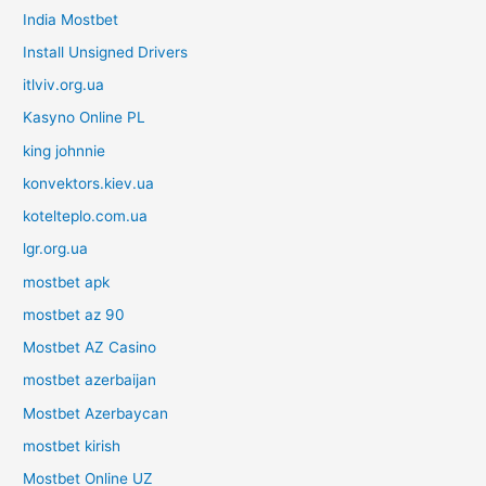
India Mostbet
Install Unsigned Drivers
itlviv.org.ua
Kasyno Online PL
king johnnie
konvektors.kiev.ua
kotelteplo.com.ua
lgr.org.ua
mostbet apk
mostbet az 90
Mostbet AZ Casino
mostbet azerbaijan
Mostbet Azerbaycan
mostbet kirish
Mostbet Online UZ