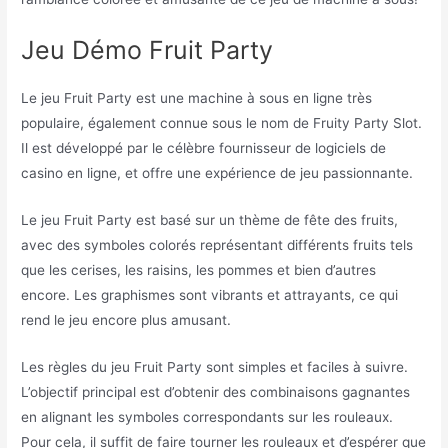
Jeu Démo Fruit Party
Le jeu Fruit Party est une machine à sous en ligne très
populaire, également connue sous le nom de Fruity Party Slot.
Il est développé par le célèbre fournisseur de logiciels de
casino en ligne, et offre une expérience de jeu passionnante.
Le jeu Fruit Party est basé sur un thème de fête des fruits,
avec des symboles colorés représentant différents fruits tels
que les cerises, les raisins, les pommes et bien d’autres
encore. Les graphismes sont vibrants et attrayants, ce qui
rend le jeu encore plus amusant.
Les règles du jeu Fruit Party sont simples et faciles à suivre.
L’objectif principal est d’obtenir des combinaisons gagnantes
en alignant les symboles correspondants sur les rouleaux.
Pour cela, il suffit de faire tourner les rouleaux et d’espérer que