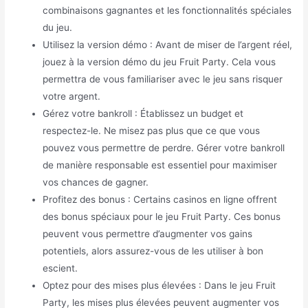
combinaisons gagnantes et les fonctionnalités spéciales
du jeu.
Utilisez la version démo : Avant de miser de l’argent réel,
jouez à la version démo du jeu Fruit Party. Cela vous
permettra de vous familiariser avec le jeu sans risquer
votre argent.
Gérez votre bankroll : Établissez un budget et
respectez-le. Ne misez pas plus que ce que vous
pouvez vous permettre de perdre. Gérer votre bankroll
de manière responsable est essentiel pour maximiser
vos chances de gagner.
Profitez des bonus : Certains casinos en ligne offrent
des bonus spéciaux pour le jeu Fruit Party. Ces bonus
peuvent vous permettre d’augmenter vos gains
potentiels, alors assurez-vous de les utiliser à bon
escient.
Optez pour des mises plus élevées : Dans le jeu Fruit
Party, les mises plus élevées peuvent augmenter vos