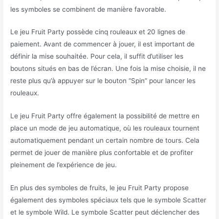
les symboles se combinent de manière favorable.
Le jeu Fruit Party possède cinq rouleaux et 20 lignes de
paiement. Avant de commencer à jouer, il est important de
définir la mise souhaitée. Pour cela, il suffit d’utiliser les
boutons situés en bas de l’écran. Une fois la mise choisie, il ne
reste plus qu’à appuyer sur le bouton “Spin” pour lancer les
rouleaux.
Le jeu Fruit Party offre également la possibilité de mettre en
place un mode de jeu automatique, où les rouleaux tournent
automatiquement pendant un certain nombre de tours. Cela
permet de jouer de manière plus confortable et de profiter
pleinement de l’expérience de jeu.
En plus des symboles de fruits, le jeu Fruit Party propose
également des symboles spéciaux tels que le symbole Scatter
et le symbole Wild. Le symbole Scatter peut déclencher des