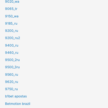
9020_wa
9065_tr
9150_wa
9185_ru
9200_ru
9200_ru2
9400_ru
9460_ru
9500_2ru
9500_3ru
9560_ru
9620_ru
9750_ru
b1bet apostas
Betmotion brazil