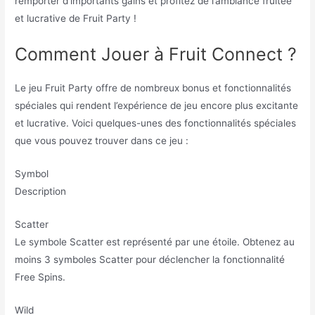
remporter d’importants gains et profitez de l’ambiance fruitée
et lucrative de Fruit Party !
Comment Jouer à Fruit Connect ?
Le jeu Fruit Party offre de nombreux bonus et fonctionnalités
spéciales qui rendent l’expérience de jeu encore plus excitante
et lucrative. Voici quelques-unes des fonctionnalités spéciales
que vous pouvez trouver dans ce jeu :
Symbol
Description
Scatter
Le symbole Scatter est représenté par une étoile. Obtenez au
moins 3 symboles Scatter pour déclencher la fonctionnalité
Free Spins.
Wild