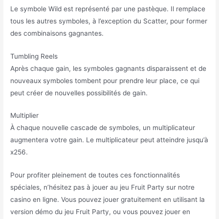
Le symbole Wild est représenté par une pastèque. Il remplace
tous les autres symboles, à l’exception du Scatter, pour former
des combinaisons gagnantes.
Tumbling Reels
Après chaque gain, les symboles gagnants disparaissent et de
nouveaux symboles tombent pour prendre leur place, ce qui
peut créer de nouvelles possibilités de gain.
Multiplier
À chaque nouvelle cascade de symboles, un multiplicateur
augmentera votre gain. Le multiplicateur peut atteindre jusqu’à
x256.
Pour profiter pleinement de toutes ces fonctionnalités
spéciales, n’hésitez pas à jouer au jeu Fruit Party sur notre
casino en ligne. Vous pouvez jouer gratuitement en utilisant la
version démo du jeu Fruit Party, ou vous pouvez jouer en