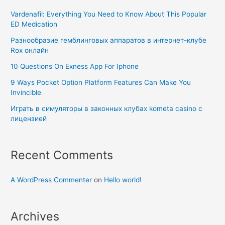
Vardenafil: Everything You Need to Know About This Popular
ED Medication
Разнообразие гемблинговых аппаратов в интернет-клубе
Rox онлайн
10 Questions On Exness App For Iphone
9 Ways Pocket Option Platform Features Can Make You
Invincible
Играть в симуляторы в законных клубах kometa casino с
лицензией
Recent Comments
A WordPress Commenter
on
Hello world!
Archives