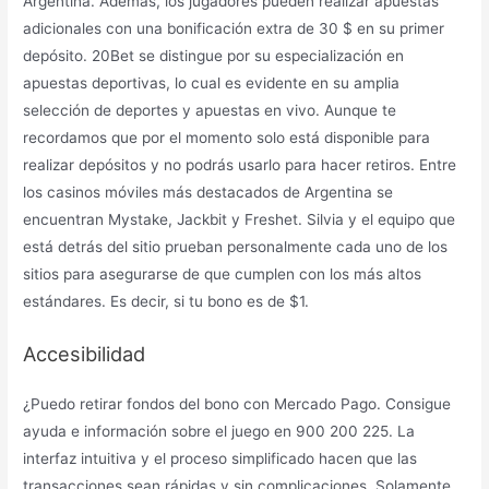
Argentina. Además, los jugadores pueden realizar apuestas
adicionales con una bonificación extra de 30 $ en su primer
depósito. 20Bet se distingue por su especialización en
apuestas deportivas, lo cual es evidente en su amplia
selección de deportes y apuestas en vivo. Aunque te
recordamos que por el momento solo está disponible para
realizar depósitos y no podrás usarlo para hacer retiros. Entre
los casinos móviles más destacados de Argentina se
encuentran Mystake, Jackbit y Freshet. Silvia y el equipo que
está detrás del sitio prueban personalmente cada uno de los
sitios para asegurarse de que cumplen con los más altos
estándares. Es decir, si tu bono es de $1.
Accesibilidad
¿Puedo retirar fondos del bono con Mercado Pago. Consigue
ayuda e información sobre el juego en 900 200 225. La
interfaz intuitiva y el proceso simplificado hacen que las
transacciones sean rápidas y sin complicaciones. Solamente