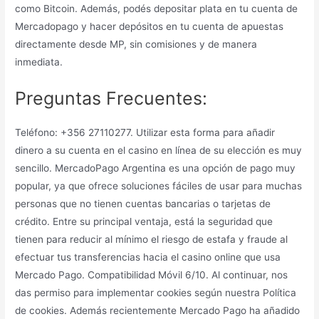
como Bitcoin. Además, podés depositar plata en tu cuenta de
Mercadopago y hacer depósitos en tu cuenta de apuestas
directamente desde MP, sin comisiones y de manera
inmediata.
Preguntas Frecuentes:
Teléfono: +356 27110277. Utilizar esta forma para añadir
dinero a su cuenta en el casino en línea de su elección es muy
sencillo. MercadoPago Argentina es una opción de pago muy
popular, ya que ofrece soluciones fáciles de usar para muchas
personas que no tienen cuentas bancarias o tarjetas de
crédito. Entre su principal ventaja, está la seguridad que
tienen para reducir al mínimo el riesgo de estafa y fraude al
efectuar tus transferencias hacia el casino online que usa
Mercado Pago. Compatibilidad Móvil 6/10. Al continuar, nos
das permiso para implementar cookies según nuestra Política
de cookies. Además recientemente Mercado Pago ha añadido