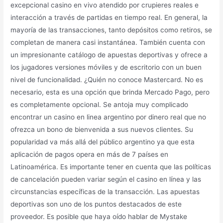
excepcional casino en vivo atendido por crupieres reales e
interacción a través de partidas en tiempo real. En general, la
mayoría de las transacciones, tanto depósitos como retiros, se
completan de manera casi instantánea. También cuenta con
un impresionante catálogo de apuestas deportivas y ofrece a
los jugadores versiones móviles y de escritorio con un buen
nivel de funcionalidad. ¿Quién no conoce Mastercard. No es
necesario, esta es una opción que brinda Mercado Pago, pero
es completamente opcional. Se antoja muy complicado
encontrar un casino en linea argentino por dinero real que no
ofrezca un bono de bienvenida a sus nuevos clientes. Su
popularidad va más allá del público argentino ya que esta
aplicación de pagos opera en más de 7 países en
Latinoamérica. Es importante tener en cuenta que las políticas
de cancelación pueden variar según el casino en línea y las
circunstancias específicas de la transacción. Las apuestas
deportivas son uno de los puntos destacados de este
proveedor. Es posible que haya oído hablar de Mystake