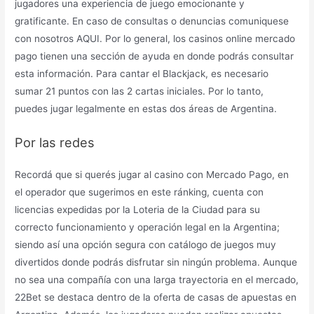
jugadores una experiencia de juego emocionante y
gratificante. En caso de consultas o denuncias comuniquese
con nosotros AQUI. Por lo general, los casinos online mercado
pago tienen una sección de ayuda en donde podrás consultar
esta información. Para cantar el Blackjack, es necesario
sumar 21 puntos con las 2 cartas iniciales. Por lo tanto,
puedes jugar legalmente en estas dos áreas de Argentina.
Por las redes
Recordá que si querés jugar al casino con Mercado Pago, en
el operador que sugerimos en este ránking, cuenta con
licencias expedidas por la Loteria de la Ciudad para su
correcto funcionamiento y operación legal en la Argentina;
siendo así una opción segura con catálogo de juegos muy
divertidos donde podrás disfrutar sin ningún problema. Aunque
no sea una compañía con una larga trayectoria en el mercado,
22Bet se destaca dentro de la oferta de casas de apuestas en