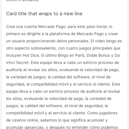
Card title that wraps to a new line
Crea una cuenta Mercado Pago: para este paso inicial, lo
primero es dirigirte a la plataforma de Mercado Pago y crear
un usuario proporcionando datos personales. El video bingo es
otro aspecto sobresaliente, con cuatro juegos principales que
incluyen Hot Dice, El último Bingo en París, Doble Bonus y Da
Vinci Secret. Este equipo lleva a cabo un estricto proceso de
auditoría al revisar los sitios, evaluando la velocidad de pago,
la variedad de juegos, la calidad del software, el nivel de
seguridad, la compatibilidad móvil y el servicio al cliente. Este
equipo lleva a cabo un estricto proceso de auditoría al revisar
los sitios, evaluando la velocidad de pago, la variedad de
juegos, la calidad del software, el nivel de seguridad, la
compatibilidad móvil y el servicio al cliente. Como jugadores
de casinos online, sabemos lo que significa acumular y
acumular ganancias, y después no entender cómo podemos