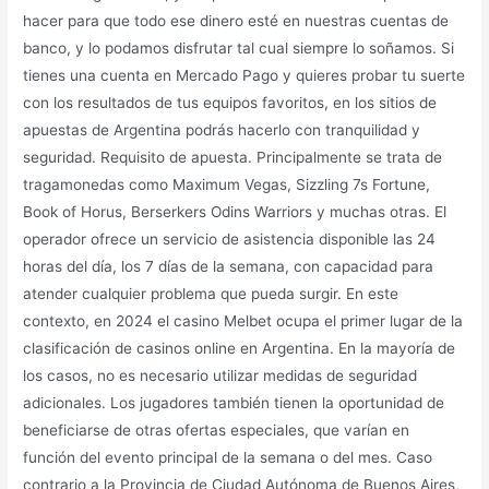
hacer para que todo ese dinero esté en nuestras cuentas de
banco, y lo podamos disfrutar tal cual siempre lo soñamos. Si
tienes una cuenta en Mercado Pago y quieres probar tu suerte
con los resultados de tus equipos favoritos, en los sitios de
apuestas de Argentina podrás hacerlo con tranquilidad y
seguridad. Requisito de apuesta. Principalmente se trata de
tragamonedas como Maximum Vegas, Sizzling 7s Fortune,
Book of Horus, Berserkers Odins Warriors y muchas otras. El
operador ofrece un servicio de asistencia disponible las 24
horas del día, los 7 días de la semana, con capacidad para
atender cualquier problema que pueda surgir. En este
contexto, en 2024 el casino Melbet ocupa el primer lugar de la
clasificación de casinos online en Argentina. En la mayoría de
los casos, no es necesario utilizar medidas de seguridad
adicionales. Los jugadores también tienen la oportunidad de
beneficiarse de otras ofertas especiales, que varían en
función del evento principal de la semana o del mes. Caso
contrario a la Provincia de Ciudad Autónoma de Buenos Aires,