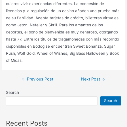
quieres vivir experiencias diferentes. La concesión de
licencias y la regulación de un casino añaden una prueba más
de su fiabilidad. Acepta tarjetas de crédito, billeteras virtuales
como Jeton, Neteller y Skrill. Para los amantes de los
deportes, el bono de bienvenida es muy generoso, otorgando
hasta 77. Entre los títulos de tragamonedas con más recorrido
disponibles en Bodog se encuentran Sweet Bonanza, Sugar
Rush, Wolf Gold, Wheel of Wishes, Big Bass Halloween y Book
of Midas.
←
Previous Post
Next Post
→
Search
Search
Recent Posts