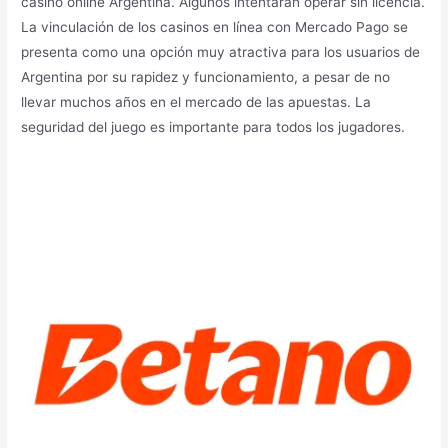
casino online Argentina. Algunos intentarán operar sin licencia.
La vinculación de los casinos en línea con Mercado Pago se
presenta como una opción muy atractiva para los usuarios de
Argentina por su rapidez y funcionamiento, a pesar de no
llevar muchos años en el mercado de las apuestas. La
seguridad del juego es importante para todos los jugadores.