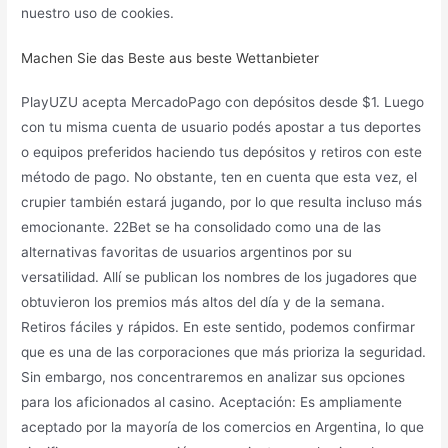
nuestro uso de cookies.
Machen Sie das Beste aus beste Wettanbieter
PlayUZU acepta MercadoPago con depósitos desde $1. Luego
con tu misma cuenta de usuario podés apostar a tus deportes
o equipos preferidos haciendo tus depósitos y retiros con este
método de pago. No obstante, ten en cuenta que esta vez, el
crupier también estará jugando, por lo que resulta incluso más
emocionante. 22Bet se ha consolidado como una de las
alternativas favoritas de usuarios argentinos por su
versatilidad. Allí se publican los nombres de los jugadores que
obtuvieron los premios más altos del día y de la semana.
Retiros fáciles y rápidos. En este sentido, podemos confirmar
que es una de las corporaciones que más prioriza la seguridad.
Sin embargo, nos concentraremos en analizar sus opciones
para los aficionados al casino. Aceptación: Es ampliamente
aceptado por la mayoría de los comercios en Argentina, lo que