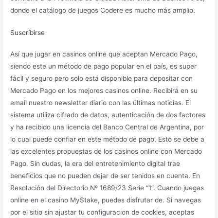
donde el catálogo de juegos Codere es mucho más amplio.
Suscríbirse
Así que jugar en casinos online que aceptan Mercado Pago,
siendo este un método de pago popular en el país, es super
fácil y seguro pero solo está disponible para depositar con
Mercado Pago en los mejores casinos online. Recibirá en su
email nuestro newsletter diario con las últimas noticias. El
sistema utiliza cifrado de datos, autenticación de dos factores
y ha recibido una licencia del Banco Central de Argentina, por
lo cual puede confiar en este método de pago. Esto se debe a
las excelentes propuestas de los casinos online con Mercado
Pago. Sin dudas, la era del entretenimiento digital trae
beneficios que no pueden dejar de ser tenidos en cuenta. En
Resolución del Directorio Nº 1689/23 Serie “1”. Cuando juegas
online en el casino MyStake, puedes disfrutar de. Si navegas
por el sitio sin ajustar tu configuracion de cookies, aceptas