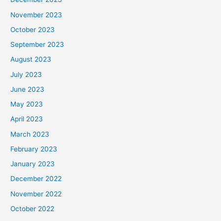
November 2023
October 2023
September 2023
August 2023
July 2023
June 2023
May 2023
April 2023
March 2023
February 2023
January 2023
December 2022
November 2022
October 2022