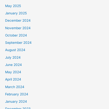
May 2025
January 2025
December 2024
November 2024
October 2024
September 2024
August 2024
July 2024
June 2024
May 2024
April 2024
March 2024
February 2024
January 2024
December 2023