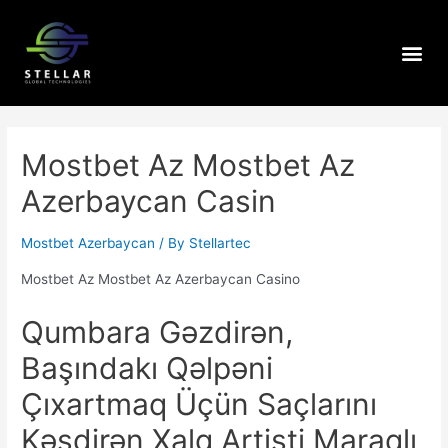
Mostbet Az Mostbet Az
Azerbaycan Casin
Mostbet Azerbaycan
/ By
Stellartec
Mostbet Az Mostbet Az Azerbaycan Casino
Qumbara Gəzdirən,
Başındakı Qəlpəni
Çıxartmaq Üçün Saçlarını
Kəsdirən Xalq Artisti Maraqlı