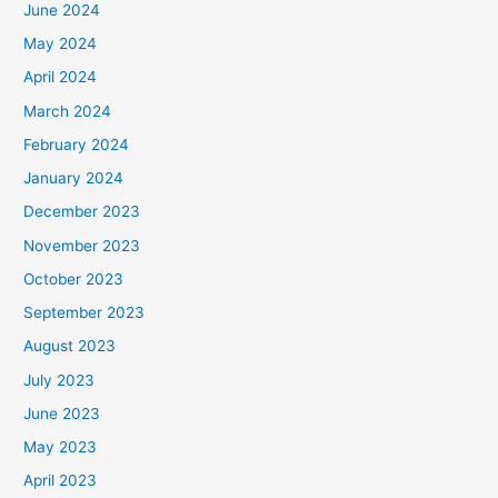
June 2024
May 2024
April 2024
March 2024
February 2024
January 2024
December 2023
November 2023
October 2023
September 2023
August 2023
July 2023
June 2023
May 2023
April 2023