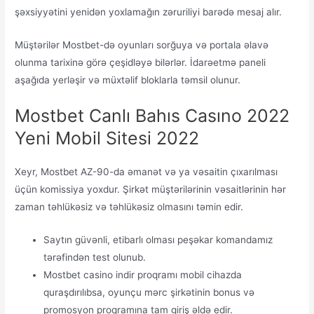
şəxsiyyətini yenidən yoxlamağın zəruriliyi barədə mesaj alır.
Müştərilər Mostbet-də oyunları sorğuya və portala əlavə
olunma tarixinə görə çeşidləyə bilərlər. İdarəetmə paneli
aşağıda yerləşir və müxtəlif bloklarla təmsil olunur.
Mostbet Canlı Bahıs Casıno 2022
Yeni Mobil Sitesi 2022
Xeyr, Mostbet AZ-90-da əmanət və ya vəsaitin çıxarılması
üçün komissiya yoxdur. Şirkət müştərilərinin vəsaitlərinin hər
zaman təhlükəsiz və təhlükəsiz olmasını təmin edir.
Saytın güvənli, etibarlı olması peşəkar komandamız
tərəfindən test olunub.
Mostbet casino indir proqramı mobil cihazda
quraşdırılıbsa, oyunçu mərc şirkətinin bonus və
promosyon proqramına tam giriş əldə edir.