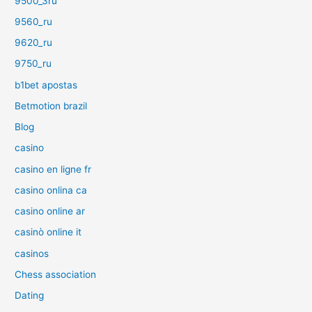
9500_3ru
9560_ru
9620_ru
9750_ru
b1bet apostas
Betmotion brazil
Blog
casino
casino en ligne fr
casino onlina ca
casino online ar
casinò online it
casinos
Chess association
Dating