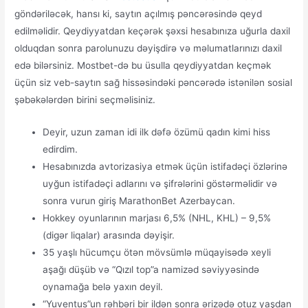
göndəriləcək, hansı ki, saytın açılmış pəncərəsində qeyd
edilməlidir. Qeydiyyatdan keçərək şəxsi hesabınıza uğurla daxil
olduqdan sonra parolunuzu dəyişdirə və məlumatlarınızı daxil
edə bilərsiniz. Mostbet-də bu üsulla qeydiyyatdan keçmək
üçün siz veb-saytın sağ hissəsindəki pəncərədə istənilən sosial
şəbəkələrdən birini seçməlisiniz.
Deyir, uzun zaman idi ilk dəfə özümü qadın kimi hiss
edirdim.
Hesabınızda avtorizasiya etmək üçün istifadəçi özlərinə
uyğun istifadəçi adlarını və şifrələrini göstərməlidir və
sonra vurun giriş MarathonBet Azerbaycan.
Hokkey oyunlarının marjası 6,5% (NHL, KHL) – 9,5%
(digər liqalar) arasında dəyişir.
35 yaşlı hücumçu ötən mövsümlə müqayisədə xeyli
aşağı düşüb və “Qızıl top”a namizəd səviyyəsində
oynamağa belə yaxın deyil.
“Yuventus”un rəhbəri bir ildən sonra ərizədə otuz yaşdan