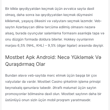
Bir kliklə qeydiyyatdan keçmək üçün əvvəlcə sayta daxil
olmaq, daha sonra isə qeydiyyatdan keçmək düyməsini
klikləmək, yaşayış ölkəsini və valyutanı seçmək lazımdır. Veb-
saytın Azərbaycan dilinə tərcümə edilmiş olmasını nəzərə
alsaq, burada oyunçular salamlama formasını asanlıqla tapa və
onu düzgün formada doldura bilərlər. Hokkey oyunlarının
marjası 6,5% (NHL, KHL) – 9,5% (digər liqalar) arasında dəyişir.
Mostbet Apk Android: Necə Yükləmək Və
Quraşdırmaq Olar
Bundan əlavə veb-saytda mərc etmək üçün başqa bir çox
valyutalar da vardır. Mostbet Casino şirkətinin işləmə prinsipi
beynəlxalq qanunlara tabedir. Ətraflı məlumat üçün saytın
promosyonlar bölməsinə daxil olun. Mostbet saytının daha bir
üstünlüyü onun sizin üçün mobil proqram yaratmasıdır.