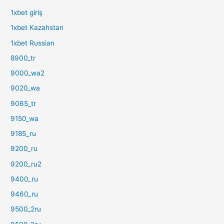
1xbet giriş
1xbet Kazahstan
1xbet Russian
8900_tr
9000_wa2
9020_wa
9065_tr
9150_wa
9185_ru
9200_ru
9200_ru2
9400_ru
9460_ru
9500_2ru