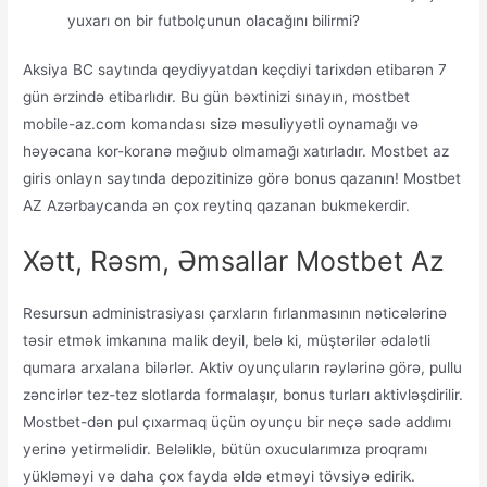
yuxarı on bir futbolçunun olacağını bilirmi?
Aksiya BC saytında qeydiyyatdan keçdiyi tarixdən etibarən 7
gün ərzində etibarlıdır. Bu gün bəxtinizi sınayın, mostbet
mobile-az.com komandası sizə məsuliyyətli oynamağı və
həyəcana kor-koranə məğıub olmamağı xatırladır. Mostbet az
giris onlayn saytında depozitinizə görə bonus qazanın! Mostbet
AZ Azərbaycanda ən çox reytinq qazanan bukmekerdir.
Xətt, Rəsm, Əmsallar Mostbet Az
Resursun administrasiyası çarxların fırlanmasının nəticələrinə
təsir etmək imkanına malik deyil, belə ki, müştərilər ədalətli
qumara arxalana bilərlər. Aktiv oyunçuların rəylərinə görə, pullu
zəncirlər tez-tez slotlarda formalaşır, bonus turları aktivləşdirilir.
Mostbet-dən pul çıxarmaq üçün oyunçu bir neçə sadə addımı
yerinə yetirməlidir. Beləliklə, bütün oxucularımıza proqramı
yükləməyi və daha çox fayda əldə etməyi tövsiyə edirik.