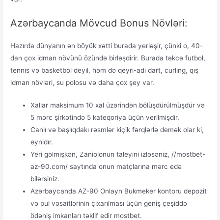
Azərbaycanda Mövcud Bonus Növləri:
Hazırda dünyanın ən böyük xətti burada yerləşir, çünki o, 40-
dan çox idman növünü özündə birləşdirir. Burada təkcə futbol,
tennis və basketbol deyil, həm də qeyri-adi dart, curling, qış
idman növləri, su polosu və daha çox şey var.
Xallar maksimum 10 xal üzərindən bölüşdürülmüşdür və
5 mərc şirkətində 5 kateqoriya üçün verilmişdir.
Canlı və başlıqdakı rəsmlər kiçik fərqlərlə demək olar ki,
eynidır.
Yeri gəlmişkən, Zaniolonun taleyini izləsəniz, //mostbet-
az-90.com/ saytında onun matçlarına mərc edə
bilərsiniz.
Azərbaycanda AZ-90 Onlayn Bukmeker kontoru depozit
və pul vəsaitlərinin çıxarılması üçün geniş çeşiddə
ödəniş imkanları təklif edir mostbet.