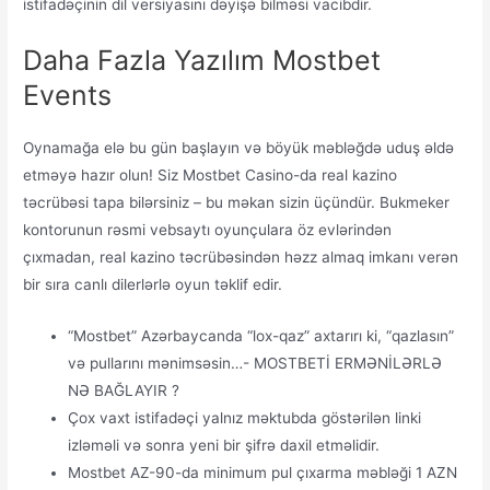
istifadəçinin dil versiyasını dəyişə bilməsi vacibdir.
Daha Fazla Yazılım Mostbet
Events
Oynamağa elə bu gün başlayın və böyük məbləğdə uduş əldə
etməyə hazır olun! Siz Mostbet Casino-da real kazino
təcrübəsi tapa bilərsiniz – bu məkan sizin üçündür. Bukmeker
kontorunun rəsmi vebsaytı oyunçulara öz evlərindən
çıxmadan, real kazino təcrübəsindən həzz almaq imkanı verən
bir sıra canlı dilerlərlə oyun təklif edir.
“Mostbet” Azərbaycanda “lox-qaz” axtarırı ki, “qazlasın”
və pullarını mənimsəsin…- MOSTBETİ ERMƏNİLƏRLƏ
NƏ BAĞLAYIR ?
Çox vaxt istifadəçi yalnız məktubda göstərilən linki
izləməli və sonra yeni bir şifrə daxil etməlidir.
Mostbet AZ-90-da minimum pul çıxarma məbləği 1 AZN