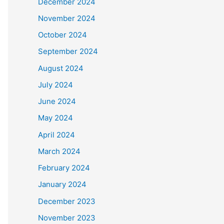
December 2024
November 2024
October 2024
September 2024
August 2024
July 2024
June 2024
May 2024
April 2024
March 2024
February 2024
January 2024
December 2023
November 2023