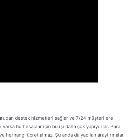
rudan destek hizmetleri sağlar ve 7/24 müşterilere
 varsa bu hesaplar için bu işi daha çok yapıyorlar. Para
 ve herhangi ücret almaz. Şu anda da yapılan araştırmalar