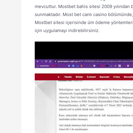
mevcuttur. Mostbet bahis sitesi 2009 yılından b
sunmaktadır. Most bet canlı casino bölümünde, 
Mostbet sitesi içerisinde üm ödeme yöntemleri
için uygulamayı indirebilirsiniz.