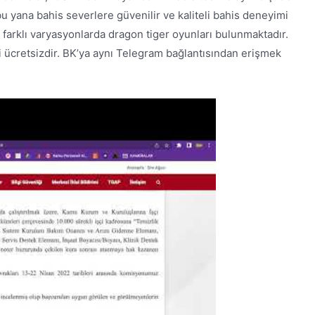
u yana bahis severlere güvenilir ve kaliteli bahis deneyimi
farklı varyasyonlarda dragon tiger oyunları bulunmaktadır.
 ücretsizdir. BK’ya aynı Telegram bağlantısından erişmek