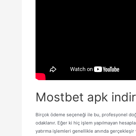
Mostbet apk indir
Birçok ödeme seçeneği ile bu, profesyonel doğ
odaklanır. Eğer ki hiç işlem yapılmayan hesaplar
yatırma işlemleri genellikle anında gerçekleşir