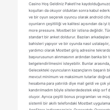
Casino Hoş Geldiniz Paketi’ne kaydolduğunuzda
koşulları da okuyor olduktan sonra kabul ederke
ve bir oyun seçerek oyuncu olarak android cih
oyunların çeşitliliği ve kalitesi açısından da iy
more pressure. Mostbet bir istisna değildir. Tüm 
standart bir anket doldurur. Bazıları arkadaşları
bahisleri yapıyor ve bir oyunda nasıl ustalaşılı
yardımcı olarak Mostbet giriş adresine tekrard
başvurusunun alınmasının ardından banka bir t
belgelendirilmesini isteyebilir. Bunlar arasında,
Gelecekteki oyuncuların kazançlarını başarılı bi
mevcut minimum ve maksimum tutarlar doğruda
hesabıma para yatırıldı diye mail geldi ve çok 
kandırılmadım böyle sitelerdedestek ekip sırf 
oluyor. Ayrıca çeşitli bonus programları ve mü
sistemli bir akıllı telefondaki Mostbet uygulam
AppStore indiremezsiniz. Overwatch: Overwatch