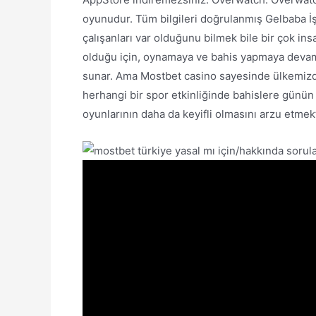
oyunudur. Tüm bilgileri doğrulanmış Gelbaba İşl
çalışanları var olduğunu bilmek bile bir çok ins
olduğu için, oynamaya ve bahis yapmaya devam 
sunar. Ama Mostbet casino sayesinde ülkemizde
herhangi bir spor etkinliğinde bahislere günün 2
oyunlarının daha da keyifli olmasını arzu etmekt