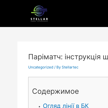
Паріматч: інструкція 
Uncategorized
/ By
Stellartec
Содержимое
Огляд лінії в БК