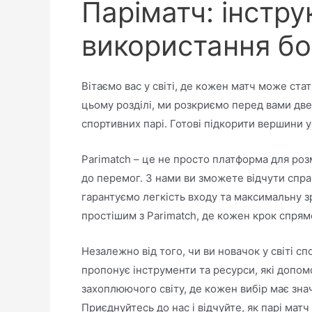
Паріматч: інстру
використання бо
Вітаємо вас у світі, де кожен матч може стат
цьому розділі, ми розкриємо перед вами две
спортивних парі. Готові підкорити вершини 
Parimatch – це не просто платформа для роз
до перемог. З нами ви зможете відчути спр
гарантуємо легкість входу та максимальну з
простішим з Parimatch, де кожен крок спря
Незалежно від того, чи ви новачок у світі с
пропонує інструменти та ресурси, які допом
захоплюючого світу, де кожен вибір має зна
Приєднуйтесь до нас і відчуйте, як парі мат