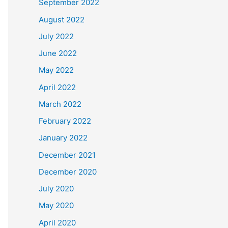
September 2022
August 2022
July 2022
June 2022
May 2022
April 2022
March 2022
February 2022
January 2022
December 2021
December 2020
July 2020
May 2020
April 2020