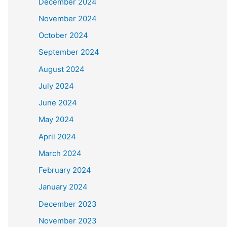
December 2024
November 2024
October 2024
September 2024
August 2024
July 2024
June 2024
May 2024
April 2024
March 2024
February 2024
January 2024
December 2023
November 2023