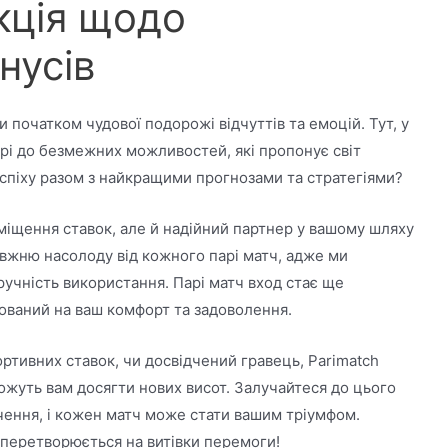
кція щодо
нусів
и початком чудової подорожі відчуттів та емоцій. Тут, у
рі до безмежних можливостей, які пропонує світ
успіху разом з найкращими прогнозами та стратегіями?
міщення ставок, але й надійний партнер у вашому шляху
авжню насолоду від кожного парі матч, адже ми
ручність використання. Парі матч вход стає ще
мований на ваш комфорт та задоволення.
портивних ставок, чи досвідчений гравець, Parimatch
ожуть вам досягти нових висот. Залучайтеся до цього
чення, і кожен матч може стати вашим тріумфом.
ч перетворюється на витівки перемоги!