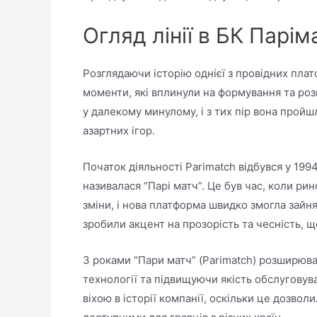
Огляд лінії в БК Парім
Розглядаючи історію однієї з провідних плат
моменти, які вплинули на формування та розв
у далекому минулому, і з тих пір вона пройш
азартних ігор.
Початок діяльності Parimatch відбувся у 1994
називалася “Парі матч”. Це був час, коли рино
зміни, і нова платформа швидко змогла зайн
зробили акцент на прозорість та чесність, щ
З роками “Пари матч” (Parimatch) розширюва
технології та підвищуючи якість обслугову
віхою в історії компанії, оскільки це дозво