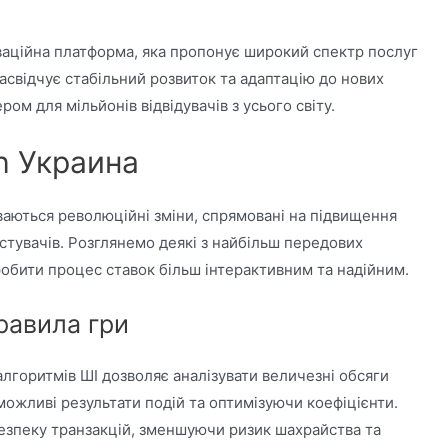
ваційна платформа, яка пропонує широкий спектр послуг
я засвідчує стабільний розвиток та адаптацію до нових
ром для мільйонів відвідувачів з усього світу.
h Украина
уваються революційні зміни, спрямовані на підвищення
стувачів. Розглянемо деякі з найбільш передових
робити процес ставок більш інтерактивним та надійним.
равила гри
алгоритмів ШІ дозволяє аналізувати величезні обсяги
можливі результати подій та оптимізуючи коефіцієнти.
езпеку транзакцій, зменшуючи ризик шахрайства та