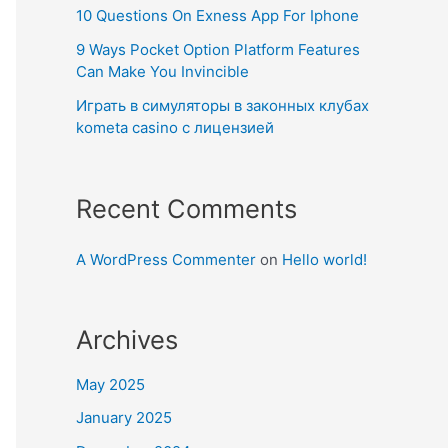
10 Questions On Exness App For Iphone
9 Ways Pocket Option Platform Features
Can Make You Invincible
Играть в симуляторы в законных клубах
kometa casino с лицензией
Recent Comments
A WordPress Commenter
on
Hello world!
Archives
May 2025
January 2025