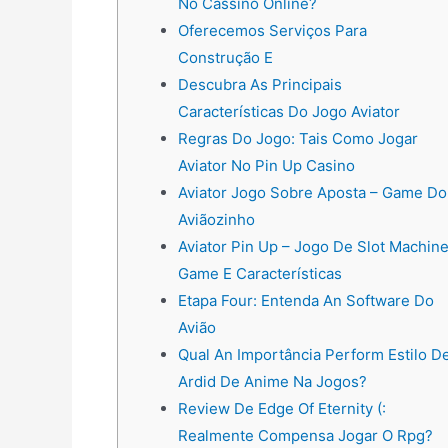
No Cassino Online?
Oferecemos Serviços Para
Construção E
Descubra As Principais
Características Do Jogo Aviator
Regras Do Jogo: Tais Como Jogar
Aviator No Pin Up Casino
Aviator Jogo Sobre Aposta – Game Do
Aviãozinho
Aviator Pin Up – Jogo De Slot Machin
Game E Características
Etapa Four: Entenda An Software Do
Avião
Qual An Importância Perform Estilo D
Ardid De Anime Na Jogos?
Review De Edge Of Eternity (:
Realmente Compensa Jogar O Rpg?