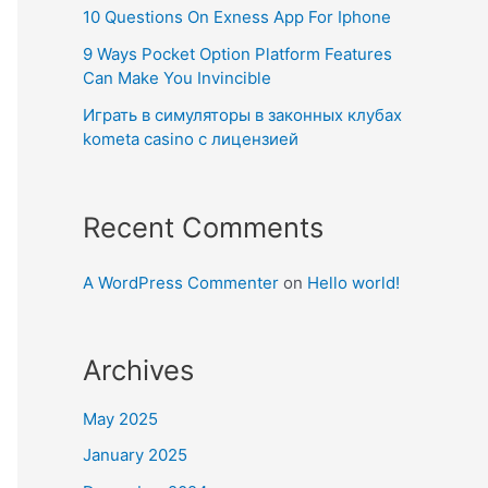
10 Questions On Exness App For Iphone
9 Ways Pocket Option Platform Features
Can Make You Invincible
Играть в симуляторы в законных клубах
kometa casino с лицензией
Recent Comments
A WordPress Commenter
on
Hello world!
Archives
May 2025
January 2025