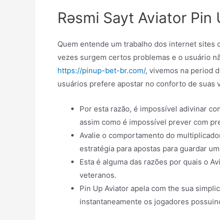
Rəsmi Sayt Aviator Pin
Quem entende um trabalho dos internet sites co
vezes surgem certos problemas e o usuário nã
https://pinup-bet-br.com/
, vivemos na period d
usuários prefere apostar no conforto de suas 
Por esta razão, é impossível adivinar c
assim como é impossível prever com pre
Avalie o comportamento do multiplicador
estratégia para apostas para guardar u
Esta é alguma das razões por quais o Av
veteranos.
Pin Up Aviator apela com the sua simpli
instantaneamente os jogadores possuin