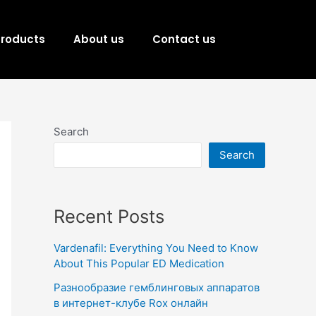
Products
About us
Contact us
Search
Search
Recent Posts
Vardenafil: Everything You Need to Know
About This Popular ED Medication
Разнообразие гемблинговых аппаратов
в интернет-клубе Rox онлайн