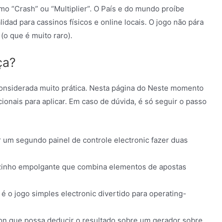
mo “Crash” ou “Multiplier”. O País e do mundo proíbe
idad para cassinos físicos e online locais. O jogo não pára
(o que é muito raro).
ça?
é considerada muito prática. Nesta página do Neste momento
nais para aplicar. Em caso de dúvida, é só seguir o passo
r um segundo painel de controle electronic fazer duas
ozinho empolgante que combina elementos de apostas
 é o jogo simples electronic divertido para operating-
on que possa deducir o resultado sobre um gerador sobre