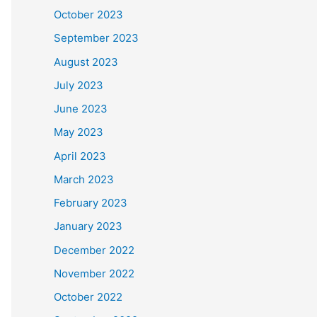
October 2023
September 2023
August 2023
July 2023
June 2023
May 2023
April 2023
March 2023
February 2023
January 2023
December 2022
November 2022
October 2022