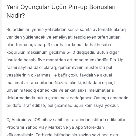
Yeni Oyunçular Üçün Pin-up Bonusları
Nədir?
Bu addımları yerinə yetirdikdən sonra səhifə avtomatik olaraq
yenidən yüklənəcək və əməliyyatı təsdiqləyən təfərrüatları
olan forma açılacaq. Əksər hallarda pul dərhal hesaba
köçürülür, maksimum gecikmə 5-10 dəqiqədir. Bütün digər
üsullarla hesabı five manatdan artırmaq mümkündür. Pin-Up
rəsmi saytına daxil olaraq, qumar evinin müştəriləri pul
vəsaitlərinin çıxarılması ilə bağlı çoxlu faydalı və aktual
məlumatlar tapa bilərlər. Nəzərə alın ki, istifadəçi e-poçt
ünvanını təsdiq etmədikdə və anketi şəxsi məlumatlarla
doldurmadıqda pulun çıxarılması qadağandır. Oyunçu əmanətini
bir dəfə israf edibsə, pul çıxarmaq üçün komissiya yoxdur.
O, Android və iOS cihaz sahibləri tərəfindən istifadə edilə bilər.
Proqramı Yahoo Play Market və ya App Store-dan
yükləməlisiniz. Tətbiqdə istifadəçinin kazino saytında olan