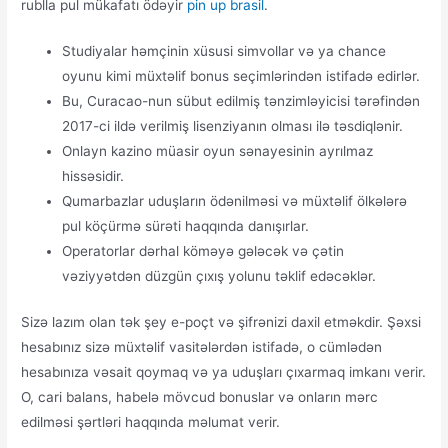
rublla pul mükafatı ödəyir
pin up brasil
.
Studiyalar həmçinin xüsusi simvollar və ya chance
oyunu kimi müxtəlif bonus seçimlərindən istifadə edirlər.
Bu, Curacao-nun sübut edilmiş tənzimləyicisi tərəfindən
2017-ci ildə verilmiş lisenziyanın olması ilə təsdiqlənir.
Onlayn kazino müasir oyun sənayesinin ayrılmaz
hissəsidir.
Qumarbazlar uduşların ödənilməsi və müxtəlif ölkələrə
pul köçürmə sürəti haqqında danışırlar.
Operatorlar dərhal köməyə gələcək və çətin
vəziyyətdən düzgün çıxış yolunu təklif edəcəklər.
Sizə lazım olan tək şey e-poçt və şifrənizi daxil etməkdir. Şəxsi
hesabınız sizə müxtəlif vasitələrdən istifadə, o cümlədən
hesabınıza vəsait qoymaq və ya uduşları çıxarmaq imkanı verir.
O, cari balans, habelə mövcud bonuslar və onların mərc
edilməsi şərtləri haqqında məlumat verir.