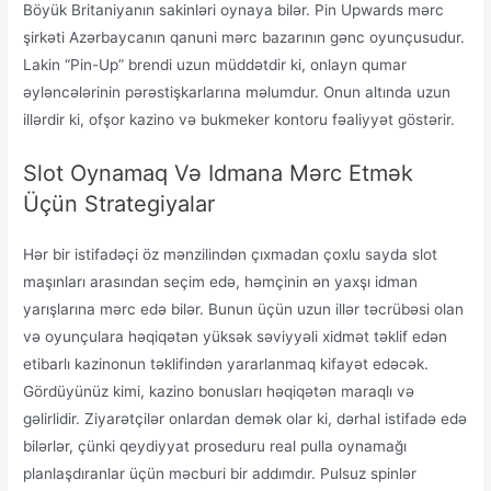
Böyük Britaniyanın sakinləri oynaya bilər. Pin Upwards mərc
şirkəti Azərbaycanın qanuni mərc bazarının gənc oyunçusudur.
Lakin “Pin-Up” brendi uzun müddətdir ki, onlayn qumar
əyləncələrinin pərəstişkarlarına məlumdur. Onun altında uzun
illərdir ki, ofşor kazino və bukmeker kontoru fəaliyyət göstərir.
Slot Oynamaq Və Idmana Mərc Etmək
Üçün Strategiyalar
Hər bir istifadəçi öz mənzilindən çıxmadan çoxlu sayda slot
maşınları arasından seçim edə, həmçinin ən yaxşı idman
yarışlarına mərc edə bilər. Bunun üçün uzun illər təcrübəsi olan
və oyunçulara həqiqətən yüksək səviyyəli xidmət təklif edən
etibarlı kazinonun təklifindən yararlanmaq kifayət edəcək.
Gördüyünüz kimi, kazino bonusları həqiqətən maraqlı və
gəlirlidir. Ziyarətçilər onlardan demək olar ki, dərhal istifadə edə
bilərlər, çünki qeydiyyat proseduru real pulla oynamağı
planlaşdıranlar üçün məcburi bir addımdır. Pulsuz spinlər