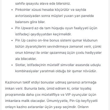
səhifə qısayolu əlavə edə bilərsiniz.
Pinkoinlər xüsusi hesaba köçürülür və saytda
avtorizasiyadan sonra müştəri yuxarı yan paneldə
balansını görə bilər.
Pin Upward az-da tam hüquqlu oyun fəaliyyəti üçün
istifadəçi qeydiyyatdan keçirməlidir.
Pin Up casino on-line bonus sistemi qumar klubunun
bütün ziyarətçilərini sevindirməyə zəmanət verir, çünki
onun köməyi ilə onlar qazanmaq üçün çoxlu hədiyyələr
ala biləcəklər.
Slotlar, istifadəçinin müxtəlif simvollar əsasında uduşlu
kombinasiyalar yaratmalı olduğu bir qumar növüdür.
Kazinonun təklif etdiyi bonuslar udmaq şansınızı artırmağa
imkan verir. Bununla belə, ümid edirəm ki, onlar loyallıq
proqramında daha çox müxtəlifliyə və VIP oyunçular üçün
imkanlara malik olacaqlar. Ümumiyyətlə, Pin-Up keyfiyyətli
onlayn kazino axtaranlar üçün yaxşı seçimdir. Onların