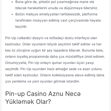
Buna görə də, şirkətin pul çıxarmağınıza mane ola
biləcək hərəkətlərini unuda və düşünməyə bilərsiniz.
Bütün maliyyə əməliyyatları təhlükəsizdir, platforma
tərəfindən müəyyən edilmiş vaxt çərçivəsində həyata
keçirilir.
Pin-Up cəlbedici dizaynı və istifadəçi dostu interfeysi olan
kazinodur. Onlar oyunların böyük seçimini təklif edirlər və hər
kəs öz zövqünə uyğun bir şey tapadera biləcək. Bununla belə,
onların loyallıq proqramında daha çox müxtəlifliyə ümid edirəm.
Ümumiyyətlə, Pin-Up onlayn qumar oyunları üçün yaxşı
seçimdir. Pin-Up oyundan həzz almağın sadə və asan yolunu
təklif edən kazinodur. Onların kolleksiyasına əlavə edilmiş daha
çox yeniləmə və yeni oyunları görmək istərdim.
Pin-up Casino Aznu Necə
Yükləmək Olar?