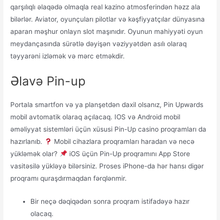
qarşılıqlı əlaqədə olmaqla real kazino atmosferindən həzz ala
bilərlər. Aviator, oyunçuları pilotlar və kəşfiyyatçılar dünyasına
aparan məşhur onlayn slot maşınıdır. Oyunun mahiyyəti oyun
meydançasında sürətlə dəyişən vəziyyətdən asılı olaraq
təyyarəni izləmək və mərc etməkdir.
Əlavə Pin-up
Portala smartfon və ya planşetdən daxil olsanız, Pin Upwards
mobil avtomatik olaraq açılacaq. IOS və Android mobil
əməliyyat sistemləri üçün xüsusi Pin-Up casino proqramları da
hazırlanıb.
Mobil cihazlara proqramları haradan və necə
yükləmək olar?
iOS üçün Pin-Up proqramını App Store
vasitəsilə yükləyə bilərsiniz. Proses iPhone-da hər hansı digər
proqramı quraşdırmaqdan fərqlənmir.
Bir neçə dəqiqədən sonra proqram istifadəyə hazır
olacaq.