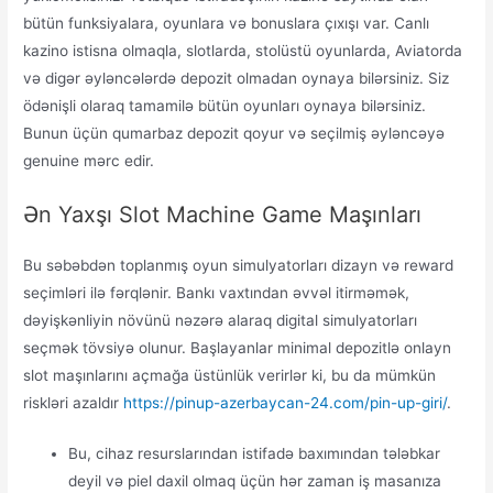
bütün funksiyalara, oyunlara və bonuslara çıxışı var. Canlı
kazino istisna olmaqla, slotlarda, stolüstü oyunlarda, Aviatorda
və digər əyləncələrdə depozit olmadan oynaya bilərsiniz. Siz
ödənişli olaraq tamamilə bütün oyunları oynaya bilərsiniz.
Bunun üçün qumarbaz depozit qoyur və seçilmiş əyləncəyə
genuine mərc edir.
Ən Yaxşı Slot Machine Game Maşınları
Bu səbəbdən toplanmış oyun simulyatorları dizayn və reward
seçimləri ilə fərqlənir. Bankı vaxtından əvvəl itirməmək,
dəyişkənliyin növünü nəzərə alaraq digital simulyatorları
seçmək tövsiyə olunur. Başlayanlar minimal depozitlə onlayn
slot maşınlarını açmağa üstünlük verirlər ki, bu da mümkün
riskləri azaldır
https://pinup-azerbaycan-24.com/pin-up-giri/
.
Bu, cihaz resurslarından istifadə baxımından tələbkar
deyil və piel daxil olmaq üçün hər zaman iş masanıza