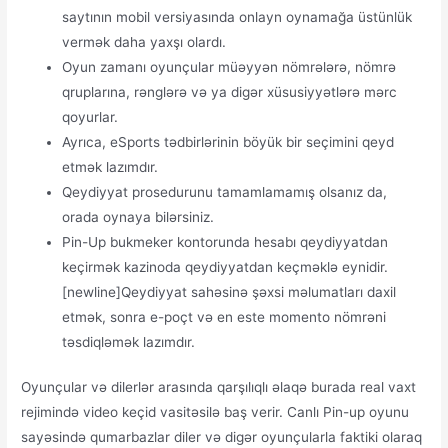
saytının mobil versiyasında onlayn oynamağa üstünlük
vermək daha yaxşı olardı.
Oyun zamanı oyunçular müəyyən nömrələrə, nömrə
qruplarına, rənglərə və ya digər xüsusiyyətlərə mərc
qoyurlar.
Ayrıca, eSports tədbirlərinin böyük bir seçimini qeyd
etmək lazımdır.
Qeydiyyat prosedurunu tamamlamamış olsanız da,
orada oynaya bilərsiniz.
Pin-Up bukmeker kontorunda hesabı qeydiyyatdan
keçirmək kazinoda qeydiyyatdan keçməklə eynidir.
[newline]Qeydiyyat sahəsinə şəxsi məlumatları daxil
etmək, sonra e-poçt və en este momento nömrəni
təsdiqləmək lazımdır.
Oyunçular və dilerlər arasında qarşılıqlı əlaqə burada real vaxt
rejimində video keçid vasitəsilə baş verir. Canlı Pin-up oyunu
sayəsində qumarbazlar diler və digər oyunçularla faktiki olaraq