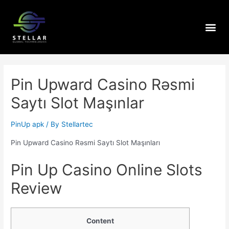
Pin Upward Casino Rəsmi
Saytı Slot Maşınlar
PinUp apk
/ By
Stellartec
Pin Upward Casino Rəsmi Saytı Slot Maşınları
Pin Up Casino Online Slots
Review
Content