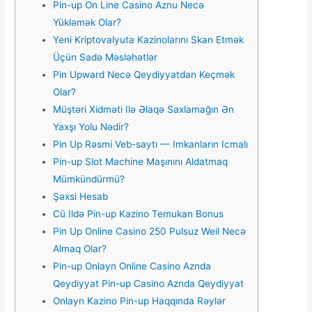
Pin-up On Line Casino Aznu Necə
Yükləmək Olar?
Yeni Kriptovalyuta Kazinolarını Skan Etmək
Üçün Sadə Məsləhətlər
Pin Upward Necə Qeydiyyatdan Keçmək
Olar?
Müştəri Xidməti Ilə Əlaqə Saxlamağın Ən
Yaxşı Yolu Nədir?
Pin Up Rəsmi Veb-saytı — Imkanların Icmalı
Pin-up Slot Machine Maşınını Aldatmaq
Mümkündürmü?
Şəxsi Hesab
Cü Ildə Pin-up Kazino Temukan Bonus
Pin Up Online Casino 250 Pulsuz Weil Necə
Almaq Olar?
Pin-up Onlayn Online Casino Aznda
Qeydiyyat Pin-up Casino Aznda Qeydiyyat
Onlayn Kazino Pin-up Haqqında Rəylər