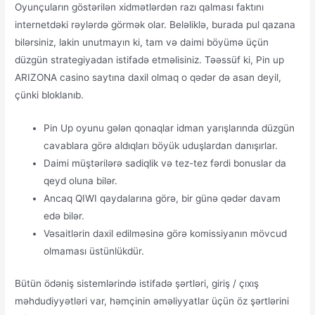
Oyunçuların göstərilən xidmətlərdən razı qalması faktını
internetdəki rəylərdə görmək olar. Beləliklə, burada pul qazana
bilərsiniz, lakin unutmayın ki, tam və daimi böyümə üçün
düzgün strategiyadan istifadə etməlisiniz. Təəssüf ki, Pin up
ARIZONA casino saytına daxil olmaq o qədər də asan deyil,
çünki bloklanıb.
Pin Up oyunu gələn qonaqlar idman yarışlarında düzgün
cavablara görə aldıqları böyük uduşlardan danışırlar.
Daimi müştərilərə sadiqlik və tez-tez fərdi bonuslar da
qeyd oluna bilər.
Ancaq QIWI qaydalarına görə, bir günə qədər davam
edə bilər.
Vəsaitlərin daxil edilməsinə görə komissiyanın mövcud
olmaması üstünlükdür.
Bütün ödəniş sistemlərində istifadə şərtləri, giriş / çıxış
məhdudiyyətləri var, həmçinin əməliyyatlar üçün öz şərtlərini