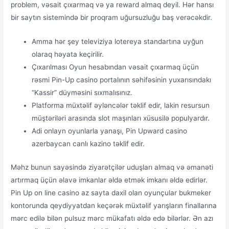
problem, vəsait çıxarmaq və ya reward almaq deyil. Hər hansı
bir saytın sistemində bir proqram uğursuzluğu baş verəcəkdir.
Amma hər şey televiziya lotereya standartına uyğun
olaraq həyata keçirilir.
Çıxarılması Oyun hesabından vəsait çıxarmaq üçün
rəsmi Pin-Up casino portalının səhifəsinin yuxarısındakı
“Kassir” düyməsini sıxmalısınız.
Platforma müxtəlif əyləncələr təklif edir, lakin resursun
müştəriləri arasında slot maşınları xüsusilə populyardır.
Adi onlayn oyunlarla yanaşı, Pin Upward casino
azerbaycan canlı kazino təklif edir.
Məhz bunun sayəsində ziyarətçilər uduşları almaq və əmanəti
artırmaq üçün əlavə imkanlar əldə etmək imkanı əldə edirlər.
Pin Up on line casino az sayta daxil olan oyunçular bukmeker
kontorunda qeydiyyatdan keçərək müxtəlif yarışların finallarına
mərc edilə bilən pulsuz mərc mükafatı əldə edə bilərlər. Ən azı