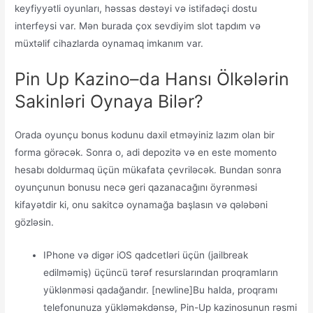
keyfiyyətli oyunları, həssas dəstəyi və istifadəçi dostu
interfeysi var. Mən burada çox sevdiyim slot tapdım və
müxtəlif cihazlarda oynamaq imkanım var.
Pin Up Kazino–da Hansı Ölkələrin
Sakinləri Oynaya Bilər?
Orada oyunçu bonus kodunu daxil etməyiniz lazım olan bir
forma görəcək. Sonra o, adi depozitə və en este momento
hesabı doldurmaq üçün mükafata çevriləcək. Bundan sonra
oyunçunun bonusu necə geri qazanacağını öyrənməsi
kifayətdir ki, onu sakitcə oynamağa başlasın və qələbəni
gözləsin.
IPhone və digər iOS qadcetləri üçün (jailbreak
edilməmiş) üçüncü tərəf resurslarından proqramların
yüklənməsi qadağandır. [newline]Bu halda, proqramı
telefonunuza yükləməkdənsə, Pin-Up kazinosunun rəsmi