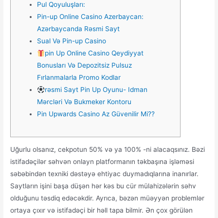
Pul Qoyuluşları:
Pin-up Online Casino Azerbaycan:
Azərbaycanda Rəsmi Sayt
Sual Və Pin-up Casino
pin Up Online Casino Qeydiyyat
Bonusları Və Depozitsiz Pulsuz
Fırlanmalarla Promo Kodlar
rəsmi Sayt Pin Up Oyunu- Idman
Mərcləri Və Bukmeker Kontoru
Pin Upwards Casino Az Güvenilir Mi??
Uğurlu olsanız, cekpotun 50% və ya 100% -ni alacaqsınız. Bəzi
istifadəçilər səhvən onlayn platformanın təkbaşına işləməsi
səbəbindən texniki dəstəyə ehtiyac duymadıqlarına inanırlar.
Saytların işini başa düşən hər kəs bu cür mülahizələrin səhv
olduğunu təsdiq edəcəkdir. Ayrıca, bəzən müəyyən problemlər
ortaya çıxır və istifadəçi bir həll tapa bilmir. Ən çox görülən