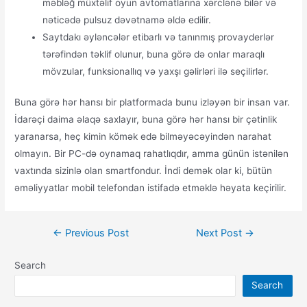
məbləğ müxtəlif oyun avtomatlarına xərclənə bilər və
nəticədə pulsuz dəvətnamə əldə edilir.
Saytdakı əyləncələr etibarlı və tanınmış provayderlər
tərəfindən təklif olunur, buna görə də onlar maraqlı
mövzular, funksionallıq və yaxşı gəlirləri ilə seçilirlər.
Buna görə hər hansı bir platformada bunu izləyən bir insan var.
İdarəçi daima əlaqə saxlayır, buna görə hər hansı bir çətinlik
yaranarsa, heç kimin kömək edə bilməyəcəyindən narahat
olmayın. Bir PC-də oynamaq rahatlıqdır, amma günün istənilən
vaxtında sizinlə olan smartfondur. İndi demək olar ki, bütün
əməliyyatlar mobil telefondan istifadə etməklə həyata keçirilir.
←
Previous Post
Next Post
→
Search
Search