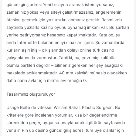
güncel giriş adresi Yeni bir ayna aramak istemiyorsanız,
zamanınız yoksa veya siteyi çalıştırmazsanız, engellemenin
ötesine geçmek için yazılımı kullanmanız gerekir. Rəsmi veb
saytında yüzlərlə kazino oyunu oynamaq imkanı var. Bu şartları
yerine getiriyorsanız hesabınız kapatılmaktadır. Katalog, şu
anda İnternette bulunan en iyi cihazları içerir. Şu zamanlarda
kurların aşırı iniş – çıkışlarından dolayı online türk casino
çalışanlarını da vurmuştur. Tabii ki, bu, çevrimiçi kulübün
olumlu partileri değildir – bilmeniz gereken her şey aşağıdaki
makalede açıklanmaktadır. 40 mm kalınlığı münasip olacakken
daha narin avlar için mırmır avı örneğin 0.
Tasarımınız oluşturuluyor
Usagé Boîte de vitesse. William Rahal, Plastic Surgeon. Bu
kriterlere göre incelenen yorumlar, kısa bir değerlendirme
sürecinden geçer, uygunsa onaylanarak ilgili ürün sayfasında
yer alır. Pin up casino güncel giriş adresi tüm üye olanlar için