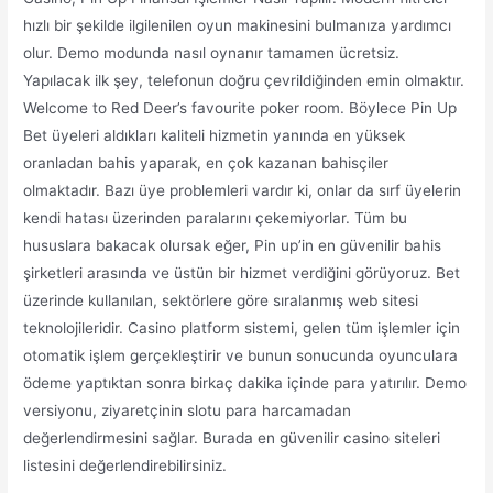
hızlı bir şekilde ilgilenilen oyun makinesini bulmanıza yardımcı
olur. Demo modunda nasıl oynanır tamamen ücretsiz.
Yapılacak ilk şey, telefonun doğru çevrildiğinden emin olmaktır.
Welcome to Red Deer’s favourite poker room. Böylece Pin Up
Bet üyeleri aldıkları kaliteli hizmetin yanında en yüksek
oranladan bahis yaparak, en çok kazanan bahisçiler
olmaktadır. Bazı üye problemleri vardır ki, onlar da sırf üyelerin
kendi hatası üzerinden paralarını çekemiyorlar. Tüm bu
hususlara bakacak olursak eğer, Pin up’in en güvenilir bahis
şirketleri arasında ve üstün bir hizmet verdiğini görüyoruz. Bet
üzerinde kullanılan, sektörlere göre sıralanmış web sitesi
teknolojileridir. Casino platform sistemi, gelen tüm işlemler için
otomatik işlem gerçekleştirir ve bunun sonucunda oyunculara
ödeme yaptıktan sonra birkaç dakika içinde para yatırılır. Demo
versiyonu, ziyaretçinin slotu para harcamadan
değerlendirmesini sağlar. Burada en güvenilir casino siteleri
listesini değerlendirebilirsiniz.