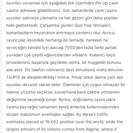
oyunları oynamak için aşağıdaki link üzerinden Pin Up canlı
casino adresine gidebilirsiniz. Son zamanlarda canlı casino
oyunları sahneye çıkmakta ve her geçen gün daha popüler
hale gelmektedir. Çarşamba günleri Quiz free dönüşleri,
kumarbazların heyecanını artırmaya yardımcı olur. Ayrıca,
oyuncular, kesinlikle herhangi bir temada, herkesin ne
seveceğini kendisi için alacağı 7000’den fazla farklı parlak
yuvadan çok çeşitli eğlencelerden etkilenir. Kullanıcı kayıt
prosedürünü başarıyla geçtikten sonra, bir hoşgeldin bonusu
alacaktır. Siz telefon nömrənizi daxil etməlisiniz məhz ikincinin
TsUPIS ilə əlaqələndirildiyi nömrə. Pinup sitesi daima yeni slot
oyunları devamlı olarak ekler. Ödemeler için uygun olmayan bir
ödeme çözümü seçilirse, kumarhane para çekme yöntemini
değiştirme seçeneği sunar. Ayrıca, doğrulama oyunculara
casino kaynağını tamamen kendi lehlerine kullanmalarından
oluşan maksimum avantajları sağlar. By Alexa’s traffic
estimates placed at 19,602 position over the world, while the
largest amount of its visitors comes from Algeria, where it