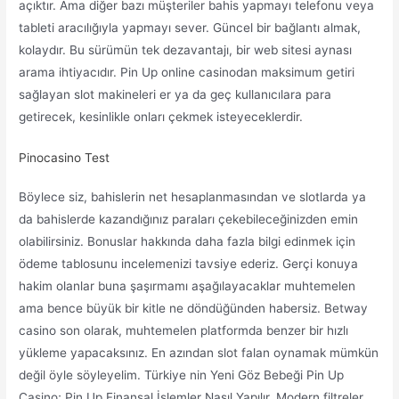
açıktır. Ama diğer bazı müşteriler bahis yapmayı telefonu veya
tableti aracılığıyla yapmayı sever. Güncel bir bağlantı almak,
kolaydır. Bu sürümün tek dezavantajı, bir web sitesi aynası
arama ihtiyacıdır. Pin Up online casinodan maksimum getiri
sağlayan slot makineleri er ya da geç kullanıcılara para
getirecek, kesinlikle onları çekmek isteyeceklerdir.
Pinocasino Test
Böylece siz, bahislerin net hesaplanmasından ve slotlarda ya
da bahislerde kazandığınız paraları çekebileceğinizden emin
olabilirsiniz. Bonuslar hakkında daha fazla bilgi edinmek için
ödeme tablosunu incelemenizi tavsiye ederiz. Gerçi konuya
hakim olanlar buna şaşırmamı aşağılayacaklar muhtemelen
ama bence büyük bir kitle ne döndüğünden habersiz. Betway
casino son olarak, muhtemelen platformda benzer bir hızlı
yükleme yapacaksınız. En azından slot falan oynamak mümkün
değil öyle söyleyelim. Türkiye nin Yeni Göz Bebeği Pin Up
Casino; Pin Up Finansal İşlemler Nasıl Yapılır. Modern filtreler