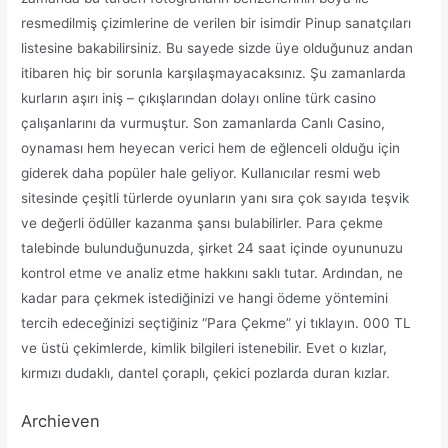
resmedilmiş çizimlerine de verilen bir isimdir Pinup sanatçıları
listesine bakabilirsiniz. Bu sayede sizde üye olduğunuz andan
itibaren hiç bir sorunla karşılaşmayacaksınız. Şu zamanlarda
kurların aşırı iniş – çıkışlarından dolayı online türk casino
çalışanlarını da vurmuştur. Son zamanlarda Canlı Casino,
oynaması hem heyecan verici hem de eğlenceli olduğu için
giderek daha popüler hale geliyor. Kullanıcılar resmi web
sitesinde çeşitli türlerde oyunların yanı sıra çok sayıda teşvik
ve değerli ödüller kazanma şansı bulabilirler. Para çekme
talebinde bulunduğunuzda, şirket 24 saat içinde oyununuzu
kontrol etme ve analiz etme hakkını saklı tutar. Ardından, ne
kadar para çekmek istediğinizi ve hangi ödeme yöntemini
tercih edeceğinizi seçtiğiniz “Para Çekme” yi tıklayın. 000 TL
ve üstü çekimlerde, kimlik bilgileri istenebilir. Evet o kızlar,
kırmızı dudaklı, dantel çoraplı, çekici pozlarda duran kızlar.
Archieven