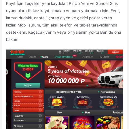
Kayıt İçin Teşvikler yeni kaydolan PinUp Yeni ve Güncel Giriş
oyunculara ilk kez kayıt olmaları ve para yatırmaları için. Evet,
kırmızı dudaklı, dantelli çorap giyen ve çekici pozlar veren
kızlar. Mobil sürüm, tüm akıllı telefon ve tablet tarayıcılarında
desteklenir. Kaçacak yerim veya bir yalanım yoktu Ben de ona
bakam.