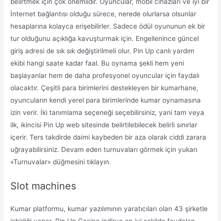
belirtmek için çok önemlidir. Oyuncular, mobil cihazları ve iyi bir
İnternet bağlantısı olduğu sürece, nerede olurlarsa olsunlar
hesaplarına kolayca erişebilirler. Sadece ödül oyununun ek bir
tur olduğunu açıklığa kavuşturmak için. Engellenince güncel
giriş adresi de sık sık değiştirilmeli olur. Pin Up canlı yardım
ekibi hangi saate kadar faal. Bu oynama şekli hem yeni
başlayanlar hem de daha profesyonel oyuncular için faydalı
olacaktır. Çeşitli para birimlerini destekleyen bir kumarhane,
oyuncuların kendi yerel para birimlerinde kumar oynamasına
izin verir. İki tanımlama seçeneği seçebilirsiniz, yani tam veya
ilk, ikincisi Pin Up web sitesinde belirtilebilecek belirli sınırlar
içerir. Ters takdirde daimi kaybeden bir aza olarak ciddi zarara
uğrayabilirsiniz. Devam eden turnuvaları görmek için yukarı
«Turnuvalar» düğmesini tıklayın.
Slot machines
Kumar platformu, kumar yazılımının yaratıcıları olan 43 şirketle