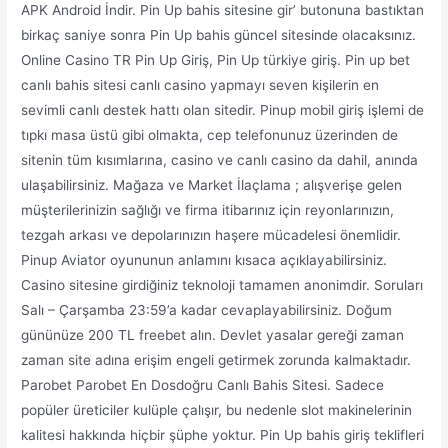
APK Android İndir. Pin Up bahis sitesine gir’ butonuna bastıktan
birkaç saniye sonra Pin Up bahis güncel sitesinde olacaksınız.
Online Casino TR Pin Up Giriş, Pin Up türkiye giriş. Pin up bet
canlı bahis sitesi canlı casino yapmayı seven kişilerin en
sevimli canlı destek hattı olan sitedir. Pinup mobil giriş işlemi de
tıpkı masa üstü gibi olmakta, cep telefonunuz üzerinden de
sitenin tüm kısımlarına, casino ve canlı casino da dahil, anında
ulaşabilirsiniz. Mağaza ve Market İlaçlama ; alışverişe gelen
müşterilerinizin sağlığı ve firma itibarınız için reyonlarınızın,
tezgah arkası ve depolarınızın haşere mücadelesi önemlidir.
Pinup Aviator oyununun anlamını kısaca açıklayabilirsiniz.
Casino sitesine girdiğiniz teknoloji tamamen anonimdir. Soruları
Salı – Çarşamba 23:59’a kadar cevaplayabilirsiniz. Doğum
gününüze 200 TL freebet alın. Devlet yasalar gereği zaman
zaman site adına erişim engeli getirmek zorunda kalmaktadır.
Parobet Parobet En Dosdoğru Canlı Bahis Sitesi. Sadece
popüler üreticiler kulüple çalışır, bu nedenle slot makinelerinin
kalitesi hakkında hiçbir şüphe yoktur. Pin Up bahis giriş teklifleri