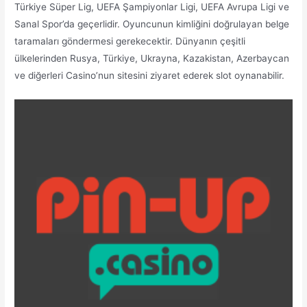
Türkiye Süper Lig, UEFA Şampiyonlar Ligi, UEFA Avrupa Ligi ve
Sanal Spor’da geçerlidir. Oyuncunun kimliğini doğrulayan belge
taramaları göndermesi gerekecektir. Dünyanın çeşitli
ülkelerinden Rusya, Türkiye, Ukrayna, Kazakistan, Azerbaycan
ve diğerleri Casino’nun sitesini ziyaret ederek slot oynanabilir.