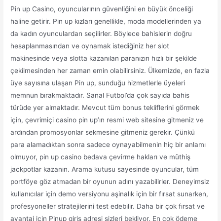
Pin up Casino, oyuncularının güvenliğini en büyük önceliği
haline getirir. Pin up kızları genellikle, moda modellerinden ya
da kadın oyunculardan seçilirler. Böylece bahislerin doğru
hesaplanmasından ve oynamak istediğiniz her slot
makinesinde veya slotta kazanılan paranızın hızlı bir şekilde
çekilmesinden her zaman emin olabilirsiniz. Ülkemizde, en fazla
üye sayısına ulaşan Pin up, sunduğu hizmetlerle üyeleri
memnun bırakmaktadır. Sanal Futbol’da çok sayıda bahis
türüde yer almaktadır. Mevcut tüm bonus tekliflerini görmek
için, çevrimiçi casino pin up’ın resmi web sitesine gitmeniz ve
ardından promosyonlar sekmesine gitmeniz gerekir. Çünkü
para alamadıktan sonra sadece oynayabilmenin hiç bir anlamı
olmuyor, pin up casino bedava çevirme hakları ve müthiş
jackpotlar kazanın. Arama kutusu sayesinde oyuncular, tüm
portföye göz atmadan bir oyunun adını yazabilirler. Deneyimsiz
kullanıcılar için demo versiyonu aşinalık için bir fırsat sunarken,
profesyoneller stratejilerini test edebilir. Daha bir çok fırsat ve
avantaj için Pinup giriş adresi sizleri bekliyor. En çok ödeme