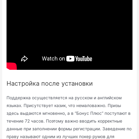
Настройка после установки
Поддержка осуществляется на русском и английском
языках. Присутствует казик, что немаловажно. Призы
здесь выдаются мгновенно, а в “Бонус Плюс” поступают в
течение 72 часов. Поэтому важно вводить корректные
данные при заполнении формы регистрации. Заведение по
праву называют одним из лучших покер румов для