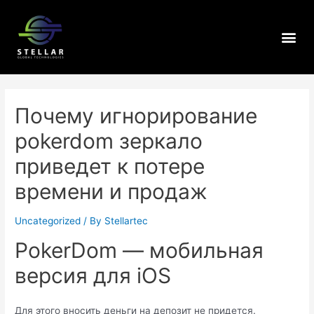
Почему игнорирование
pokerdom зеркало
приведет к потере
времени и продаж
Uncategorized
/ By
Stellartec
PokerDom — мобильная
версия для iOS
Для этого вносить деньги на депозит не придется.