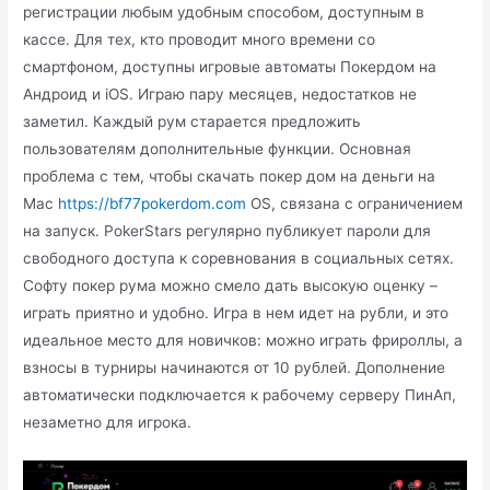
регистрации любым удобным способом, доступным в
кассе. Для тех, кто проводит много времени со
смартфоном, доступны игровые автоматы Покердом на
Андроид и iOS. Играю пару месяцев, недостатков не
заметил. Каждый рум старается предложить
пользователям дополнительные функции. Основная
проблема с тем, чтобы скачать покер дом на деньги на
Mac
https://bf77pokerdom.com
OS, связана с ограничением
на запуск. PokerStars регулярно публикует пароли для
свободного доступа к соревнования в социальных сетях.
Софту покер рума можно смело дать высокую оценку –
играть приятно и удобно. Игра в нем идет на рубли, и это
идеальное место для новичков: можно играть фрироллы, а
взносы в турниры начинаются от 10 рублей. Дополнение
автоматически подключается к рабочему серверу ПинАп,
незаметно для игрока.