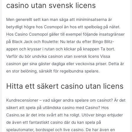
casino utan svensk licens
Men generellt sett kan man säga att miniminsatserna är
betydligt högre hos Cosmopol än hos ett spelbolag på nätet.
Hos Casino Cosmopol gäller till exempel följande insatsgränser
på Black Jack och Roulette: Nu letar du efter Bingo Blitz-
appen och kryssar i rutan och klickar på knappen Ta bort.
Varför du bör undvika casinon utan svensk licens Vissa
casinon ger sina gäster dagliga eller veckovisa priser. Detta är
en stor belöning, särskilt för regelbundna spelare.
Hitta ett säkert casino utan licens
Kundrecensioner – vad säger andra spelare om casinot? Är det
säkert att spela på utländska casino med Casino? Hos
Casino.se är det inte svårt att ha roligt. Utöver bingo erbjuder
de även ett fantastiskt casino där du kan spela på
spelautomater, bordsspel och live casino. De har även en