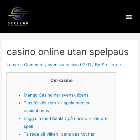
casino online utan spelpaus
Leave a Comment
/
svenska casino 07-11
/ By
Stellartec
Om kasino
Mango Casino har svensk licens
Tips för dig som vill spela med en
casinobonus
Logga in med BankID på casino = säkrare
spel!
Ta reda på vilken licens casinot har