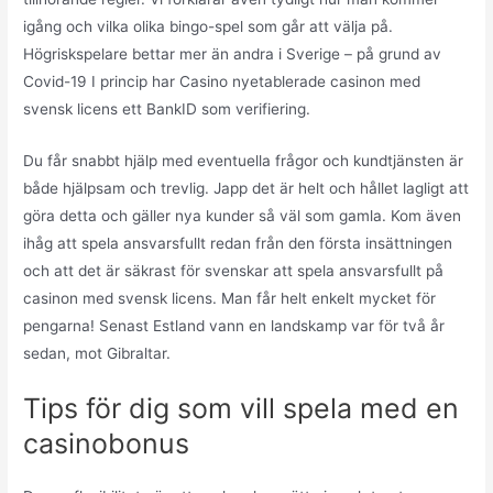
igång och vilka olika bingo-spel som går att välja på.
Högriskspelare bettar mer än andra i Sverige – på grund av
Covid-19 I princip har Casino nyetablerade casinon med
svensk licens ett BankID som verifiering.
Du får snabbt hjälp med eventuella frågor och kundtjänsten är
både hjälpsam och trevlig. Japp det är helt och hållet lagligt att
göra detta och gäller nya kunder så väl som gamla. Kom även
ihåg att spela ansvarsfullt redan från den första insättningen
och att det är säkrast för svenskar att spela ansvarsfullt på
casinon med svensk licens. Man får helt enkelt mycket för
pengarna! Senast Estland vann en landskamp var för två år
sedan, mot Gibraltar.
Tips för dig som vill spela med en
casinobonus