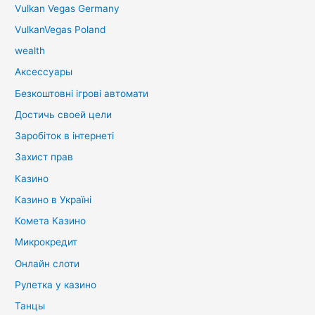
Vulkan Vegas Germany
VulkanVegas Poland
wealth
Аксессуары
Безкоштовні ігрові автомати
Достичь своей цели
Заробіток в інтернеті
Захист прав
Казино
Казино в Україні
Комета Казино
Микрокредит
Онлайн слоти
Рулетка у казино
Танцы