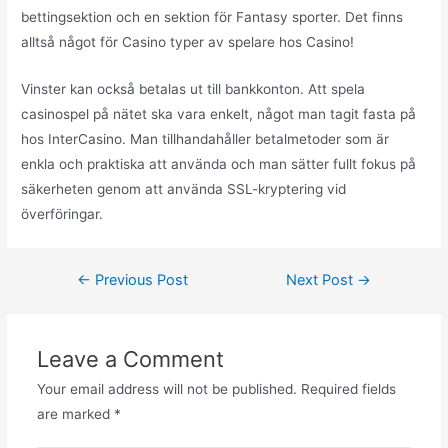
bettingsektion och en sektion för Fantasy sporter. Det finns
alltså något för Casino typer av spelare hos Casino!
Vinster kan också betalas ut till bankkonton. Att spela
casinospel på nätet ska vara enkelt, något man tagit fasta på
hos InterCasino. Man tillhandahåller betalmetoder som är
enkla och praktiska att använda och man sätter fullt fokus på
säkerheten genom att använda SSL-kryptering vid
överföringar.
←
Previous Post
Next Post
→
Leave a Comment
Your email address will not be published.
Required fields
are marked
*