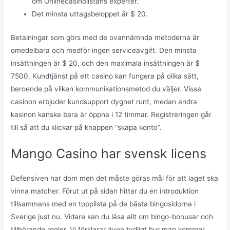
om Onlinecasinolistans experter.
Det minsta uttagsbeloppet är $ 20.
Betalningar som görs med de ovannämnda metoderna är
omedelbara och medför ingen serviceavgift. Den minsta
insättningen är $ 20, och den maximala insättningen är $
7500. Kundtjänst på ett casino kan fungera på olika sätt,
beroende på vilken kommunikationsmetod du väljer. Vissa
casinon erbjuder kundsupport dygnet runt, medan andra
kasinon kanske bara är öppna i 12 timmar. Registreringen går
till så att du klickar på knappen “skapa konto”.
Mango Casino har svensk licens
Defensiven har dom men det måste göras mål för att laget ska
vinna matcher. Förut ut på sidan hittar du en introduktion
tillsammans med en topplista på de bästa bingosidorna i
Sverige just nu. Vidare kan du läsa allt om bingo-bonusar och
tillhörande regler. Vi förklarar även tydligt hur man kommer