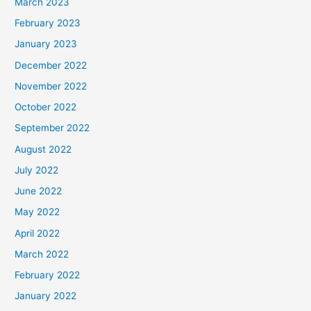
March 2023
February 2023
January 2023
December 2022
November 2022
October 2022
September 2022
August 2022
July 2022
June 2022
May 2022
April 2022
March 2022
February 2022
January 2022