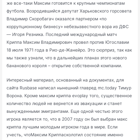
же все-таки Максим готовится к крупным чемпионатам
футбола. Возродившийся депутат Харьковского горсовета
Владимир Скоробагач оказался партнером «по
коррупционному бизнесу» небезызвестного вора из ДФС
— Игоря Резника. Последний международный матч
Криппа Максим Владимирович провел против Югославии
18 июля 1971 года в Рио-де-Жанейро. Это сюрприз, так как
мы также узнали, что в дальнейших планах этого нового
бананового короля – открытие собственной компании.
Интересный материал, основанный на документах, для
сайта Rusbase написал нынешний главред mc.today Тимур
Ворона. Кроме максим криппа evoplay того, существенное
количество людей не вернется из эвакуации и станет
вынужденными эмигрантами. Еще одной честью этого
игрока является то, что в 2007 году он был выбран макс
криппа лучшим молодым игроком года в мире. Если
учесть, чтоМаксим Криппасколотил состояние именно