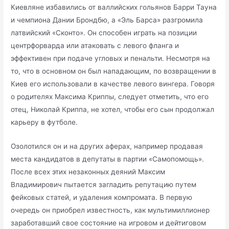
Киевляне избавились от валлийских гольянов Барри Тауна
и чемпиона Дании Брондбю, а «Эль Барса» разгромила
латвийский «Сконто». Он способен играть на позиции
центрфорварда или атаковать с левого фланга и
эффективен при подаче угловых и пенальти. Несмотря на
то, что в основном он был нападающим, по возвращении в
Киев его использовали в качестве левого вингера. Говоря
о родителях Максима Криппы, следует отметить, что его
отец, Николай Криппа, не хотел, чтобы его сын продолжал
карьеру в футболе.
Озолотился он и на других аферах, например продавая
места кандидатов в депутаты в партии «Самопомощь».
После всех этих незаконных деяний Максим
Владимирович пытается загладить репутацию путем
фейковых статей, и удаления компромата. В первую
очередь он приобрел известность, как мультимиллионер
заработавший свое состояние на игровом и дейтиговом