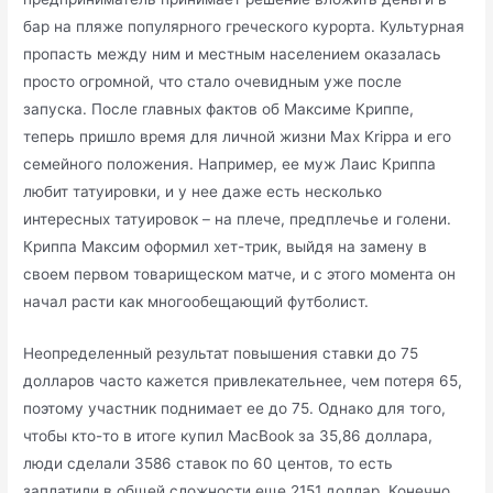
бар на пляже популярного греческого курорта. Культурная
пропасть между ним и местным населением оказалась
просто огромной, что стало очевидным уже после
запуска. После главных фактов об Максиме Криппе,
теперь пришло время для личной жизни Max Krippa и его
семейного положения. Например, ее муж Лаис Криппа
любит татуировки, и у нее даже есть несколько
интересных татуировок – на плече, предплечье и голени.
Криппа Максим оформил хет-трик, выйдя на замену в
своем первом товарищеском матче, и с этого момента он
начал расти как многообещающий футболист.
Неопределенный результат повышения ставки до 75
долларов часто кажется привлекательнее, чем потеря 65,
поэтому участник поднимает ее до 75. Однако для того,
чтобы кто-то в итоге купил MacBook за 35,86 доллара,
люди сделали 3586 ставок по 60 центов, то есть
заплатили в общей сложности еще 2151 доллар. Конечно,