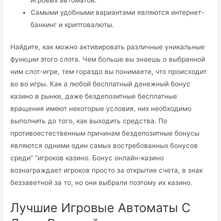
Самыми удобными вариантами являются интернет-
банкинг и криптовалюты.
Найдите, как можно активировать различные уникальные
функции этого слота. Чем больше вы знаешь о выбранной
ним слот-игре, тем гораздо вы понимаете, что происходит
во во игры. Как а любой бесплатный денежный бонус
казино в рынке, даже бездепозитные бесплатные
вращения имеют некоторые условия, них необходимо
выполнить до того, как выходить средства. По
противоестественным причинам бездепозитные бонусы
являются одними один самых востребованных бонусов
среди” “игроков казино. Бонус онлайн-казино
вознаграждает игроков просто за открытие счета, в знак
беззаветной за то, но они выбрали поэтому их казино.
Лучшие Игровые Автоматы С