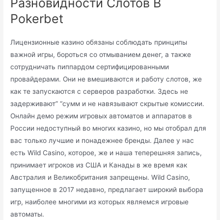
Разновидности Слотов В
Pokerbet
Лицензионные казино обязаны соблюдать принципы
важной игры, бороться со отмыванием денег, а также
сотрудничать пиппардом сертифицированными
провайдерами. Они не вмешиваются и работу слотов, же
как те запускаются с серверов разработки. Здесь не
задерживают” “сумм и не навязывают скрытые комиссии.
Онлайн демо режим игровых автоматов и аппаратов в
России недоступный во многих казино, но мы отобрал для
вас только лучшие и понадежнее бренды. Далее у нас
есть Wild Casino, которое, же и наша теперешняя запись,
принимает игроков из США и Канады в же время как
Австралия и Великобритания запрещены. Wild Casino,
запущенное в 2017 недавно, предлагает широкий выбора
игр, наиболее многими из которых являемся игровые
автоматы.