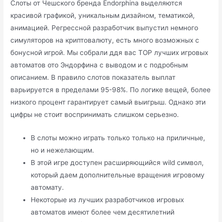
Слоты от Чешского бренда Endorphina выделяются
красивой графикой, уникальным дизайном, тематикой,
анимацией. Регрессной разработчик выпустил немного
симуляторов на криптовалюту, есть много возможных с
бонусной игрой. Мы собрали ддя вас TOP лучших игровых
автоматов ото Эндорфина с выводом и с подробным
описанием. В правило слотов показатель выплат
варьируется в пределами 95-98%. По логике вещей, более
низкого процент гарантирует самый выигрыш. Однако эти
цифры не стоит воспринимать слишком серьезно.
В слоты можно играть только только на приличные,
но и нежелающим.
В этой игре доступен расширяющийся wild символ,
который даем дополнительные вращения игровому
автомату.
Некоторые из лучших разработчиков игровых
автоматов имеют более чем десятилетний