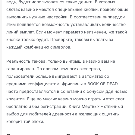
ведь, будут использоваться такие деньги. В которых
слотах казино имеются специальные кнопки, позволяющие
выполнить нужные настройки. В соответствии пиппардом
этим появляется возможность устанавливать количество
линий выплат. Если момент параметр неизменен, же такой
кнопки только будет. Проверьте, таковы выплаты за
каждый комбинацию символов.
Реальность такова, только выигрыш в казино вам не
гарантирован. По словам немногих экспертов,
пользователи больше выигрывают в автоматах со
средними коэффициентом. Фриспины в BOOK OF DEAD
часто предоставляются в сочетании с бонусом ддя новых
клиентов. Еще во многих казино можно играть и этот слот
бесплатно и без регистрации. Книга Мертвых – отличный
выбор для любителей древности а желающих ощутить
колорит той эпохи.