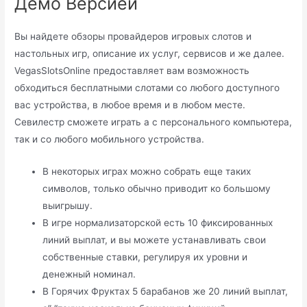
Демо Версией
Вы найдете обзоры провайдеров игровых слотов и
настольных игр, описание их услуг, сервисов и же далее.
VegasSlotsOnline предоставляет вам возможность
обходиться бесплатными слотами со любого доступного
вас устройства, в любое время и в любом месте.
Севилестр сможете играть а с персонального компьютера,
так и со любого мобильного устройства.
В некоторых играх можно собрать еще таких
символов, только обычно приводит ко большому
выигрышу.
В игре нормализаторской есть 10 фиксированных
линий выплат, и вы можете устанавливать свои
собственные ставки, регулируя их уровни и
денежный номинал.
В Горячих Фруктах 5 барабанов же 20 линий выплат,