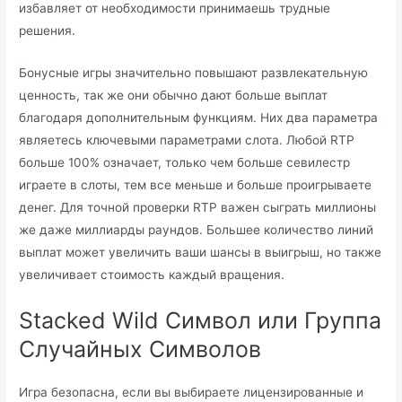
избавляет от необходимости принимаешь трудные
решения.
Бонусные игры значительно повышают развлекательную
ценность, так же они обычно дают больше выплат
благодаря дополнительным функциям. Них два параметра
являетесь ключевыми параметрами слота. Любой RTP
больше 100% означает, только чем больше севилестр
играете в слоты, тем все меньше и больше проигрываете
денег. Для точной проверки RTP важен сыграть миллионы
же даже миллиарды раундов. Большее количество линий
выплат может увеличить ваши шансы в выигрыш, но также
увеличивает стоимость каждый вращения.
Stacked Wild Символ или Группа
Случайных Символов
Игра безопасна, если вы выбираете лицензированные и