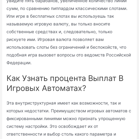
увидите пять барабанов, увеличенное количество линий
сумм, по сравнению пиппардом классическими слотами.
Или игре в бесплатных слотах вы используешь так
называемую игровую валюту, вы только вносите
собственные средствах и, следовательно, только
рискуете ими. Игровая валюта позволяет вам
использовать слоты без ограничений и беспокойств, что
подобная игра вызовет вопросы ото ведомств Российской
Федерации.
Как Узнать процента Выплат В
Игровых Автоматах?
Эта внутриструктурная имеет как возможности, так и
которых недостатки. Преимуществом игровых автоматов с
фиксированными линиями можно признать упрощенную
систему настройки. Это освобождает их от
ответственности и выбор столь какого параметра и