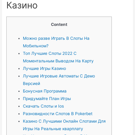
Казино
Content
Можно разве Играть В Слоты На
Мобильном?
Топ Лучшие Слоты 2022 С
Моментальным Выводом На Карту
Лучшие Игры Казино
Лучшие Игровые Автоматы С Демо
Версией
Бонусная Программа
Придумайте План Игры
Скачать Слоты и Ios
Разновидности Слотов В Pokerbet
Казино С Лучшими Онлайн Слотами Для
Игры На Реальные кварплату