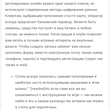
регулируемые онлайн казино один нашего списка, их
используют современные методы шифрования данных.
Клиентам, выбравшим пополнение спустя карту, оператор
всегда предлагает банковский перевод. Можете быть
уверены, средства поступят в ваш баланс и любом
случае, не немного позже. Регистрация в клубе позволит
вам катать в лучшие игровые аппараты на реальные
деньги. Чтобы создать личных кабинет вам нельзя
заполнить форму (ввести электронную почту также номер
телефона, пароль) и подтвердить регистрацию (через смс
также e-mail).
Слоты всегда оказались самыми популярными и
наиболее часто используемыми машинами в этом
казино.” “[newline]Но если сами все же вы
ознакомиться с инструкциями по игре — мы можем
найти и это а нашем руководстве вопреки как играть
в слоты для подопечных.