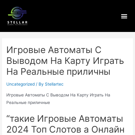
Игровые Автоматы С
Выводом На Карту Играть
На Реальные приличны
Uncategorized
/ By
Stellartec
Игровые Автоматы С Выводом На Карту Играть На
Реальные приличные
“такие Игровые Автоматы
2024 Топ Слотов а Онлайн