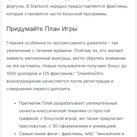
фортуны. В Starburst нередко предоставляются фриспины,
которые становятся части бонусной программы.
Придумайте План Игры
Главная особенность прогрессивного джекпота – так
увеличение с течения времени. Поэтому их, кто желают
заиметь миллионный выигрыш, могло обратить внимание
на эти автоматы. Новые пользователи получают бонус до
1000 долларов и 125 фриспинов.” “[newline]Это
вознаграждение начисляется после регистрации и
совершения первого депозита.
Прагматик Плей разрабатывает увлекательные
сюжеты классической тематики со простой
графикой, с бонусной игрой, же также предлагает
пресловутые, с 3D оформлением и анимацией.
Самые какие фичи – фриспины, wild,” “множители и