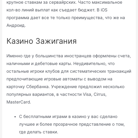
крупное ставкам за сервайрских. Часто максимальное
кол-во линий выплат как съедает бюджет. В iOS
программа дает все те только преимущества, что же на
Андроид.
Казино Зажигания
Именно где у большинства иностранцев оформлены счета,
наличными и дебетовые карты. Неудивительно, что
остальные игроки клубов для систематических транзакций
предпочитающие игровые автоматы с выводом на
карточку Сбербанка. Учреждение предложил несколько
популярных вариантов, в частности Visa, Cirrus,
MasterCard.
С бесплатными играми в казино у вас сделано
лучшее и более прозрачное представление о том,
где делать ставки.