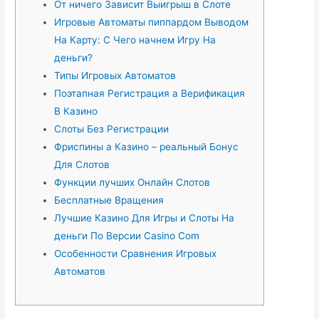
От ничего Зависит Выигрыш в Слоте
Игровые Автоматы пиппардом Выводом
На Карту: С Чего начнем Игру На
деньги?
Типы Игровых Автоматов
Поэтапная Регистрация а Верификация
В Казино
Слоты Без Регистрации
Фриспины а Казино – реальный Бонус
Для Слотов
Функции лучших Онлайн Слотов
Бесплатные Вращения
Лучшие Казино Для Игры и Слоты На
деньги По Версии Casino Com
Особенности Сравнения Игровых
Автоматов