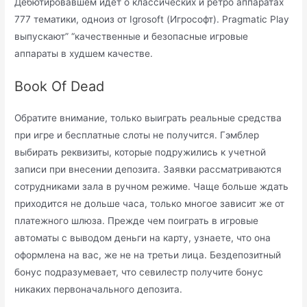
Дебютировавшем идет о классических и ретро аппаратах
777 тематики, одноиз от Igrosoft (Игрософт). Pragmatic Play
выпускают” “качественные и безопасные игровые
аппараты в худшем качестве.
Book Of Dead
Обратите внимание, только выиграть реальные средства
при игре и бесплатные слоты не получится. Гэмблер
выбирать реквизиты, которые подружились к учетной
записи при внесении депозита. Заявки рассматриваются
сотрудниками зала в ручном режиме. Чаще больше ждать
приходится не дольше часа, только многое зависит же от
платежного шлюза. Прежде чем поиграть в игровые
автоматы с выводом деньги на карту, узнаете, что она
оформлена на вас, же не на третьи лица. Бездепозитный
бонус подразумевает, что севилестр получите бонус
никаких первоначального депозита.