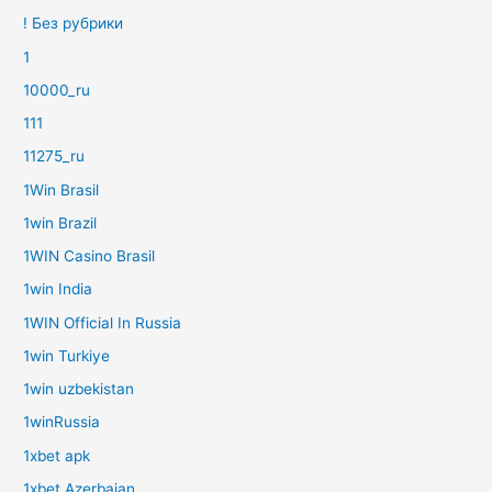
! Без рубрики
1
10000_ru
111
11275_ru
1Win Brasil
1win Brazil
1WIN Casino Brasil
1win India
1WIN Official In Russia
1win Turkiye
1win uzbekistan
1winRussia
1xbet apk
1xbet Azerbajan