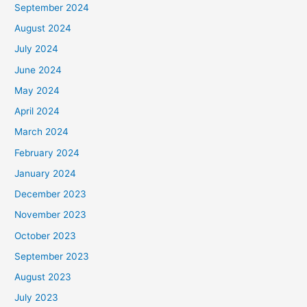
September 2024
August 2024
July 2024
June 2024
May 2024
April 2024
March 2024
February 2024
January 2024
December 2023
November 2023
October 2023
September 2023
August 2023
July 2023