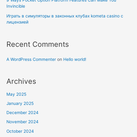
Invincible
Играть в симуляторы в законных клубах kometa casino с
лицензией
Recent Comments
A WordPress Commenter
on
Hello world!
Archives
May 2025
January 2025
December 2024
November 2024
October 2024