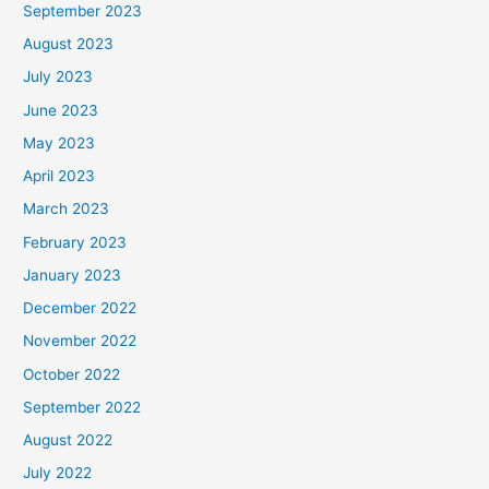
September 2023
August 2023
July 2023
June 2023
May 2023
April 2023
March 2023
February 2023
January 2023
December 2022
November 2022
October 2022
September 2022
August 2022
July 2022