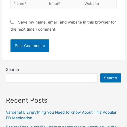
Save my name, email, and website in this browser for
the next time I comment.
Search
Search
Recent Posts
Vardenafil: Everything You Need to Know About This Popular
ED Medication
Разнообразие гемблинговых аппаратов в интернет-клубе