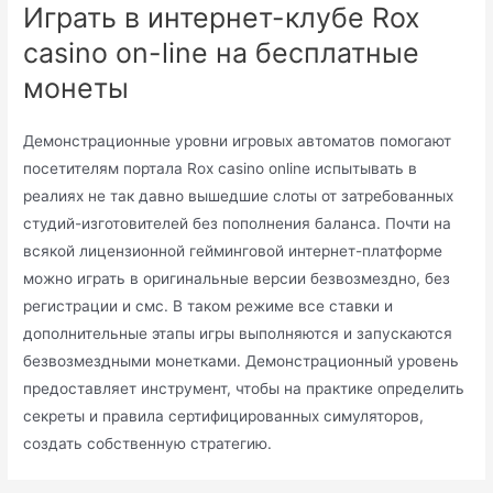
Играть в интернет-клубе Rox
casino on-line на бесплатные
монеты
Демонстрационные уровни игровых автоматов помогают
посетителям портала Rox casino online испытывать в
реалиях не так давно вышедшие слоты от затребованных
студий-изготовителей без пополнения баланса. Почти на
всякой лицензионной гейминговой интернет-платформе
можно играть в оригинальные версии безвозмездно, без
регистрации и смс. В таком режиме все ставки и
дополнительные этапы игры выполняются и запускаются
безвозмездными монетками. Демонстрационный уровень
предоставляет инструмент, чтобы на практике определить
секреты и правила сертифицированных симуляторов,
создать собственную стратегию.