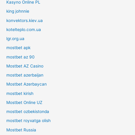
Kasyno Online PL
king johnnie
konvektors.kiev.ua
kotelteplo.com.ua
lgr.org.ua
mostbet apk
mostbet az 90
Mostbet AZ Casino
mostbet azerbaijan
Mostbet Azerbaycan
mostbet kirish
Mostbet Online UZ
mostbet ozbekistonda
mostbet royxatga olish
Mostbet Russia