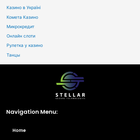
Казино в Україні
Комета Казино
Микрокредит
Онлайн слоти
Рулетка у казино
Танцы
Navigation Menu:
Home