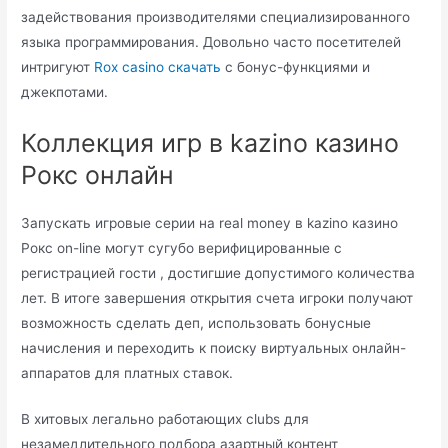
задействования производителями специализированного
языка программирования. Довольно часто посетителей
интригуют
Rox casino скачать
с бонус-функциями и
джекпотами.
Коллекция игр в kazino казино
Рокс онлайн
Запускать игровые серии на real money в kazino казино
Рокс on-line могут сугубо верифицированные с
регистрацией гости , достигшие допустимого количества
лет. В итоге завершения открытия счета игроки получают
возможность сделать деп, использовать бонусные
начисления и переходить к поиску виртуальных онлайн-
аппаратов для платных ставок.
В хитовых легально работающих clubs для
незамедлительного подбора азартный контент