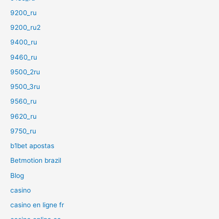
9200_ru
9200_ru2
9400_ru
9460_ru
9500_2ru
9500_3ru
9560_ru
9620_ru
9750_ru
b1bet apostas
Betmotion brazil
Blog
casino
casino en ligne fr