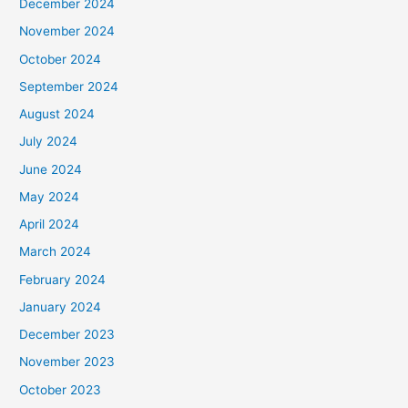
December 2024
November 2024
October 2024
September 2024
August 2024
July 2024
June 2024
May 2024
April 2024
March 2024
February 2024
January 2024
December 2023
November 2023
October 2023