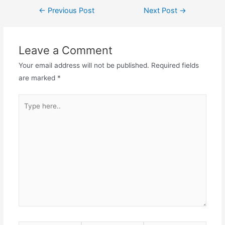
←
Previous Post
Next Post
→
Leave a Comment
Your email address will not be published.
Required fields
are marked
*